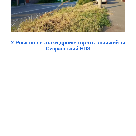
У Росії після атаки дронів горять Ільський та
Сизранський НПЗ