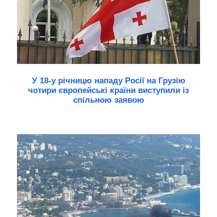
У 18-у річницю нападу Росії на Грузію
чотири європейські країни виступили із
спільною заявою