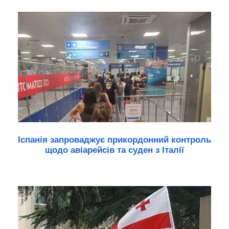
Іспанія запроваджує прикордонний контроль
щодо авіарейсів та суден з Італії