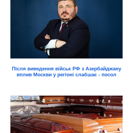
Після виведення військ РФ з Азербайджану
вплив Москви у регіоні слабшає - посол