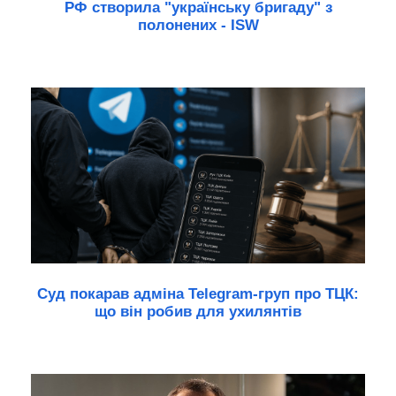
РФ створила "українську бригаду" з
полонених - ISW
Суд покарав адміна Telegram-груп про ТЦК:
що він робив для ухилянтів