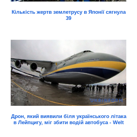
Кількість жертв землетрусу в Японії сягнула
39
Дрон, який виявили біля українського літака
в Лейпцигу, міг збити водій автобуса - Welt