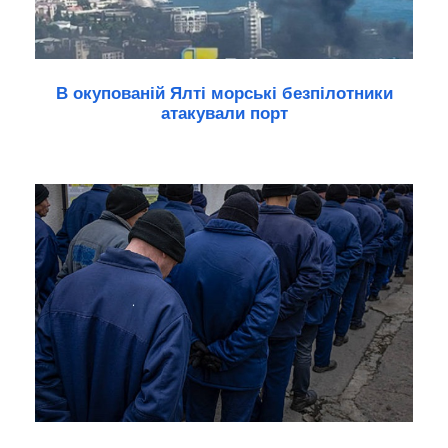
В окупованій Ялті морські безпілотники
атакували порт