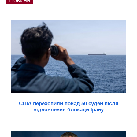
Новини
США перехопили понад 50 суден після
відновлення блокади Ірану