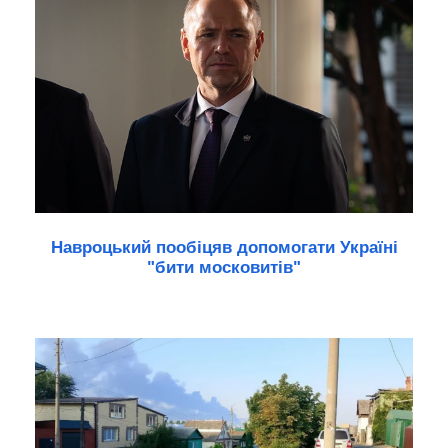
Навроцький пообіцяв допомогати Україні
"бити московитів"