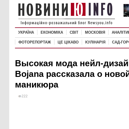
УКРАЇНА
ЕКОНОМІКА
СВІТ
MОСКОВІЯ
АНАЛІТИ
ФОТОРЕПОРТАЖ
ЦЕ ЦІКАВО
KУЛІНАРІЯ
САД-ГО
Высокая мода нейл-дизай
Bojana рассказала о ново
маникюра
222