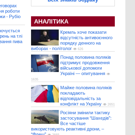
еговорах
ня роботи
ки - Рубіо
АНАЛІТИКА
рочується
Кремль хоче показати
рень на тлі
відсутність антивоєнного
вання пива
порядку денного на
виборах - політолог
626
Понад половина поляків
підтримує продовження
військової допомоги
Україні — опитування
1635
Майже половина поляків
покладають
відповідальність за
конфлікт на Україну
2651
Росіяни змінили тактику
застосування “Шахедів”:
Все частіше
використовують реактивні дрони, –
“Флеш”
2665