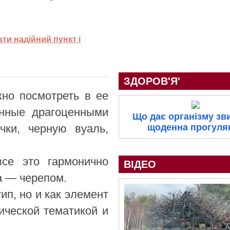
ати надійний пункт і
ЗДОРОВ'Я'
но посмотреть в ее
енные драгоценными
Що дає організму зв
щоденна прогуля
чки, черную вуаль,
се это гармонично
ВІДЕО
a — черепом.
ип, но и как элемент
тической тематикой и