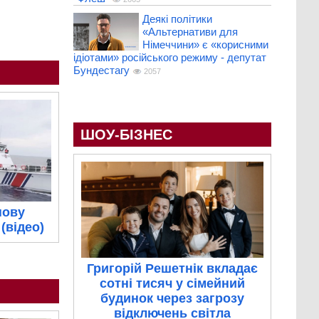
Деякі політики
«Альтернативи для
Німеччини» є «корисними
ідіотами» російського режиму - депутат
Бундестагу
2057
ШОУ-БІЗНЕС
нову
(відео)
Григорій Решетнік вкладає
сотні тисяч у сімейний
будинок через загрозу
відключень світла