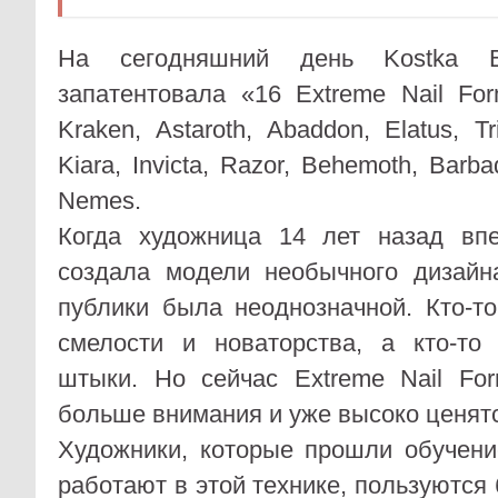
На сегодняшний день Kostka B
запатентовала «16 Extreme Nail For
Kraken, Astaroth, Abaddon, Elatus, Tri
Kiara, Invicta, Razor, Behemoth, Barba
Nemes.
Когда художница 14 лет назад вп
создала модели необычного дизайн
публики была неоднозначной. Кто-т
смелости и новаторства, а кто-т
штыки. Но сейчас Extreme Nail Fo
больше внимания и уже высоко ценятс
Художники, которые прошли обучени
работают в этой технике, пользуютс