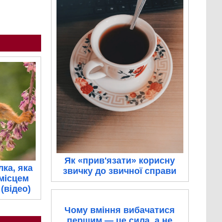
Як «прив'язати» корисну
ка, яка
звичку до звичної справи
 місцем
(відео)
Чому вміння вибачатися
першим — це сила, а не