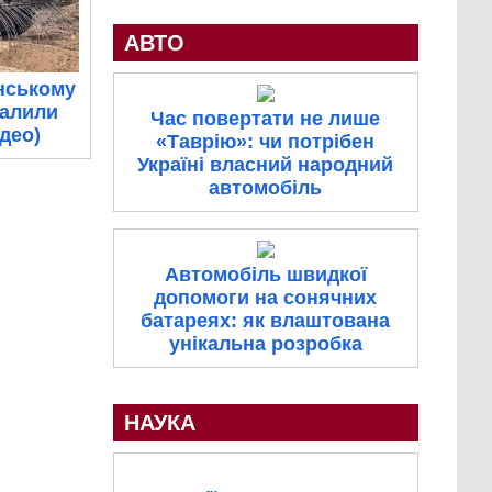
АВТО
нському
палили
Час повертати не лише
ідео)
«Таврію»: чи потрібен
Україні власний народний
автомобіль
Автомобіль швидкої
допомоги на сонячних
батареях: як влаштована
унікальна розробка
НАУКА