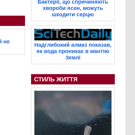
Бактерії, що спричиняють
хвороби ясен, можуть
шкодити серцю
й не
Надглибокий алмаз показав,
як вода проникає в мантію
Землі
СТИЛЬ ЖИТТЯ