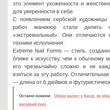
это элемент ухоженности и женстве
для уверенности в себе.
С появлением сербской художниц
работ маникюр стали делить 
«экстремальный». Они отличаются
технике исполнения.
Extreme Nail Forms — стиль, создан
ближе к искусству, чем к обычному 
его чрезвычайно сложно и не каж
взяться за эту работу. Отличительная
— длина от 6 дюймов и футуристичес
Останні новини:
Обмін валют у Києві: як обр
вигідний курс