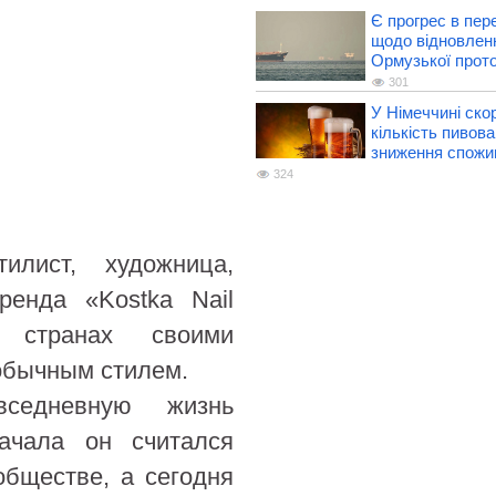
Є прогрес в пер
щодо відновлен
Ормузької прото
301
У Німеччині ско
кількість пивова
зниження спожи
324
илист, художница,
ренда «Kostka Nail
 странах своими
обычным стилем.
седневную жизнь
ачала он считался
обществе, а сегодня