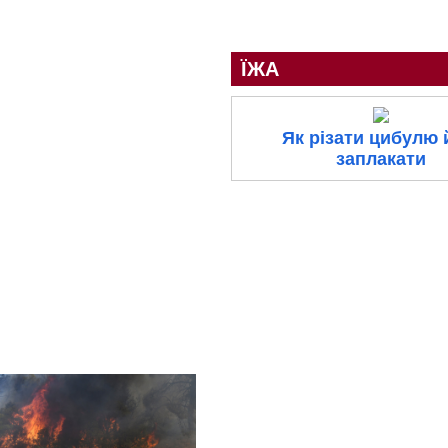
ЇЖА
Як різати цибулю 
заплакати