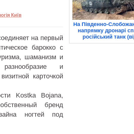
огія Київ
На Південно-Слобожа
напрямку дронарі с
російський танк (в
 соединяет на первый
тическое барокко с
туризма, шаманизм и
разнообразие и
 визитной карточкой
сти Kostka Bojana,
обственный бренд
зайна ногтей под