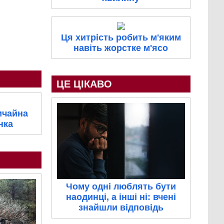
Ця хитрість робить м'яким
навіть жорстке м'ясо
ЦЕ ЦІКАВО
ичайна
нка
Чому одні люблять бути
наодинці, а інші ні: вчені
знайшли відповідь