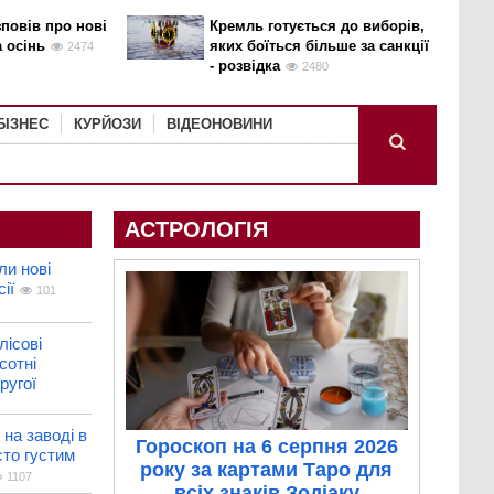
повів про нові
Кремль готується до виборів,
а осінь
яких боїться більше за санкції
2474
- розвідка
2480
БІЗНЕС
КУРЙОЗИ
ВІДЕОНОВИНИ
АСТРОЛОГІЯ
и нові
ії
101
лісові
сотні
ругої
на заводі в
Гороскоп на 6 серпня 2026
сто густим
року за картами Таро для
1107
всіх знаків Зодіаку