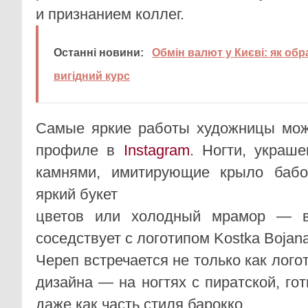
и признанием коллег.
Останні новини:
Обмін валют у Києві: як обр
вигідний курс
Самые яркие работы художницы мож
профиле в
Instagram
. Ногти, украш
камнями, имитирующие крыло бабо
яркий букет
цветов или холодный мрамор — в
соседствует с логотипом Kostka Bojan
Череп встречается не только как логот
дизайна — на ногтях с пиратской, го
даже как часть стиля барокко.