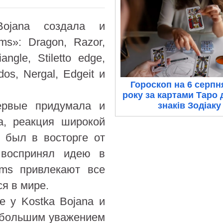
ojana создала и
ms»: Dragon, Razor,
angle, Stiletto edge,
dos, Nergal, Edgeit и
Гороскоп на 6 серпн
року за картами Таро 
ервые придумала и
знаків Зодіаку
а, реакция широкой
о был в восторге от
о воспринял идею в
rms привлекают все
я в мире.
е у Kostka Bojana и
я большим уважением