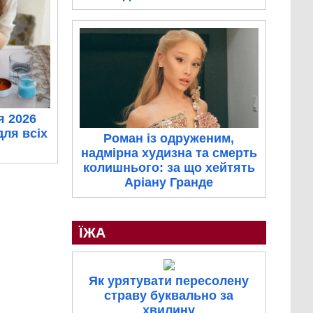
я 2026
для всіх
Роман із одруженим,
надмірна худизна та смерть
колишнього: за що хейтять
Аріану Гранде
ЇЖА
Як урятувати пересолену
страву буквально за
хвилину