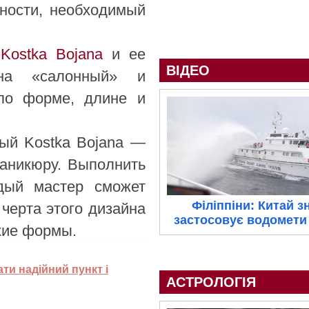
нности, необходимый
ы
Kostka Bojana
и ее
ВІДЕО
на «салонный» и
 по форме, длине и
ный Kostka Bojana —
маникюру. Выполнить
дый мастер сможет
Філіппіни: Китай з
 черта этого дизайна
застосовує водомети 
кие формы.
ати надійний пункт і
АСТРОЛОГІЯ