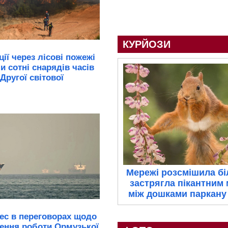
КУРЙОЗИ
ії через лісові пожежі
и сотні снарядів часів
Другої світової
Мережі розсмішила біл
застрягла пікантним
між дошками паркану 
ес в переговорах щодо
ення роботи Ормузької