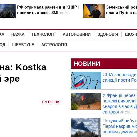
РФ отримала ракети від КНДР і
Зеленський роз
посилить атаки - ЗМІ
плани Путіна н
891
КА
НАУКА
ТЕХНОЛОГІЇ
АВТОНОВИНИ
ЗДОРОВ'Я
ШОУ-
РОД
LIFESTYLE
АСТРОЛОГІЯ
НОВИНИ
на: Kostka
США запровадил
й эре
санкції проти Рос
У Франції через 
пожежі виявили 
EN
RU
UK
снарядів часів Д
світової
281
Потужний вибух 
Пермі накрив мі
чорним димом