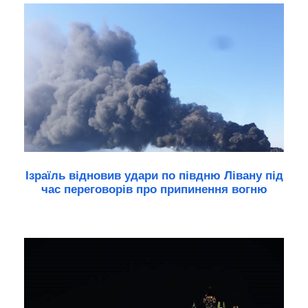
Ізраїль відновив удари по півдню Лівану під
час переговорів про припинення вогню