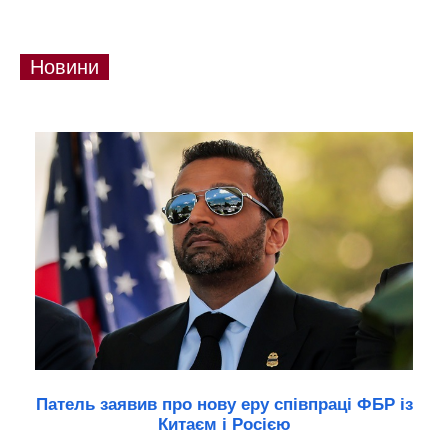
Новини
Патель заявив про нову еру співпраці ФБР із
Китаєм і Росією