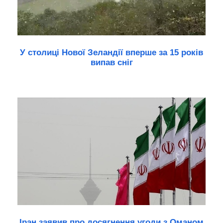
У столиці Нової Зеландії вперше за 15 років
випав сніг
Іран заявив про досягнення угоди з Оманом