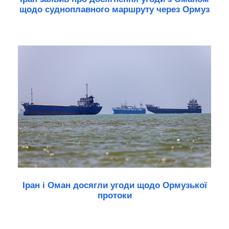
щодо судноплавного маршруту через Ормуз
Іран і Оман досягли угоди щодо Ормузької
протоки