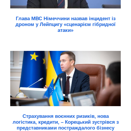
Глава МВС Німеччини назвав інцидент із
дроном у Лейпцигу «сценарієм гібридної
атаки»
Страхування воєнних ризиків, нова
логістика, кредити, – Корецький зустрівся з
представниками постраждалого бізнесу