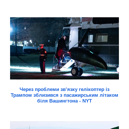
Через проблеми зв’язку гелікоптер із
Трампом зблизився з пасажирським літаком
біля Вашингтона - NYT