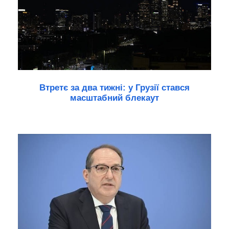
Втретє за два тижні: у Грузії стався
масштабний блекаут