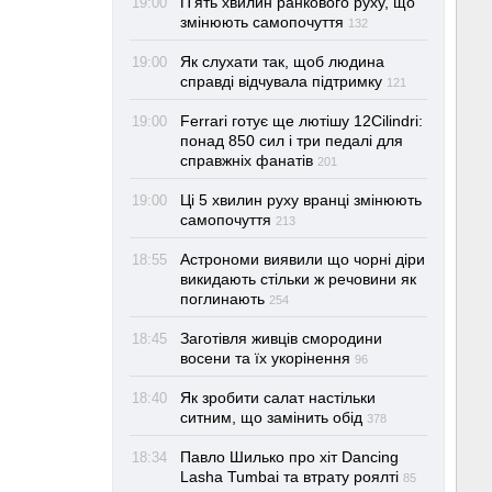
П’ять хвилин ранкового руху, що
19:00
змінюють самопочуття
132
Як слухати так, щоб людина
19:00
справді відчувала підтримку
121
Ferrari готує ще лютішу 12Cilindri:
19:00
понад 850 сил і три педалі для
справжніх фанатів
201
Ці 5 хвилин руху вранці змінюють
19:00
самопочуття
213
Астрономи виявили що чорні діри
18:55
викидають стільки ж речовини як
поглинають
254
Заготівля живців смородини
18:45
восени та їх укорінення
96
Як зробити салат настільки
18:40
ситним, що замінить обід
378
Павло Шилько про хіт Dancing
18:34
Lasha Tumbai та втрату роялті
85