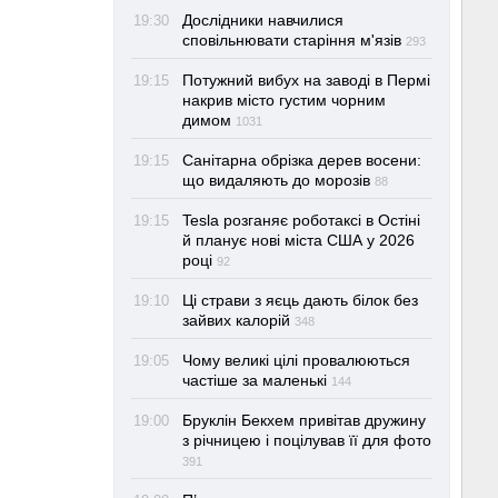
Дослідники навчилися
19:30
сповільнювати старіння м'язів
293
Потужний вибух на заводі в Пермі
19:15
накрив місто густим чорним
димом
1031
Санітарна обрізка дерев восени:
19:15
що видаляють до морозів
88
Tesla розганяє роботаксі в Остіні
19:15
й планує нові міста США у 2026
році
92
Ці страви з яєць дають білок без
19:10
зайвих калорій
348
Чому великі цілі провалюються
19:05
частіше за маленькі
144
Бруклін Бекхем привітав дружину
19:00
з річницею і поцілував її для фото
391