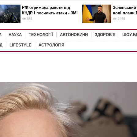
РФ отримала ракети від
Зеленський
КНДР і посилить атаки - ЗМІ
нові плани 
881
2466
А
НАУКА
ТЕХНОЛОГІЇ
АВТОНОВИНИ
ЗДОРОВ'Я
ШОУ-Б
Д
LIFESTYLE
АСТРОЛОГІЯ