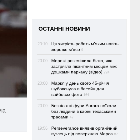
ОСТАННІ НОВИНИ
Ця хитрість робить м'яким навіть
20:10
жорстке м'ясо
9
Мережі розсмішила білка, яка
20:00
застрягла пікантним місцем між
дошками паркану (відео)
724
Маркл у день свого 45-річчя
20:00
шубовснула в басейн для
вайбових фото
164
Безпілотні фури Aurora поїхали
20:00
іча
без людини в кабіні техаськими
трасами
47
Perseverance виявив органічний
19:56
вуглець під поверхнею Марса
87