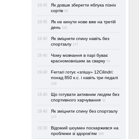
Як довше зберегти яблука пізніх
19:45
сортів
94
Як не кинути нове вже на третій
19:45
день
110
Як зміцнити спину навіть без
19:40
спортзалу
177
Чому мовчання в парі буває
19:40
красномовнішим за сварку
94
Ferrari готує «злішу» 12Cilindri:
19:40
понад 850 к.с. і навіть три педалі
139
Що готувати активним людям без
19:40
спортивного харчування
91
Як зміцнити спину без спортзалу
19:40
177
Відомий шоумен поскаржився на
19:30
проблеми зі здоров'ям
399