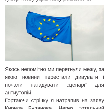
Якось непомітно ми перетнули межу, за
якою новини перестали дивувати і
почали нагадувати сценарії для
антиутопій.
Гортаючи стрічку я натрапив на заяву
Кирила Буданова. Через тотальний