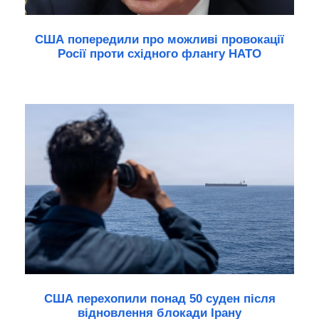
США попередили про можливі провокації
Росії проти східного флангу НАТО
США перехопили понад 50 суден після
відновлення блокади Ірану