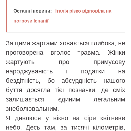
Останні новини:
Італія різко відповіла на
погрози Іспанії
За цими жартами ховається глибока, не
проговорена вголос травма. Жінки
жартують про примусову
народжуваність і податки на
бездітність, бо абсурдність нашого
буття досягла тієї позначки, де сміх
залишається єдиним легальним
знеболювальним.
Я дивлюся у вікно на сіре квітневе
небо. Десь там, за тисячі кілометрів,