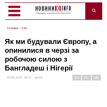
Головна
>
Світ
Як ми будували Європу, а
опинилися в черзі за
робочою силою з
Бангладеш і Нігерії
EN
RU
UK
03.06.2026 08:15
418