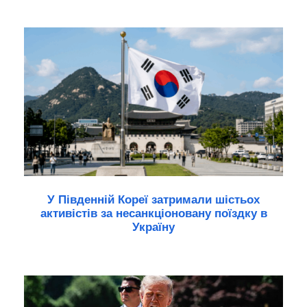
У Південній Кореї затримали шістьох
активістів за несанкціоновану поїздку в
Україну