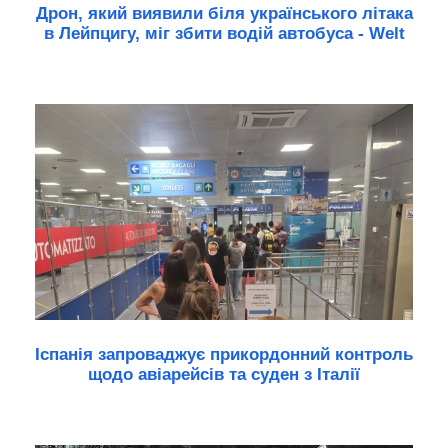
Дрон, який виявили біля українського літака
в Лейпцигу, міг збити водій автобуса - Welt
Іспанія запроваджує прикордонний контроль
щодо авіарейсів та суден з Італії