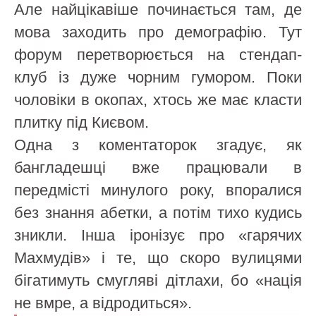
Але найцікавіше починається там, де
мова заходить про демографію. Тут
форум перетворюється на стендап-
клуб із дуже чорним гумором. Поки
чоловіки в окопах, хтось же має класти
плитку під Києвом.
Одна з коментаторок згадує, як
бангладешці вже працювали в
передмісті минулого року, впоралися
без знання абетки, а потім тихо кудись
зникли. Інша іронізує про «гарячих
Махмудів» і те, що скоро вулицями
бігатимуть смугляві дітлахи, бо «нація
не вмре, а відродиться».