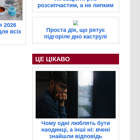
розсипчастим, а не липким
я 2026
Проста дія, що рятує
для всіх
підгоріле дно каструлі
ЦЕ ЦІКАВО
Чому одні люблять бути
наодинці, а інші ні: вчені
знайшли відповідь