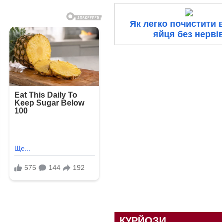
Як легко почистити 
яйця без нерві
КУРЙОЗИ