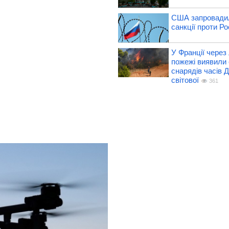
США запровадил
санкції проти Рос
У Франції через 
пожежі виявили 
снарядів часів Д
світової
361