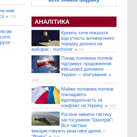
и нові
ії
209
АНАЛІТИКА
лісові
Кремль хоче показати
сотні
відсутність антивоєнного
ругої
порядку денного на
виборах - політолог
641
Понад половина поляків
підтримує продовження
військової допомоги
Україні — опитування
1648
Майже половина поляків
покладають
відповідальність за
конфлікт на Україну
2667
Росіяни змінили тактику
застосування “Шахедів”:
Все частіше
використовують реактивні дрони, –
“Флеш”
2686