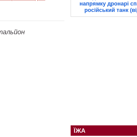
напрямку дронарі с
російський танк (в
тальйон
ЇЖА