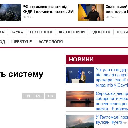
РФ отримала ракети від
Зеленський
КНДР і посилить атаки - ЗМІ
нові плани 
908
2496
КА
НАУКА
ТЕХНОЛОГІЇ
АВТОНОВИНИ
ЗДОРОВ'Я
ШОУ-
РОД
LIFESTYLE
АСТРОЛОГІЯ
НОВИНИ
Урсула фон дер
ть систему
відповіла на кри
премєра Іспанії
мігрантів у Сеуті
Євросоюз несп
EN
RU
UK
заборонити морс
перевезення рос
нафти - Eurone
У Гватемалі про
вулкан Фуего