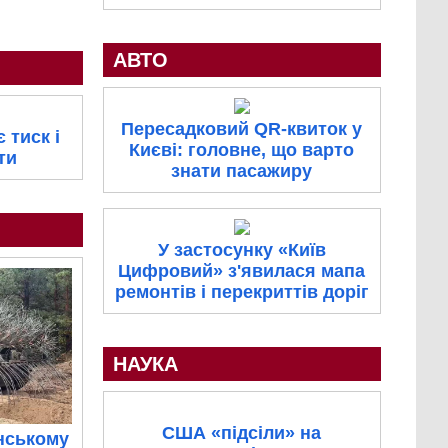
АВТО
Пересадковий QR-квиток у
 тиск і
Києві: головне, що варто
ти
знати пасажиру
У застосунку «Київ
Цифровий» з'явилася мапа
ремонтів і перекриттів доріг
НАУКА
США «підсіли» на
нському