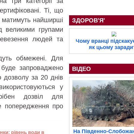
а три категорії за
сертифіковані. Ті, що
ї, матимуть найширші
ЗДОРОВ'Я'
ад великими групами
ревезення людей та
Чому вранці підскакує
як цьому заради
дуть обмежені. Для
 буде запроваджено
ВІДЕО
 дозволу за 20 днів
використовуються у
трібен дозвіл для
де попередження про
На Південно-Слобожа
ки: рівень води в