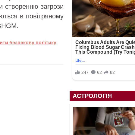
и створенню загрози
ються в повітряному
 SHGM.
лити безпекову політику
АСТРОЛОГІЯ