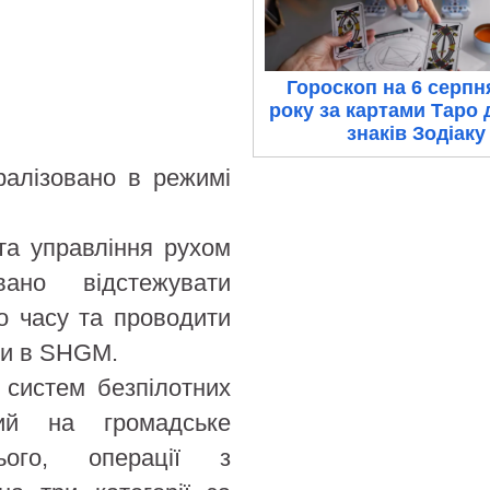
Гороскоп на 6 серпн
року за картами Таро 
знаків Зодіаку
алізовано в режимі
та управління рухом
ано відстежувати
о часу та проводити
ли в SHGM.
 систем безпілотних
ий на громадське
ього, операції з