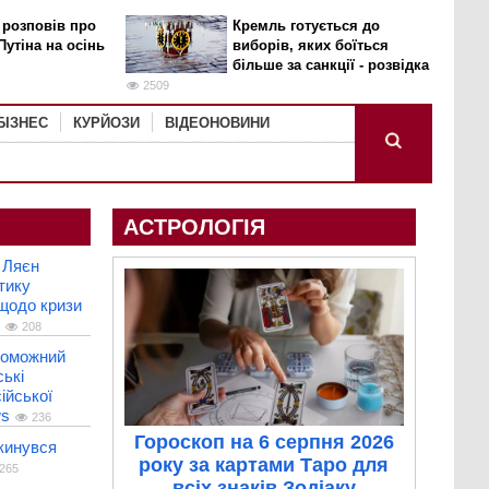
 розповів про
Кремль готується до
Путіна на осінь
виборів, яких боїться
більше за санкції - розвідка
2509
БІЗНЕС
КУРЙОЗИ
ВІДЕОНОВИНИ
АСТРОЛОГІЯ
 Ляєн
тику
 щодо кризи
208
роможний
ькі
ійської
ws
236
Гороскоп на 6 серпня 2026
кинувся
року за картами Таро для
265
всіх знаків Зодіаку