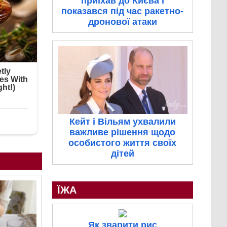
приїхав до Києва і
показався під час ракетно-
дронової атаки
Кейт і Вільям ухвалили
важливе рішення щодо
особистого життя своїх
дітей
ЇЖА
Як зварити рис