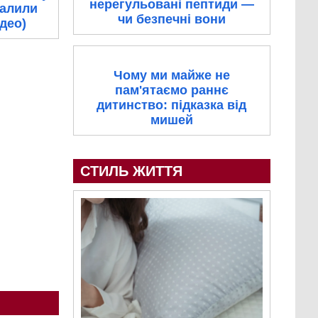
нерегульовані пептиди —
палили
чи безпечні вони
ідео)
Чому ми майже не
пам'ятаємо раннє
дитинство: підказка від
мишей
СТИЛЬ ЖИТТЯ