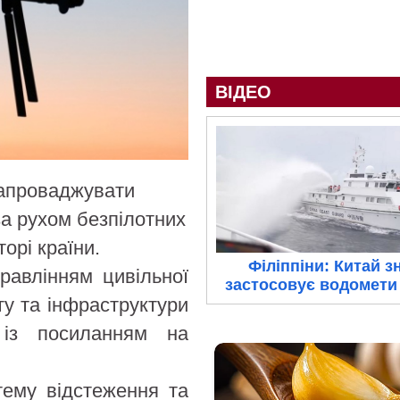
ВІДЕО
запроваджувати
а рухом безпілотних
орі країни.
Філіппіни: Китай з
равлінням цивільної
застосовує водомети 
ту та інфраструктури
 із посиланням на
тему відстеження та