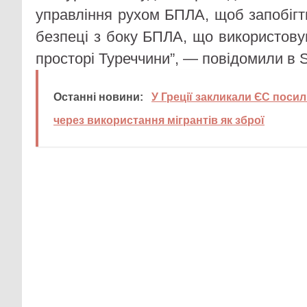
управління рухом БПЛА, щоб запобігт
безпеці з боку БПЛА, що використову
просторі Туреччини”, — повідомили в
Останні новини:
У Греції закликали ЄС поси
через використання мігрантів як зброї