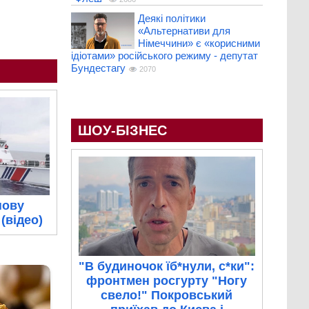
Деякі політики
«Альтернативи для
Німеччини» є «корисними
ідіотами» російського режиму - депутат
Бундестагу
2070
ШОУ-БІЗНЕС
нову
(відео)
"В будиночок їб*нули, с*ки":
фронтмен росгурту "Ногу
свело!" Покровський