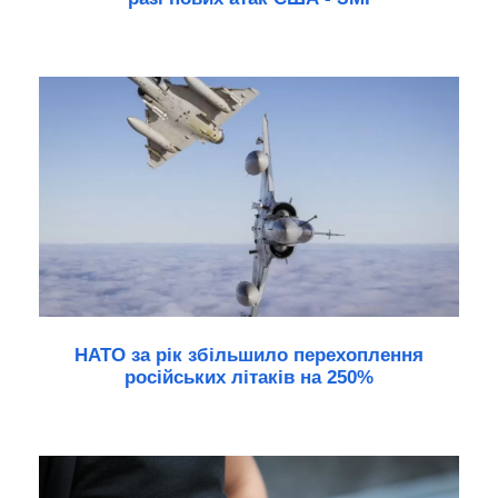
НАТО за рік збільшило перехоплення
російських літаків на 250%