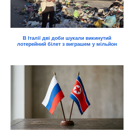
В Італії дві доби шукали викинутий
лотерейний білет з виграшем у мільйон