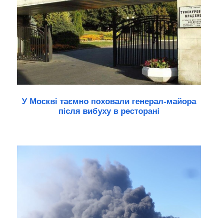
У Москві таємно поховали генерал-майора
після вибуху в ресторані