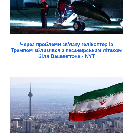
Через проблеми зв’язку гелікоптер із
Трампом зблизився з пасажирським літаком
біля Вашингтона - NYT