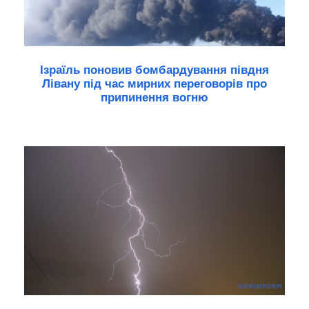
Ізраїль поновив бомбардування півдня
Лівану під час мирних переговорів про
припинення вогню