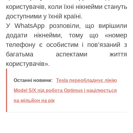
користувачів, коли їхні нікнейми стануть
доступними у їхній країні.
У WhatsApp розповіли, що вирішили
додати нікнейми, тому що «номер
телефону є особистим і пов’язаний з
багатьма аспектами життя
користувачів».
Останні новини:
Tesla переобладнує лінію
Model S/X під робота Optimus і націлюється
на мільйон на рік