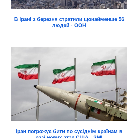
В Ірані з березня стратили щонайменше 56
людей - ООН
Іран погрожує бити по сусіднім країнам в
разі нових атак США - ЗМІ