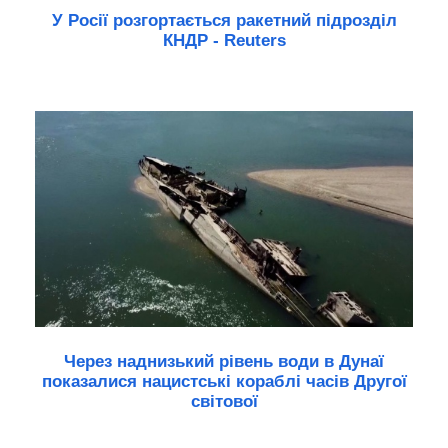
У Росії розгортається ракетний підрозділ
КНДР - Reuters
Через наднизький рівень води в Дунаї
показалися нацистські кораблі часів Другої
світової