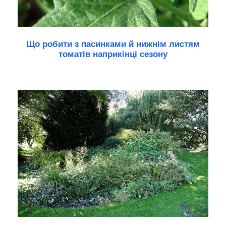
Що робити з пасинками й нижнім листям
томатів наприкінці сезону