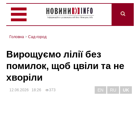
Головна
>
Сад-город
Вирощуємо лілії без
помилок, щоб цвіли та не
хворіли
EN
RU
UK
12.06.2026 18:26
373