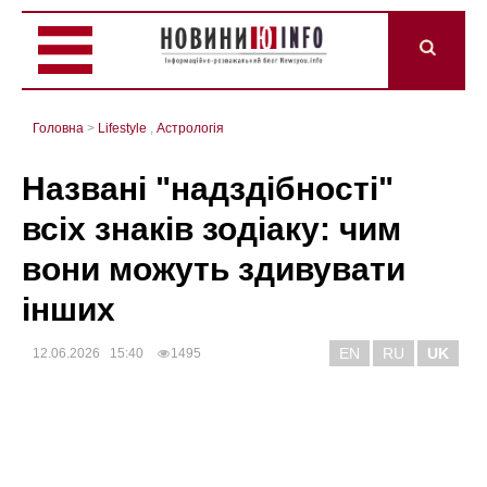
Головна
>
Lifestyle
,
Астрологія
Названі "надздібності"
всіх знаків зодіаку: чим
вони можуть здивувати
інших
EN
RU
UK
12.06.2026 15:40
1495