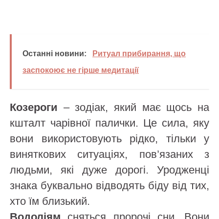
Останні новини:
Ритуал прибирання, що
заспокоює не гірше медитації
Козероги
– зодіак, який має щось на
кшталт чарівної палички. Це сила, яку
вони використовують рідко, тільки у
виняткових ситуаціях, пов’язаних з
людьми, які дуже дорогі. Уродженці
знака буквально відводять біду від тих,
хто їм близький.
Водоліям
сняться пророчі сни. Вони