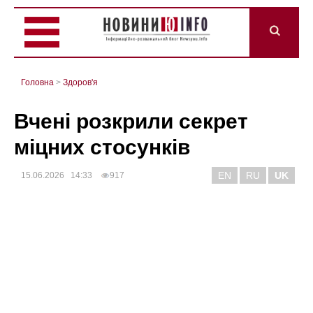
Головна
>
Здоров'я
Вчені розкрили секрет
міцних стосунків
EN
RU
UK
15.06.2026 14:33
917