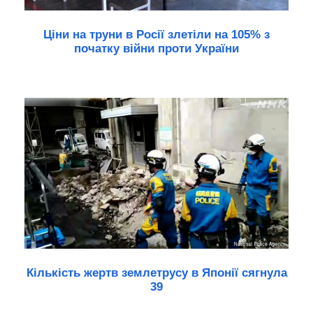
Ціни на труни в Росії злетіли на 105% з
початку війни проти України
Кількість жертв землетрусу в Японії сягнула
39