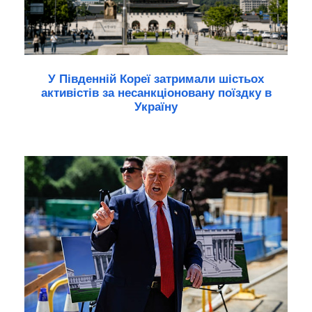
У Південній Кореї затримали шістьох
активістів за несанкціоновану поїздку в
Україну