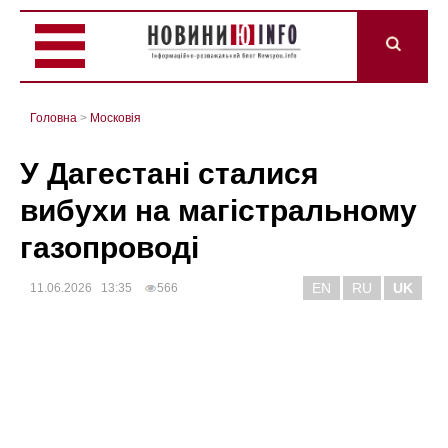
Головна
>
Mосковія
У Дагестані сталися
вибухи на магістральному
газопроводі
EN
RU
UK
11.06.2026 13:35
566