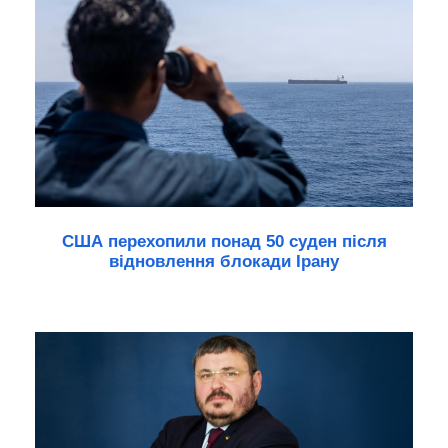
США перехопили понад 50 суден після
відновлення блокади Ірану