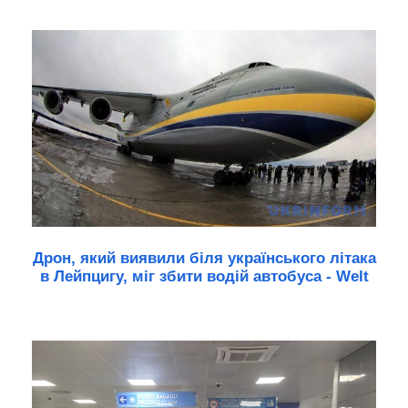
Дрон, який виявили біля українського літака
в Лейпцигу, міг збити водій автобуса - Welt