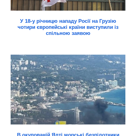
У 18-у річницю нападу Росії на Грузію
чотири європейські країни виступили із
спільною заявою
В окупованій Ялті морські безпілотники