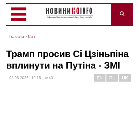
Головна
>
Світ
Трамп просив Сі Цзіньпіна
вплинути на Путіна - ЗМІ
EN
RU
UK
03.06.2026 19:15
431