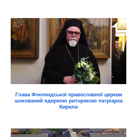
Глава Фінляндської православної церкви
шокований ядерною риторикою патріарха
Кирила