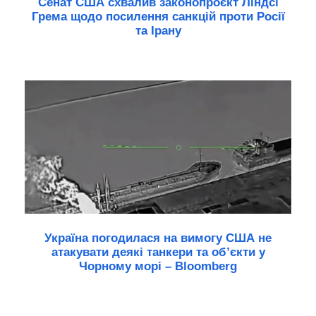
Сенат США схвалив законопроєкт Ліндсі
Грема щодо посилення санкцій проти Росії
та Ірану
Україна погодилася на вимогу США не
атакувати деякі танкери та об’єкти у
Чорному морі – Bloomberg