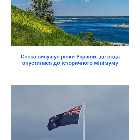
Спека висушує річки України: де вода
опустилася до історичного мінімуму