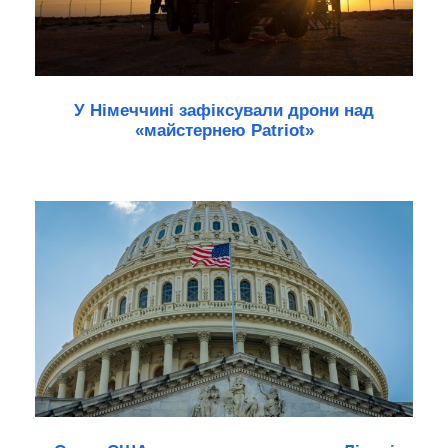
У Німеччині зафіксували дрони над
«майстернею Patriot»