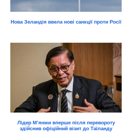
Нова Зеландія ввела нові санкції проти Росії
Лідер М’янми вперше після перевороту
здійснив офіційний візит до Таїланду