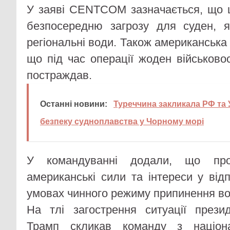
У заяві CENTCOM зазначається, що ц
безпосередню загрозу для суден, я
регіональні води. Також американська
що під час операції жоден військо
постраждав.
Останні новини:
Туреччина закликала РФ та 
безпеку судноплавства у Чорному морі
У командуванні додали, що про
американські сили та інтереси у відп
умовах чинного режиму припинення во
На тлі загострення ситуації пре
Трамп скликав команду з націон