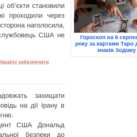
і об’єкти становили
кі проходили через
 сторона наголосила,
вослужбовець США не
Гороскоп на 6 серпн
року за картами Таро 
знаків Зодіаку
Україну забезпечити
довжать захищати
овідь на дії Ірану в
гню.
зидент США Дональд
альної безпеки до