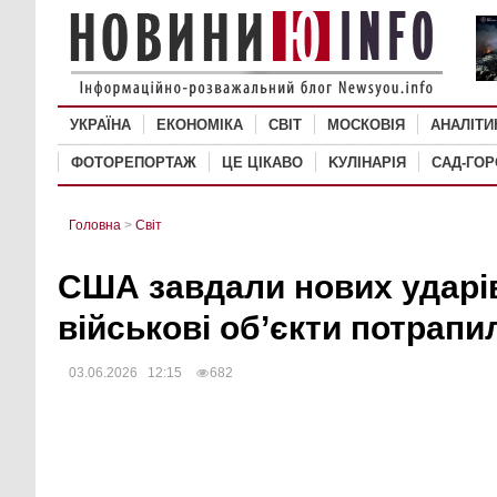
УКРАЇНА
ЕКОНОМІКА
СВІТ
MОСКОВІЯ
АНАЛІТИ
ФОТОРЕПОРТАЖ
ЦЕ ЦІКАВО
KУЛІНАРІЯ
САД-ГО
Головна
>
Світ
США завдали нових ударів 
військові об’єкти потрапи
03.06.2026 12:15
682