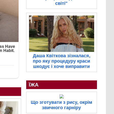
світі"
Даша Квіткова зізналася,
про яку процедуру краси
шкодує і хоче виправити
ЇЖА
Що зготувати з рису, окрім
звичного гарніру