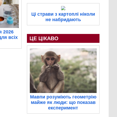
Ці страви з картоплі ніколи
не набридають
я 2026
для всіх
ЦЕ ЦІКАВО
Мавпи розуміють геометрію
майже як люди: що показав
експеримент