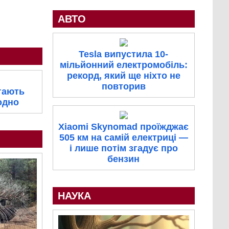
АВТО
Tesla випустила 10-
мільйонний електромобіль:
рекорд, який ще ніхто не
повторив
гають
одно
Xiaomi Skynomad проїжджає
505 км на самій електриці —
і лише потім згадує про
бензин
НАУКА