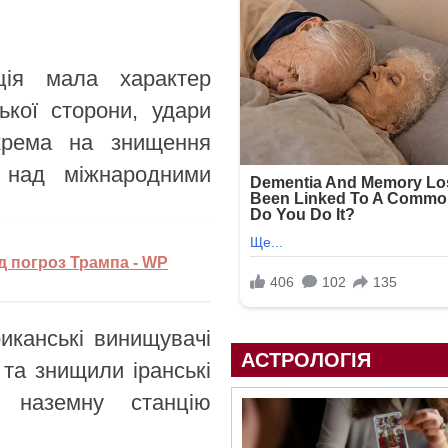
ія мала характер
ької сторони, удари
окрема на знищення
1 над міжнародними
д погроз Трампа - WP
иканські винищувачі
АСТРОЛОГІЯ
 та знищили іранські
, наземну станцію