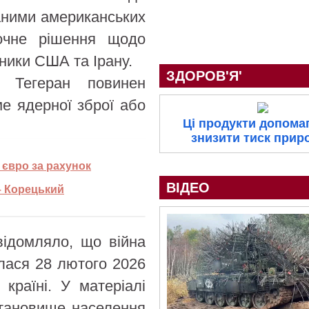
даними американських
точне рішення щодо
ники США та Ірану.
ЗДОРОВ'Я'
 Тегеран повинен
ме ядерної зброї або
Ці продукти допома
знизити тиск прир
 євро за рахунок
ВІДЕО
– Корецький
відомляло, що війна
алася 28 лютого 2026
країні. У матеріалі
становище населення