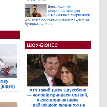
Деякі політики
«Альтернативи для
Німеччини» є «корисними
ідіотами» російського режиму - депутат
Бундестагу
2025
ШОУ-БІЗНЕС
нову
(відео)
Хто такий Джек Бруксбенк
— чоловік принцеси Євгенії,
якого вона називає
"найкращою людиною на