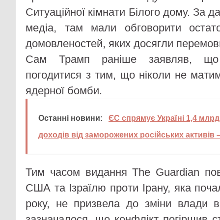
Ситуаційної кімнати Білого дому. За 
медіа, там мали обговорити оста
домовленостей, яких досягли перемов
Сам Трамп раніше заявляв, що
погодитися з тим, що ніколи не мати
ядерної бомби.
Останні новини:
ЄС спрямує Україні 1,4 млрд
доходів від заморожених російських активів 
Тим часом видання The Guardian по
США та Ізраїлю проти Ірану, яка поч
року, не призвела до зміни влади в 
зазначалося, що конфлікт погіршив 