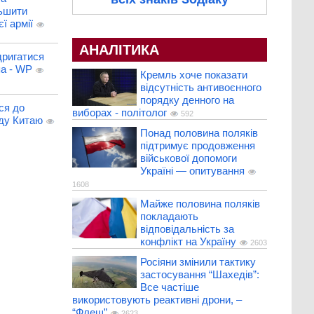
льшити
ї армії
АНАЛІТИКА
дригатися
па - WP
Кремль хоче показати
відсутність антивоєнного
порядку денного на
ся до
виборах - політолог
592
ду Китаю
Понад половина поляків
підтримує продовження
військової допомоги
Україні — опитування
1608
Майже половина поляків
покладають
відповідальність за
конфлікт на Україну
2603
Росіяни змінили тактику
застосування “Шахедів”:
Все частіше
використовують реактивні дрони, –
“Флеш”
2623