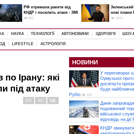
РФ отримала ракети від
Зеленський
КНДР і посилить атаки - ЗМІ
нові плани 
851
2423
КА
НАУКА
ТЕХНОЛОГІЇ
АВТОНОВИНИ
ЗДОРОВ'Я
ШОУ-
РОД
LIFESTYLE
АСТРОЛОГІЯ
НОВИНИ
У переговорах 
по Ірану: які
Ормузької прот
досягнуто прогр
ли під атаку
буде найближчи
Рубіо
259
EN
RU
UK
Данія запровад
подовжений тер
військової служ
відповідь на дії
КНДР звинувати
«мілітаризації» 