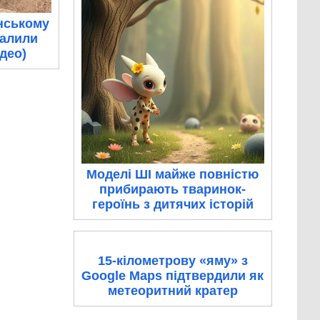
нському
палили
ідео)
Моделі ШІ майже повністю
прибирають тваринок-
героїнь з дитячих історій
15-кілометрову «яму» з
Google Maps підтвердили як
метеоритний кратер