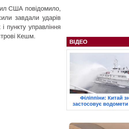
сил США повідомило,
сили завдали ударів
 і пункту управління
строві Кешм.
ВІДЕО
Філіппіни: Китай з
застосовує водомети 