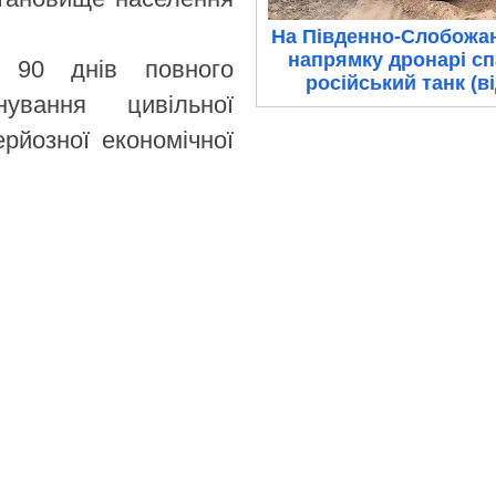
На Південно-Слобожа
напрямку дронарі с
 90 днів повного
російський танк (в
ування цивільної
рйозної економічної