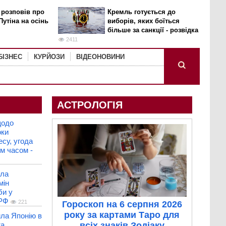
 розповів про
Кремль готується до
Путіна на осінь
виборів, яких боїться
більше за санкції - розвідка
2411
БІЗНЕС
КУРЙОЗИ
ВІДЕОНОВИНИ
АСТРОЛОГІЯ
щодо
оки
есу, угода
м часом -
ила
мін
би у
 РФ
221
Гороскоп на 6 серпня 2026
року за картами Таро для
ла Японію в
та
всіх знаків Зодіаку