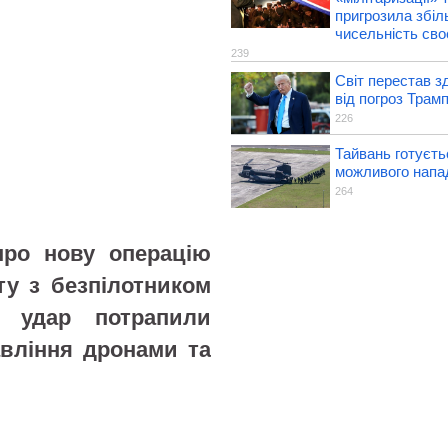
пригрозила збі
чисельність своє
239
Світ перестав з
від погроз Трам
226
Тайвань готуєть
можливого напа
264
про нову операцію
нту з безпілотником
 удар потрапили
авління дронами та