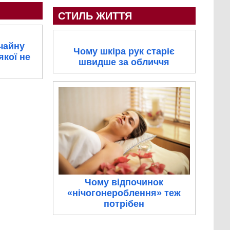
СТИЛЬ ЖИТТЯ
чайну
Чому шкіра рук старіє
якої не
швидше за обличчя
Чому відпочинок
«нічогонероблення» теж
потрібен