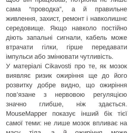
сама “проводка”, а й правильне
живлення, захист, ремонт і навколишнє
середовище. Якщо навколо постійно
діють запальні сигнали, кабель може
втрачати гілки, гірше передавати
імпульси або змінювати чутливість.
У матеріалі Cikavosti про те, як мозок
виявляє ризик ожиріння ще до його
розвитку добре видно, що ожиріння
пов’язане з нервовою регуляцією
значно глибше, ніж здається.
MouseMapper показує інший бік тієї
самої теми: не лише мозок впливає на
масу тіла, а й ожиріння може