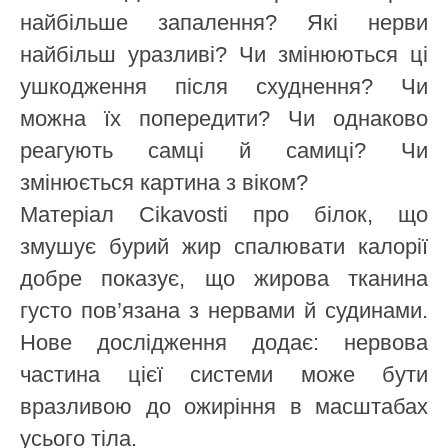
найбільше запалення? Які нерви
найбільш уразливі? Чи змінюються ці
ушкодження після схуднення? Чи
можна їх попередити? Чи однаково
реагують самці й самиці? Чи
змінюється картина з віком?
Матеріал Cikavosti про білок, що
змушує бурий жир спалювати калорії
добре показує, що жирова тканина
густо пов’язана з нервами й судинами.
Нове дослідження додає: нервова
частина цієї системи може бути
вразливою до ожиріння в масштабах
усього тіла.