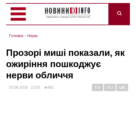
Головна
>
Наука
Прозорі миші показали, як
ожиріння пошкоджує
нерви обличчя
EN
RU
UK
03.06.2026 23:03
891