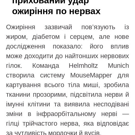
прихований удар
ожиріння по нервах
Ожиріння зазвичай пов’язують із
жиром, діабетом і серцем, але нове
дослідження показало: його вплив
може доходити до найтонших нервових
гілок. Команда Helmholtz Munich
створила систему MouseMapper для
картування всього тіла миші, зробила
тканини прозорими, підсвітила нерви й
імунні клітини та виявила несподівані
зміни в інфраорбітальному нерві —
гілці трійчастого нерва, яка відповідає
за чутливість мордочки й вусів.