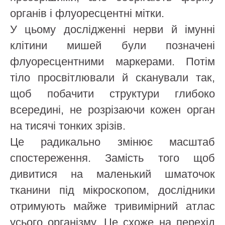
органів і флуоресцентні мітки.
У цьому дослідженні нерви й імунні
клітини мишей були позначені
флуоресцентними маркерами. Потім
тіло просвітлювали й сканували так,
щоб побачити структури глибоко
всередині, не розрізаючи кожен орган
на тисячі тонких зрізів.
Це радикально змінює масштаб
спостереження. Замість того щоб
дивитися на маленький шматочок
тканини під мікроскопом, дослідники
отримують майже тривимірний атлас
усього організму. Це схоже на перехід