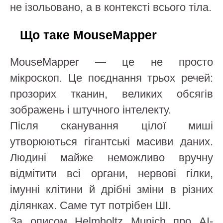
не ізольовано, а в контексті всього тіла.
Що таке MouseMapper
MouseMapper — це не просто
мікроскоп. Це поєднання трьох речей:
прозорих тканин, великих обсягів
зображень і штучного інтелекту.
Після сканування цілої миші
утворюються гігантські масиви даних.
Людині майже неможливо вручну
відмітити всі органи, нервові гілки,
імунні клітини й дрібні зміни в різних
ділянках. Саме тут потрібен ШІ.
За описом Helmholtz Munich про AI-