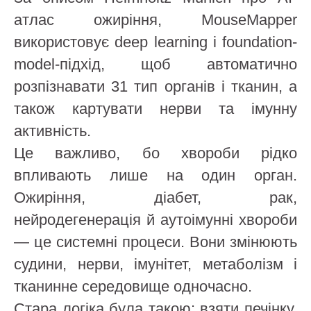
атлас ожиріння, MouseMapper
використовує deep learning і foundation-
model-підхід, щоб автоматично
розпізнавати 31 тип органів і тканин, а
також картувати нерви та імунну
активність.
Це важливо, бо хвороби рідко
впливають лише на один орган.
Ожиріння, діабет, рак,
нейродегенерація й аутоімунні хвороби
— це системні процеси. Вони змінюють
судини, нерви, імунітет, метаболізм і
тканинне середовище одночасно.
Стара логіка була такою: взяти печінку,