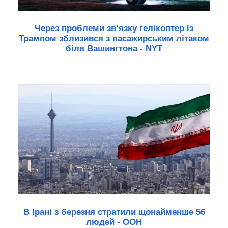
Через проблеми зв’язку гелікоптер із
Трампом зблизився з пасажирським літаком
біля Вашингтона - NYT
В Ірані з березня стратили щонайменше 56
людей - ООН