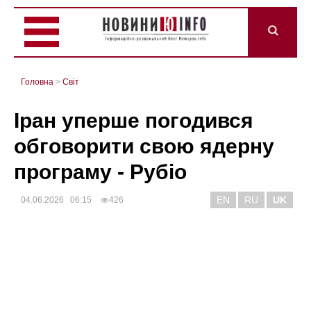
Головна
>
Світ
Іран уперше погодився
обговорити свою ядерну
програму - Рубіо
EN
RU
UK
04.06.2026 06:15
426