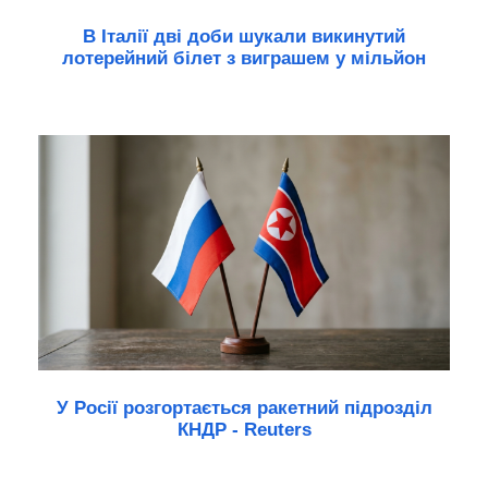
В Італії дві доби шукали викинутий
лотерейний білет з виграшем у мільйон
У Росії розгортається ракетний підрозділ
КНДР - Reuters