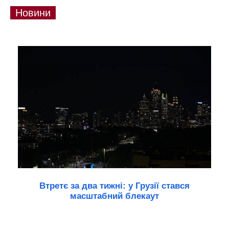
Новини
Втретє за два тижні: у Грузії стався
масштабний блекаут