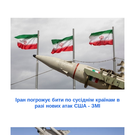
Іран погрожує бити по сусіднім країнам в
разі нових атак США - ЗМІ