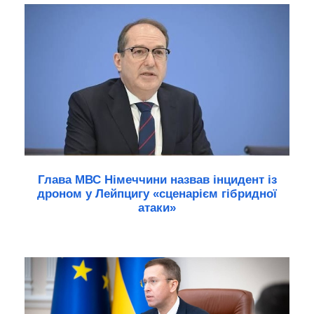
Глава МВС Німеччини назвав інцидент із
дроном у Лейпцигу «сценарієм гібридної
атаки»