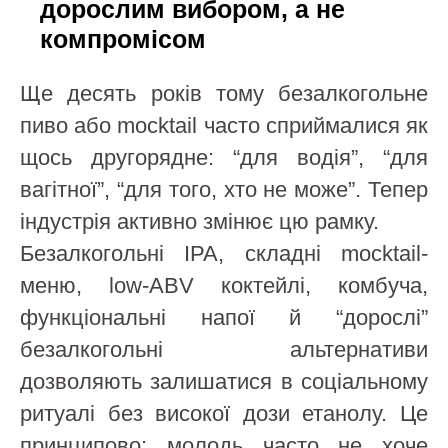
дорослим вибором, а не
компромісом
Ще десять років тому безалкогольне
пиво або mocktail часто сприймалися як
щось другорядне: “для водія”, “для
вагітної”, “для того, хто не може”. Тепер
індустрія активно змінює цю рамку.
Безалкогольні IPA, складні mocktail-
меню, low-ABV коктейлі, комбуча,
функціональні напої й “дорослі”
безалкогольні альтернативи
дозволяють залишатися в соціальному
ритуалі без високої дози етанолу. Це
принципово: молодь часто не хоче