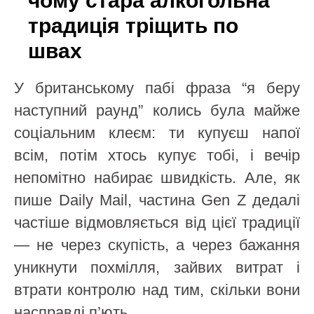
чому стара алкогольна
традиція тріщить по
швах
У британському пабі фраза “я беру
наступний раунд” колись була майже
соціальним клеєм: ти купуєш напої
всім, потім хтось купує тобі, і вечір
непомітно набирає швидкість. Але, як
пише Daily Mail, частина Gen Z дедалі
частіше відмовляється від цієї традиції
— не через скупість, а через бажання
уникнути похмілля, зайвих витрат і
втрати контролю над тим, скільки вони
насправді п’ють.