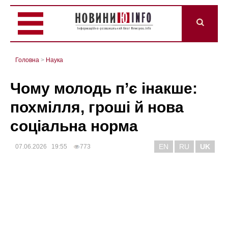
Головна
>
Наука
Чому молодь п’є інакше:
похмілля, гроші й нова
соціальна норма
EN
RU
UK
07.06.2026 19:55
773