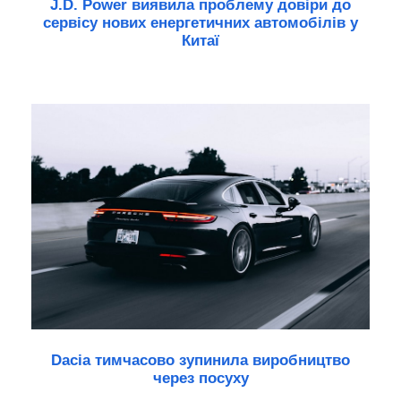
J.D. Power виявила проблему довіри до
сервісу нових енергетичних автомобілів у
Китаї
Dacia тимчасово зупинила виробництво
через посуху