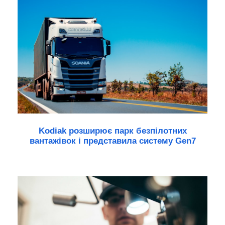
Kodiak розширює парк безпілотних
вантажівок і представила систему Gen7