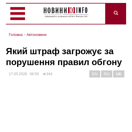
Головна
>
Автоновини
Який штраф загрожує за
порушення правил обгону
EN
RU
UK
17.05.2026 06:50
344