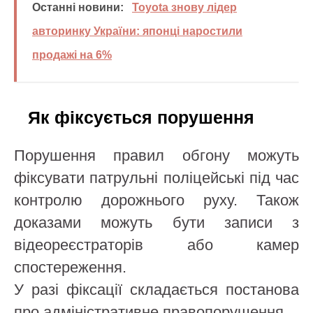
Останні новини:
Toyota знову лідер
авторинку України: японці наростили
продажі на 6%
Як фіксується порушення
Порушення правил обгону можуть
фіксувати патрульні поліцейські під час
контролю дорожнього руху. Також
доказами можуть бути записи з
відеореєстраторів або камер
спостереження.
У разі фіксації складається постанова
про адміністративне правопорушення.