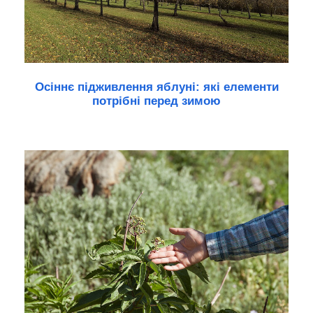
Осіннє підживлення яблуні: які елементи
потрібні перед зимою