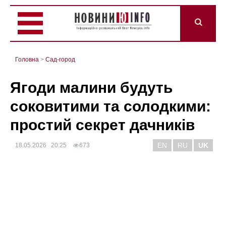
Головна
>
Сад-город
Ягоди малини будуть
соковитими та солодкими:
простий секрет дачників
EN
RU
UK
18.05.2026 20:25
673