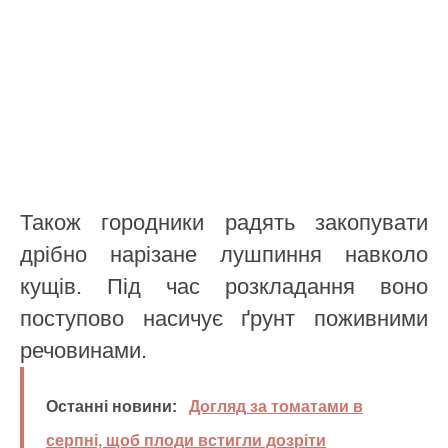
Також городники радять закопувати
дрібно нарізане лушпиння навколо
кущів. Під час розкладання воно
поступово насичує ґрунт поживними
речовинами.
Останні новини:
Догляд за томатами в
серпні, щоб плоди встигли дозріти