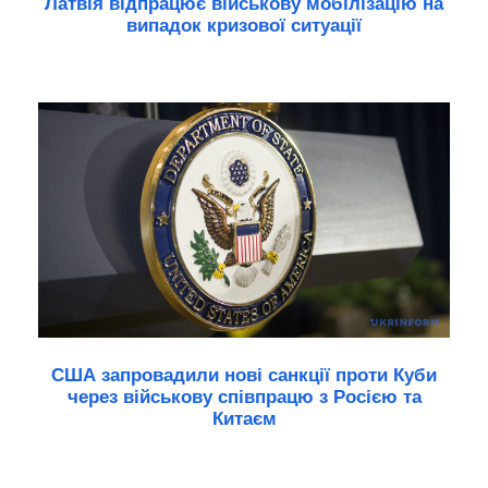
Латвія відпрацює військову мобілізацію на
випадок кризової ситуації
США запровадили нові санкції проти Куби
через військову співпрацю з Росією та
Китаєм