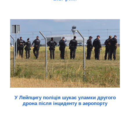
У Лейпцигу поліція шукає уламки другого
дрона після інциденту в аеропорту