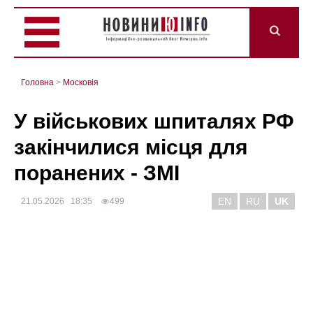
Головна
>
Mосковія
У військових шпиталях РФ
закінчилися місця для
поранених - ЗМІ
EN
RU
UK
21.05.2026 18:35
499