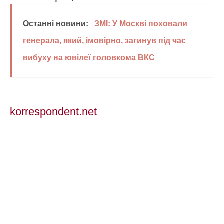
Останні новини:
ЗМІ: У Москві поховали
генерала, який, імовірно, загинув під час
вибуху на ювілеї головкома ВКС
korrespondent.net