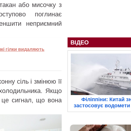
такан або мисочку з
ступово поглинає
меншити неприємний
ВІДЕО
які гілки видаляють
нну сіль і змінюю її
 холодильника. Якщо
 це сигнал, що вона
Філіппіни: Китай з
застосовує водомети 