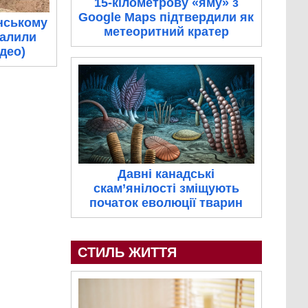
15-кілометрову «яму» з
Google Maps підтвердили як
нському
метеоритний кратер
палили
ідео)
Давні канадські
скам’янілості зміщують
початок еволюції тварин
СТИЛЬ ЖИТТЯ