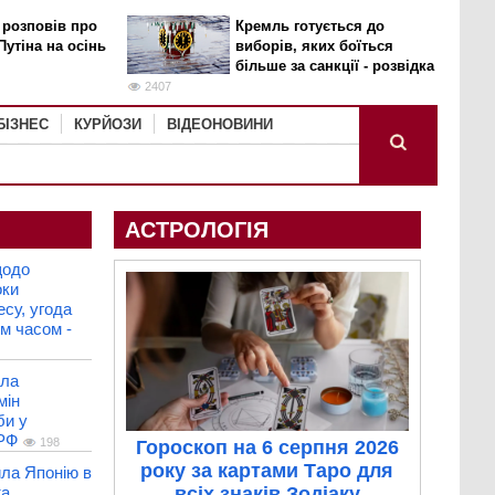
 розповів про
Кремль готується до
Путіна на осінь
виборів, яких боїться
більше за санкції - розвідка
2407
БІЗНЕС
КУРЙОЗИ
ВІДЕОНОВИНИ
АСТРОЛОГІЯ
щодо
оки
есу, угода
м часом -
ила
мін
би у
 РФ
198
Гороскоп на 6 серпня 2026
року за картами Таро для
ла Японію в
та
всіх знаків Зодіаку