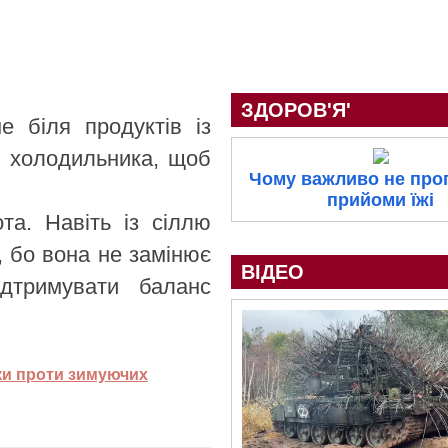
ЗДОРОВ'Я'
е біля продуктів із
у холодильника, щоб
Чому важливо не про
прийоми їжі
а. Навіть із сіллю
, бо вона не замінює
ВІДЕО
дтримувати баланс
бки проти зимуючих