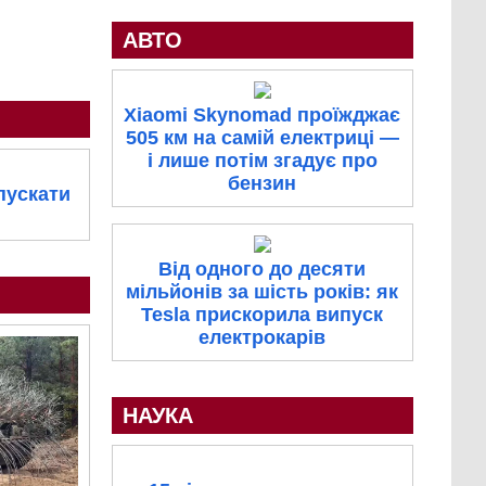
АВТО
Xiaomi Skynomad проїжджає
505 км на самій електриці —
і лише потім згадує про
бензин
пускати
Від одного до десяти
мільйонів за шість років: як
Tesla прискорила випуск
електрокарів
НАУКА