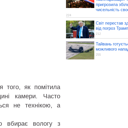
пригрозила збі
чисельність своє
224
Світ перестав з
від погроз Трам
212
Тайвань готуєть
можливого напа
255
 того, як помітила
дині камери. Часто
ься не технікою, а
но вбирає вологу з