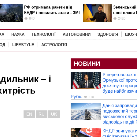
РФ отримала ракети від
Зеленський
КНДР і посилить атаки - ЗМІ
нові плани 
848
2420
КА
НАУКА
ТЕХНОЛОГІЇ
АВТОНОВИНИ
ЗДОРОВ'Я
ШОУ-
РОД
LIFESTYLE
АСТРОЛОГІЯ
НОВИНИ
У переговорах 
дильник – і
Ормузької прот
досягнуто прогр
хитрість
буде найближчи
Рубіо
210
Данія запровад
подовжений тер
EN
RU
UK
військової служ
відповідь на дії
КНДР звинувати
«мілітаризації» 