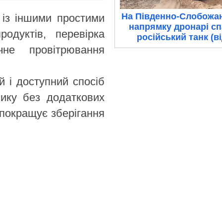
На Південно-Слобожа
 із іншими простими
напрямку дронарі с
одуктів, перевірка
російський танк (в
чне провітрювання
й і доступний спосіб
ику без додаткових
 покращує зберігання