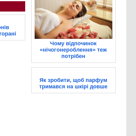
онів
торані
Чому відпочинок
«нічогонероблення» теж
потрібен
Як зробити, щоб парфум
тримався на шкірі довше