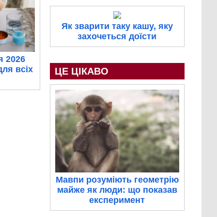
Як зварити таку кашу, яку
захочеться доїсти
я 2026
для всіх
ЦЕ ЦІКАВО
Мавпи розуміють геометрію
майже як люди: що показав
експеримент