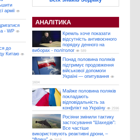
льшити
ї армії
АНАЛІТИКА
дригатися
па - WP
Кремль хоче показати
відсутність антивоєнного
порядку денного на
ся до
виборах - політолог
589
ду Китаю
Понад половина поляків
підтримує продовження
військової допомоги
Україні — опитування
1604
Майже половина поляків
покладають
відповідальність за
конфлікт на Україну
2596
Росіяни змінили тактику
застосування “Шахедів”:
Все частіше
використовують реактивні дрони, –
“Флеш”
2618