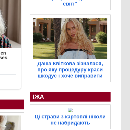
світі"
Даша Квіткова зізналася,
про яку процедуру краси
шкодує і хоче виправити
ЇЖА
Ці страви з картоплі ніколи
не набридають