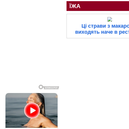
ЇЖА
Ці страви з макар
виходять наче в рес