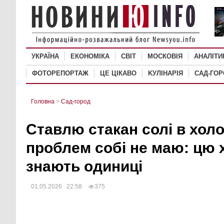
УКРАЇНА
ЕКОНОМІКА
СВІТ
MОСКОВІЯ
АНАЛІТИ
ФОТОРЕПОРТАЖ
ЦЕ ЦІКАВО
KУЛІНАРІЯ
САД-ГО
Головна
>
Сад-город
Ставлю стакан солі в холо
проблем собі не маю: цю 
знають одиниці
01.05.2026 22:58
375