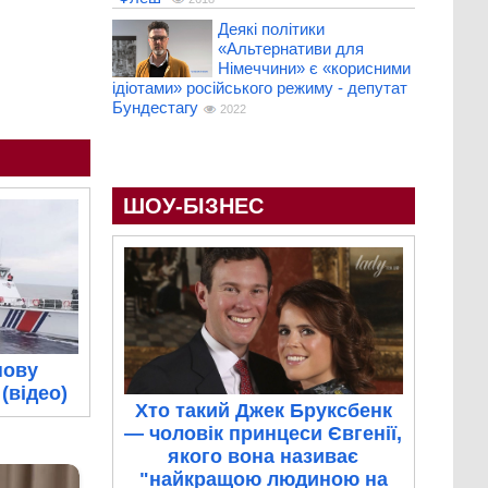
Деякі політики
«Альтернативи для
Німеччини» є «корисними
ідіотами» російського режиму - депутат
Бундестагу
2022
ШОУ-БІЗНЕС
нову
(відео)
Хто такий Джек Бруксбенк
— чоловік принцеси Євгенії,
якого вона називає
"найкращою людиною на