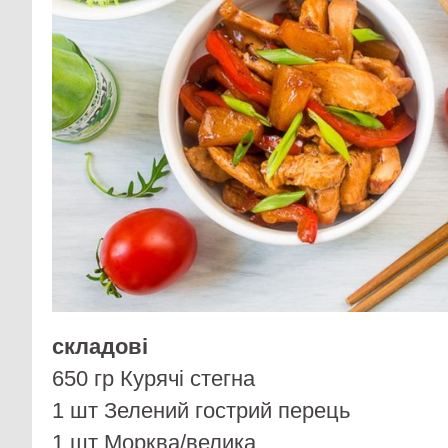
складові
650 гр Курячі стегна
1 шт Зелений гострий перець
1 шт Морква/велика