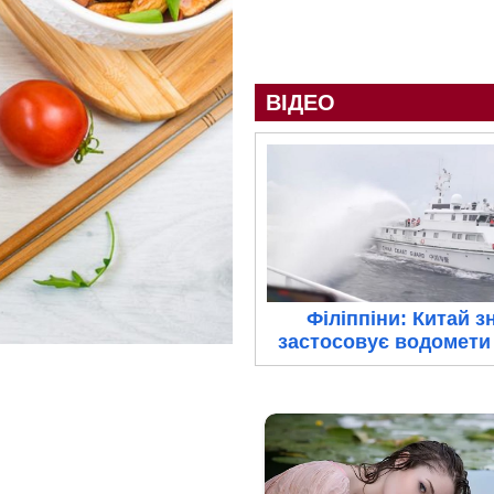
ВІДЕО
Філіппіни: Китай з
застосовує водомети 