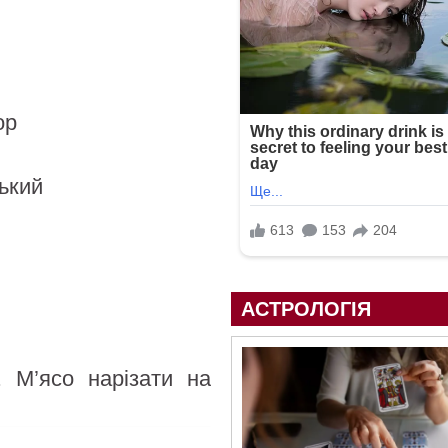
ор
ький
АСТРОЛОГІЯ
. М’ясо нарізати на