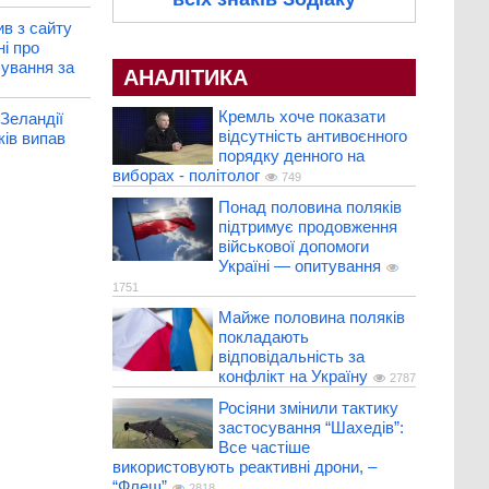
в з сайту
ні про
бування за
АНАЛІТИКА
Кремль хоче показати
 Зеландії
відсутність антивоєнного
ків випав
порядку денного на
виборах - політолог
749
Понад половина поляків
підтримує продовження
військової допомоги
Україні — опитування
1751
Майже половина поляків
покладають
відповідальність за
конфлікт на Україну
2787
Росіяни змінили тактику
застосування “Шахедів”:
Все частіше
використовують реактивні дрони, –
“Флеш”
2818