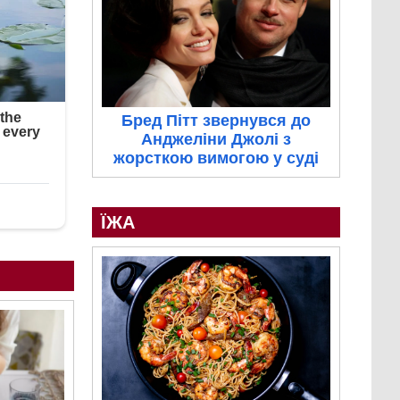
Бред Пітт звернувся до
Анджеліни Джолі з
жорсткою вимогою у суді
ЇЖА