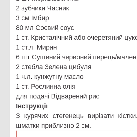
2 зубчики Часник
3 см Імбир
80 мл Соєвий соус
1 ст. Кристалічний або очеретяний цук
1 ст.л. Мирин
6 шт Сушений червоний перець/мален
2 стебла Зелена цибуля
1 ч.л. кунжутну масло
1 ст. Рослинна олія
для подачі Відварений рис
Інструкції
З курячих стегенець вирізати кістки
шматки приблизно 2 см.