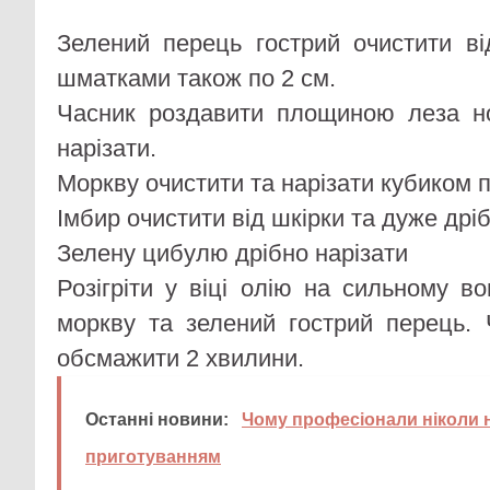
Зелений перець гострий очистити від
шматками також по 2 см.
Часник роздавити площиною леза н
нарізати.
Моркву очистити та нарізати кубиком п
Імбир очистити від шкірки та дуже дріб
Зелену цибулю дрібно нарізати
Розігріти у віці олію на сильному во
моркву та зелений гострий перець.
обсмажити 2 хвилини.
Останні новини:
Чому професіонали ніколи 
приготуванням