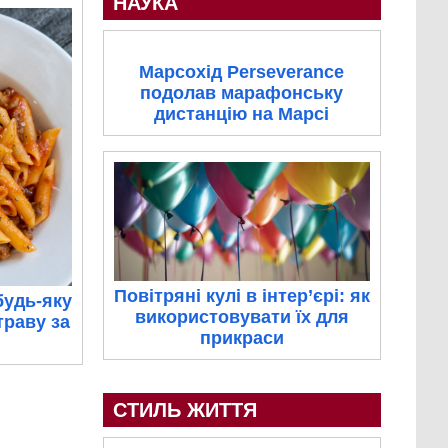
НАУКА
Марсохід Perseverance
подолав марафонську
дистанцію на Марсі
Повітряні кулі в інтер’єрі: як
будь-яку
використовувати їх для
траву за
прикраси
СТИЛЬ ЖИТТЯ