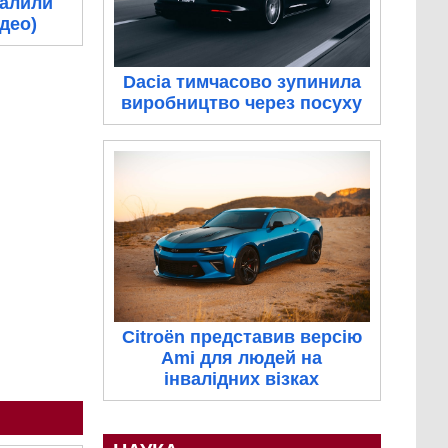
палили
ідео)
Dacia тимчасово зупинила
виробництво через посуху
Citroën представив версію
Ami для людей на
інвалідних візках