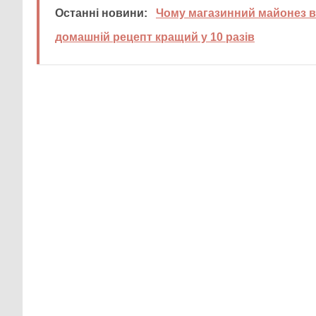
Останні новини:
Чому магазинний майонез вж
домашній рецепт кращий у 10 разів