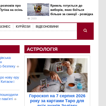
 розповів про
Кремль готується до
Путіна на осінь
виборів, яких боїться
більше за санкції - розвідка
2689
БІЗНЕС
КУРЙОЗИ
ВІДЕОНОВИНИ
АСТРОЛОГІЯ
івська
ан
о безпеку
ро нову еру
 Китаєм і
 пошкодили
Гороскоп на 7 серпня 2026
 пам'яті
року за картами Таро для
всіх знаків Зодіаку