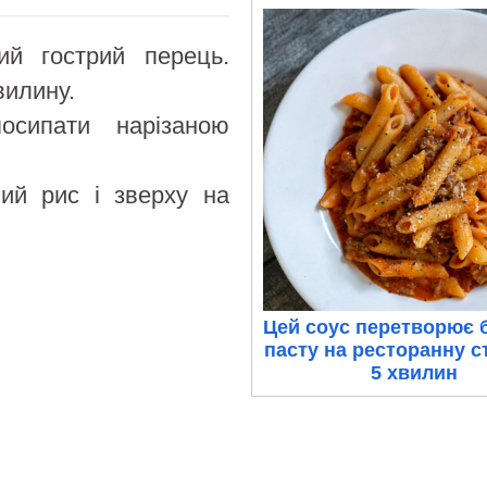
ий гострий перець.
вилину.
осипати нарізаною
ний рис і зверху на
Цей соус перетворює 
пасту на ресторанну с
5 хвилин