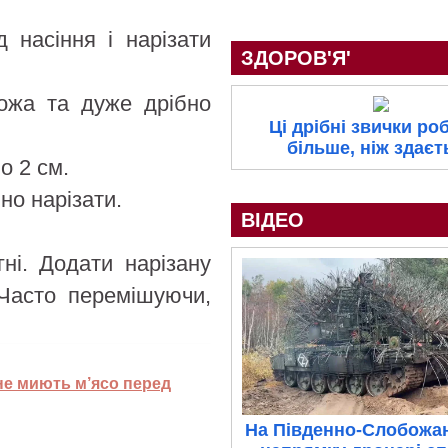
 насіння і нарізати
ЗДОРОВ'Я'
ожа та дуже дрібно
Ці дрібні звички ро
більше, ніж здаєт
о 2 см.
но нарізати.
ВІДЕО
гні. Додати нарізану
 Часто перемішуючи,
не миють м’ясо перед
На Південно-Слобожа