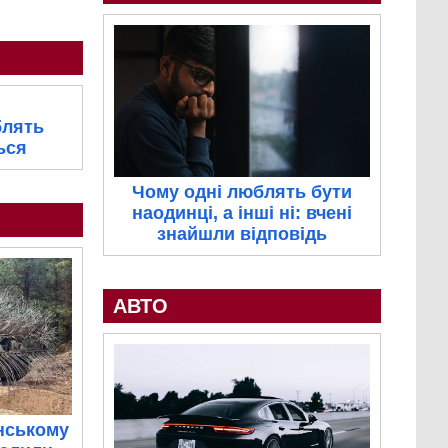
блять
ься
Чому одні люблять бути
наодинці, а інші ні: вчені
знайшли відповідь
АВТО
нському