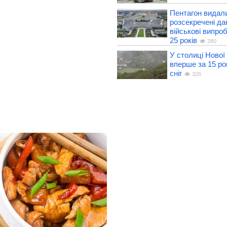
Пентагон видали
розсекречені да
військові випро
25 років
280
У столиці Нової
вперше за 15 ро
сніг
326