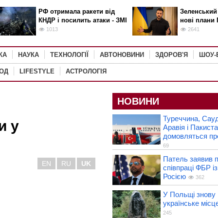
РФ отримала ракети від
Зеленський
КНДР і посилить атаки - ЗМІ
нові плани 
1013
2641
КА
НАУКА
ТЕХНОЛОГІЇ
АВТОНОВИНИ
ЗДОРОВ'Я
ШОУ-
РОД
LIFESTYLE
АСТРОЛОГІЯ
НОВИНИ
Туреччина, Сауд
и у
Аравія і Пакист
домовляться пр
69
Патель заявив п
EN
RU
UK
співпраці ФБР із
Росією
362
У Польщі знову
українське місце
245