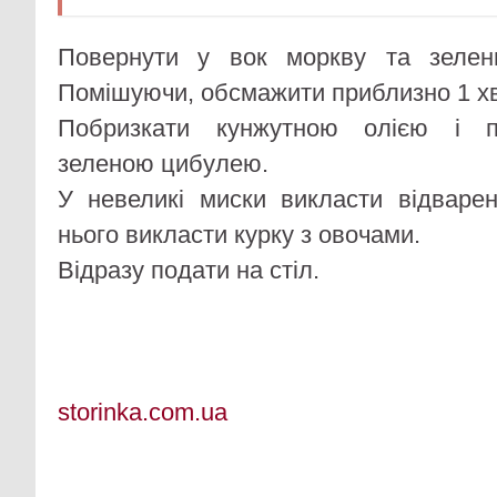
Повернути у вок моркву та зелен
Помішуючи, обсмажити приблизно 1 х
Побризкати кунжутною олією і п
зеленою цибулею.
У невеликі миски викласти відваре
нього викласти курку з овочами.
Відразу подати на стіл.
storinka.com.ua