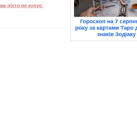
е ніхто не купує:
Гороскоп на 7 серпн
року за картами Таро 
знаків Зодіаку