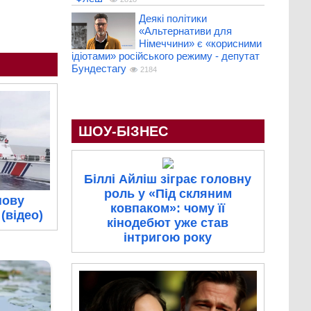
Деякі політики
«Альтернативи для
Німеччини» є «корисними
ідіотами» російського режиму - депутат
Бундестагу
2184
ШОУ-БІЗНЕС
Біллі Айліш зіграє головну
роль у «Під скляним
нову
ковпаком»: чому її
(відео)
кінодебют уже став
інтригою року