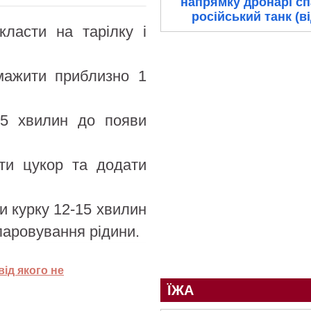
напрямку дронарі с
російський танк (в
класти на тарілку і
мажити приблизно 1
 5 хвилин до появи
ти цукор та додати
и курку 12-15 хвилин
паровування рідини.
від якого не
ЇЖА