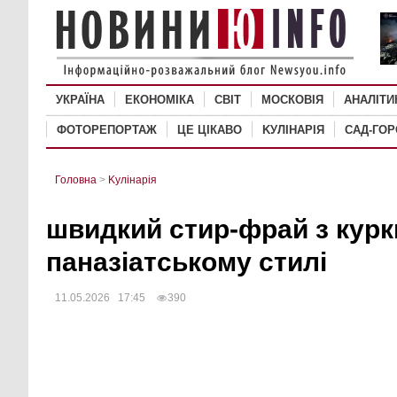
УКРАЇНА
ЕКОНОМІКА
СВІТ
MОСКОВІЯ
АНАЛІТИ
ФОТОРЕПОРТАЖ
ЦЕ ЦІКАВО
KУЛІНАРІЯ
САД-ГО
Головна
>
Kулінарія
швидкий стир-фрай з курк
паназіатському стилі
11.05.2026 17:45
390