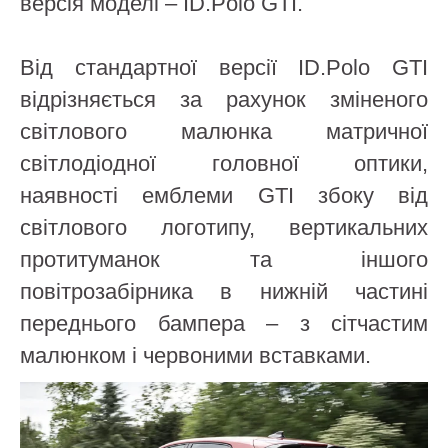
версія моделі – ID.Polo GTI.
Від стандартної версії ID.Polo GTI
відрізняється за рахунок зміненого
світлового малюнка матричної
світлодіодної головної оптики,
наявності емблеми GTI збоку від
світлового логотипу, вертикальних
протитуманок та іншого
повітрозабірника в нижній частині
переднього бампера – з сітчастим
малюнком і червоними вставками.