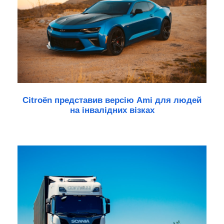
Citroën представив версію Ami для людей
на інвалідних візках