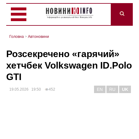
Головна
>
Автоновини
Розсекречено «гарячий»
хетчбек Volkswagen ID.Polo
GTI
EN
RU
UK
19.05.2026 19:50
452