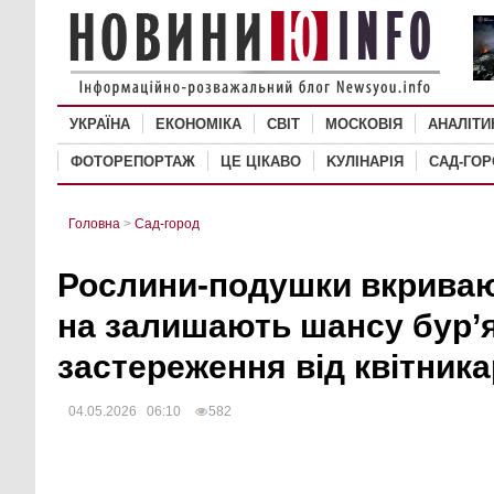
УКРАЇНА
ЕКОНОМІКА
СВІТ
MОСКОВІЯ
АНАЛІТИ
ФОТОРЕПОРТАЖ
ЦЕ ЦІКАВО
KУЛІНАРІЯ
САД-ГО
Головна
>
Сад-город
Рослини-подушки вкрива
на залишають шансу бур’
застереження від квітника
04.05.2026 06:10
582