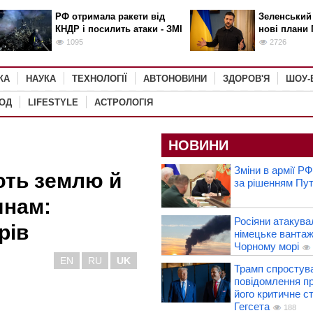
РФ отримала ракети від
Зеленський
КНДР і посилить атаки - ЗМІ
нові плани 
1095
2726
КА
НАУКА
ТЕХНОЛОГІЇ
АВТОНОВИНИ
ЗДОРОВ'Я
ШОУ-
РОД
LIFESTYLE
АСТРОЛОГІЯ
НОВИНИ
Зміни в армії РФ
ють землю й
за рішенням Пут
янам:
Росіяни атакув
рів
німецьке вантаж
Чорному морі
EN
RU
UK
Трамп спростув
повідомлення пр
його критичне с
Гегсета
188