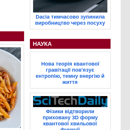
Dacia тимчасово зупинила
виробництво через посуху
НАУКА
Нова теорія квантової
гравітації пов'язує
ентропію, темну енергію й
життя
Фізики відтворили
приховану 3D форму
квантової хвильової
функції