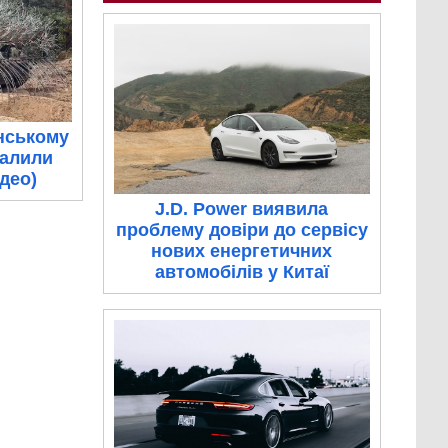
нському
палили
ідео)
J.D. Power виявила
проблему довіри до сервісу
нових енергетичних
автомобілів у Китаї