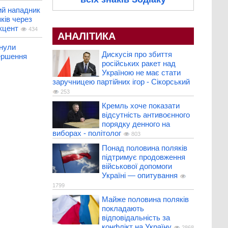
ий нападник
ків через
кцент
434
АНАЛІТИКА
нули
Дискусія про збиття
ершення
російських ракет над
Україною не має стати
заручницею партійних ігор - Сікорський
253
Кремль хоче показати
відсутність антивоєнного
порядку денного на
виборах - політолог
803
Понад половина поляків
підтримує продовження
військової допомоги
Україні — опитування
1799
Майже половина поляків
покладають
відповідальність за
конфлікт на Україну
2868