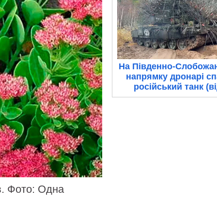
На Південно-Слобожа
напрямку дронарі с
російський танк (в
. Фото: Одна