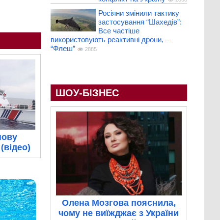
Росіяни змінили тактику
застосування “Шахедів”:
Все частіше
використовують реактивні дрони, –
“Флеш”
2885
ШОУ-БІЗНЕС
нову
(відео)
Олена Мозгова пояснила,
чому не виїжджає з України