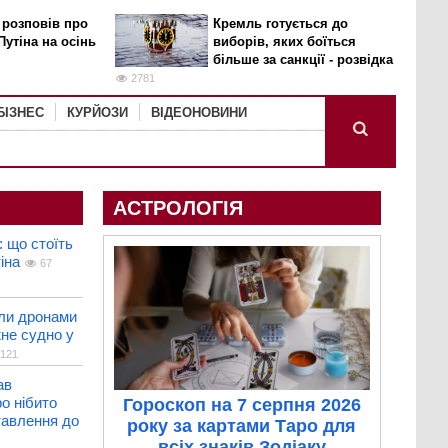
 розповів про
Кремль готується до
Путіна на осінь
виборів, яких боїться
більше за санкції - розвідка
2781
БІЗНЕС
КУРЙОЗИ
ВІДЕОНОВИНИ
АСТРОЛОГІЯ
: що стоїть
іна
67
али дронами
не судно у
121
ав
о нібито
Гороскоп на 7 серпня 2026
тавлення до
року за картами Таро для
всіх знаків Зодіаку