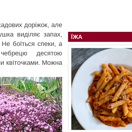
садових доріжок, але
ушка виділяє запах,
ЇЖА
 Не боїться спеки, а
 чебрецю десятою
ми квіточками. Можна