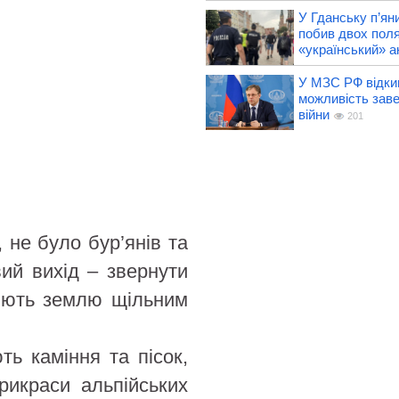
У Гданську п’ян
побив двох поля
«український» а
У МЗС РФ відки
можливість зав
війни
201
 не було бур’янів та
вий вихід – звернути
риють землю щільним
ь каміння та пісок,
рикраси альпійських