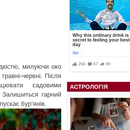
дкістю, милуючи око
травні-червні. Після
ацювати садовими
АСТРОЛОГІЯ
. Залишиться гарний
ускає бур’янів.