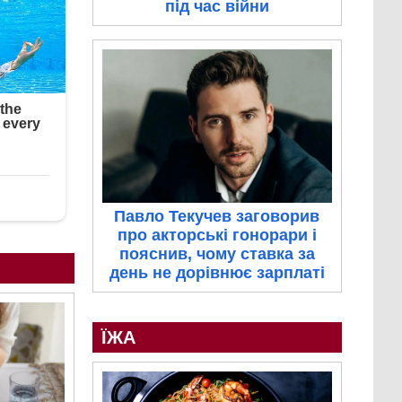
під час війни
Павло Текучев заговорив
про акторські гонорари і
пояснив, чому ставка за
день не дорівнює зарплаті
ЇЖА