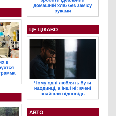
зробити ідеальний
домашній хліб без замісу
руками
ЦЕ ЦІКАВО
их в
руется
грамма
Чому одні люблять бути
наодинці, а інші ні: вчені
знайшли відповідь
АВТО