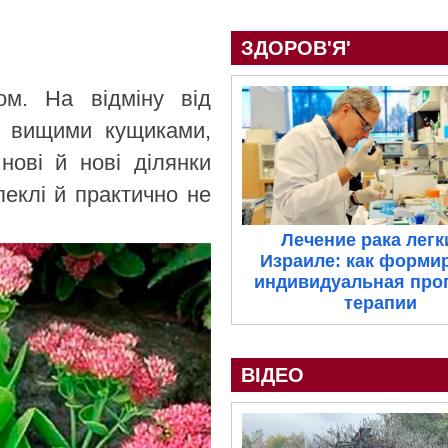
ЗДОРОВ'Я'
ом. На відміну від
то вищими кущиками,
нові й нові ділянки
еклі й практично не
Лечение рака легк
Израиле: как форми
индивидуальная про
терапии
ВІДЕО