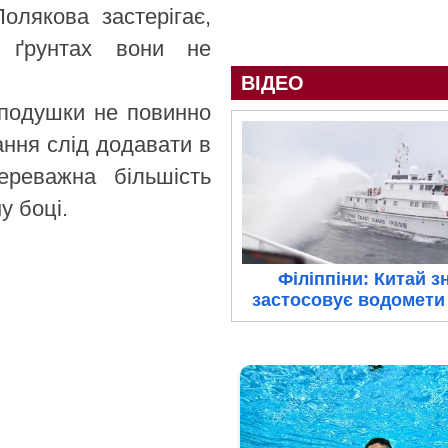
Полякова застерігає,
 ґрунтах вони не
ВІДЕО
-подушки не повинно
ання слід додавати в
ереважна більшість
у боці.
Філіппіни: Китай з
застосовує водомети 