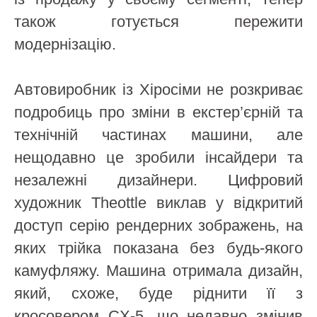
також готується пережити
модернізацію.
Автовиробник із Хіросіми не розкриває
подробиць про зміни в екстер’єрній та
технічній частинах машини, але
нещодавно це зробили інсайдери та
незалежні дизайнери. Цифровий
художник Theottle виклав у відкритий
доступ серію рендерних зображень, на
яких трійка показана без будь-якого
камуфляжу. Машина отримала дизайн,
який, схоже, буде ріднити її з
кросовером CX-5, що недавно змінив