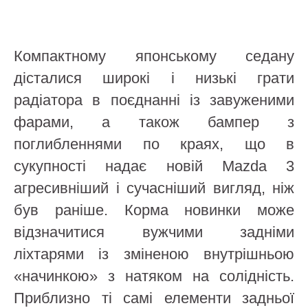
Компактному японському седану
дісталися широкі і низькі грати
радіатора в поєднанні із завуженими
фарами, а також бампер з
поглибленнями по краях, що в
сукупності надає новій Mazda 3
агресивніший і сучасніший вигляд, ніж
був раніше. Корма новинки може
відзначитися вужчими задніми
ліхтарями із зміненою внутрішньою
«начинкою» з натяком на солідність.
Приблизно ті самі елементи задньої