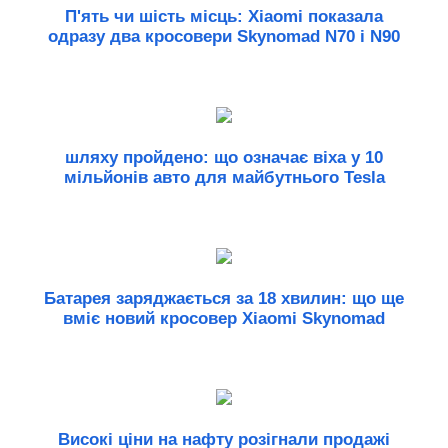
П'ять чи шість місць: Xiaomi показала
одразу два кросовери Skynomad N70 і N90
шляху пройдено: що означає віха у 10
мільйонів авто для майбутнього Tesla
Батарея заряджається за 18 хвилин: що ще
вміє новий кросовер Xiaomi Skynomad
Високі ціни на нафту розігнали продажі