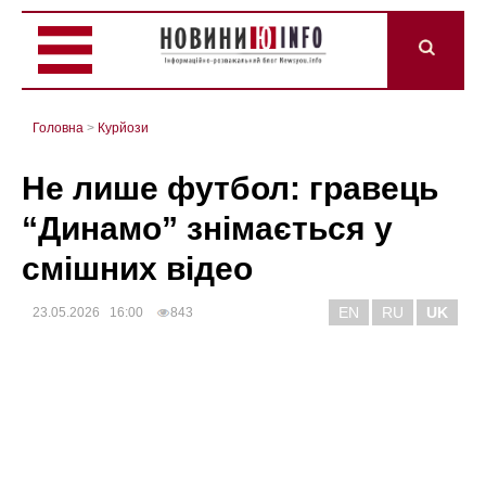
Головна
>
Курйози
Не лише футбол: гравець
“Динамо” знімається у
смішних відео
EN
RU
UK
23.05.2026 16:00
843