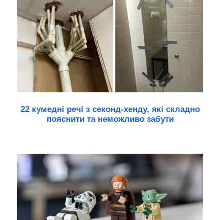
22 кумедні речі з секонд-хенду, які складно
пояснити та неможливо забути