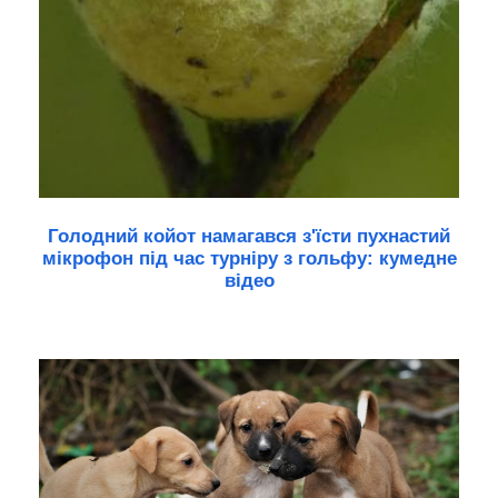
Голодний койот намагався з'їсти пухнастий
мікрофон під час турніру з гольфу: кумедне
відео