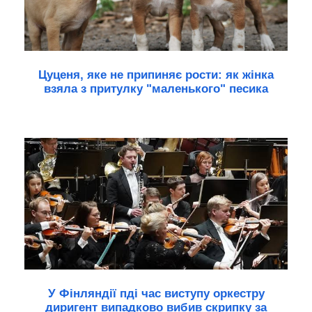
Цуценя, яке не припиняє рости: як жінка
взяла з притулку "маленького" песика
У Фінляндії пді час виступу оркестру
диригент випадково вибив скрипку за