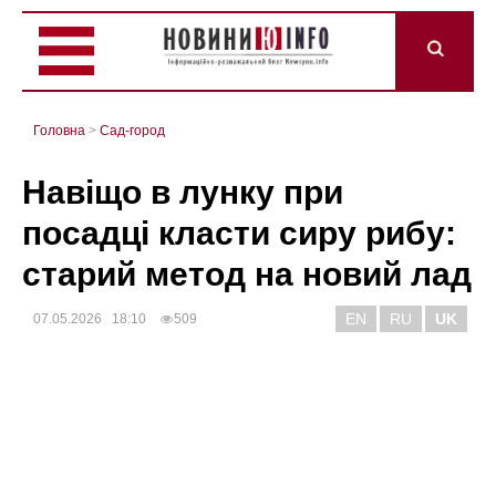
Головна
>
Сад-город
Навіщо в лунку при
посадці класти сиру рибу:
старий метод на новий лад
EN
RU
UK
07.05.2026 18:10
509