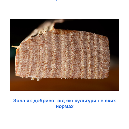
Зола як добриво: під які культури і в яких
нормах