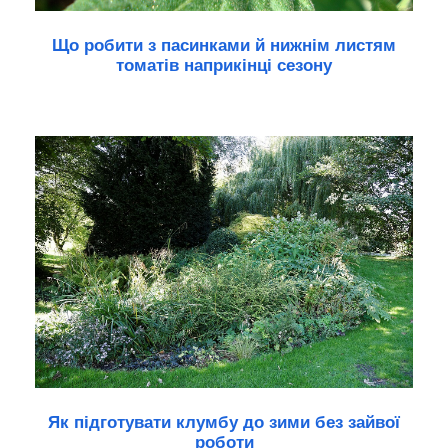
Що робити з пасинками й нижнім листям
томатів наприкінці сезону
Як підготувати клумбу до зими без зайвої
роботи