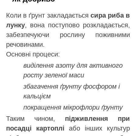
Коли в ґрунт закладається
сирa риба в
лунку
, вона поступово розкладається,
забезпечуючи рослину поживними
речовинами.
Основні процеси:
виділення азоту для активного
росту зеленої маси
збагачення ґрунту фосфором і
кальцієм
покращення мікрофлори ґрунту
Таким чином,
підживлення при
посадці картоплі
або інших культур