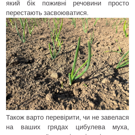
який бік поживні речовини просто
перестають засвоюватися.
Також варто перевірити, чи не завелася
на ваших грядах цибулева муха,