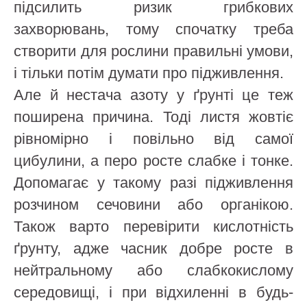
підсилить ризик грибкових
захворювань, тому спочатку треба
створити для рослини правильні умови,
і тільки потім думати про підживлення.
Але й нестача азоту у ґрунті це теж
поширена причина. Тоді листя жовтіє
рівномірно і повільно від самої
цибулини, а перо росте слабке і тонке.
Допомагає у такому разі підживлення
розчином сечовини або органікою.
Також варто перевірити кислотність
ґрунту, адже часник добре росте в
нейтральному або слабкокислому
середовищі, і при відхиленні в будь-