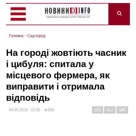
Головна
>
Сад-город
На городі жовтіють часник
і цибуля: спитала у
місцевого фермера, як
виправити і отримала
відповідь
EN
RU
UK
04.05.2026 22:30
358