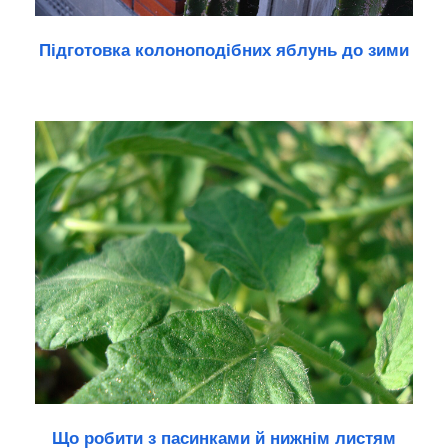
Підготовка колоноподібних яблунь до зими
Що робити з пасинками й нижнім листям