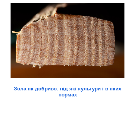
Зола як добриво: під які культури і в яких
нормах