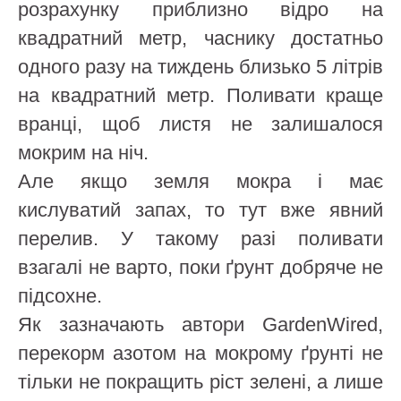
розрахунку приблизно відро на
квадратний метр, часнику достатньо
одного разу на тиждень близько 5 літрів
на квадратний метр. Поливати краще
вранці, щоб листя не залишалося
мокрим на ніч.
Але якщо земля мокра і має
кислуватий запах, то тут вже явний
перелив. У такому разі поливати
взагалі не варто, поки ґрунт добряче не
підсохне.
Як зазначають автори GardenWired,
перекорм азотом на мокрому ґрунті не
тільки не покращить ріст зелені, а лише