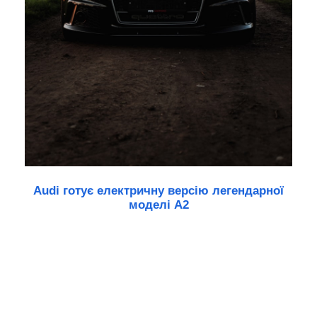
Audi готує електричну версію легендарної
моделі A2