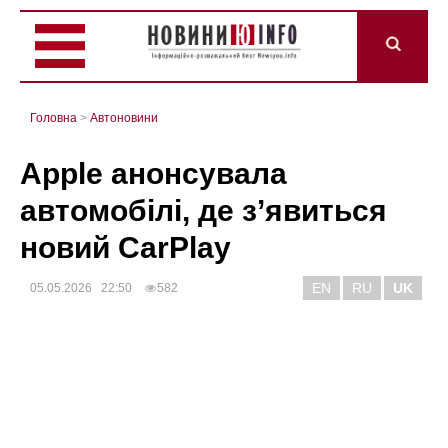
Головна
>
Автоновини
Apple анонсувала
автомобілі, де з’явиться
новий CarPlay
EN
RU
UK
05.05.2026 22:50
582