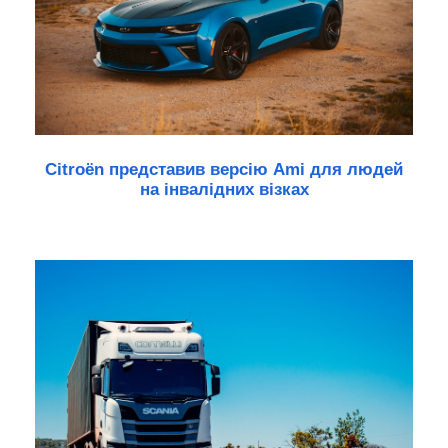
Citroën представив версію Ami для людей
на інвалідних візках