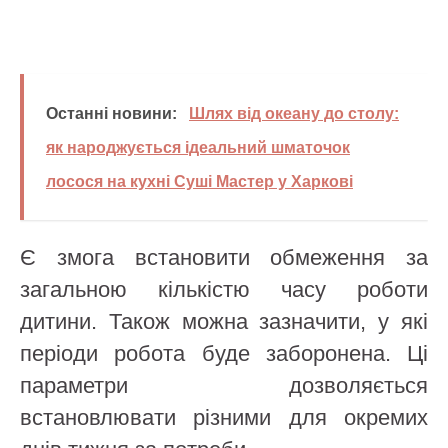
Останні новини:
Шлях від океану до столу:
як народжується ідеальний шматочок
лосося на кухні Суші Мастер у Харкові
Є змога встановити обмеження за
загальною кількістю часу роботи
дитини. Також можна зазначити, у які
періоди робота буде заборонена. Ці
параметри дозволяється
встановлювати різними для окремих