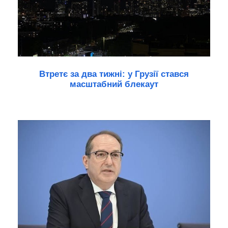
Втретє за два тижні: у Грузії стався
масштабний блекаут