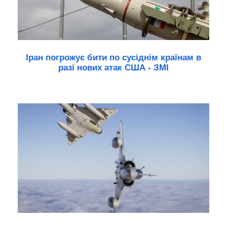
Іран погрожує бити по сусіднім країнам в
разі нових атак США - ЗМІ