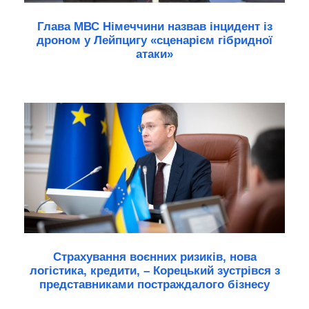
Глава МВС Німеччини назвав інцидент із
дроном у Лейпцигу «сценарієм гібридної
атаки»
Страхування воєнних ризиків, нова
логістика, кредити, – Корецький зустрівся з
представниками постраждалого бізнесу