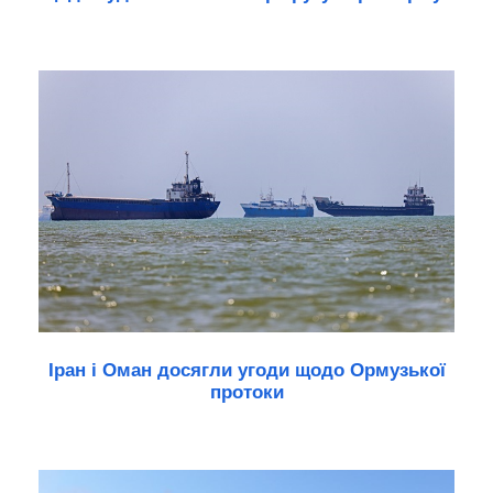
Іран і Оман досягли угоди щодо Ормузької
протоки