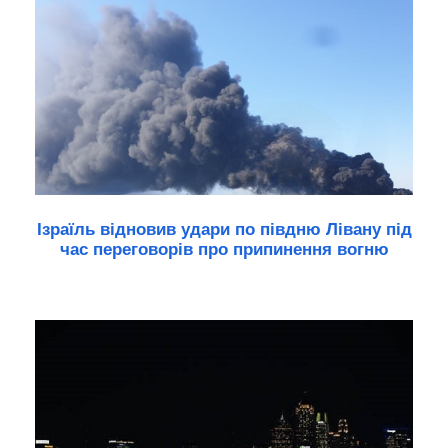
Ізраїль відновив удари по півдню Лівану під
час переговорів про припинення вогню