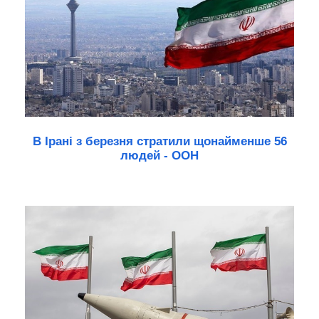
В Ірані з березня стратили щонайменше 56
людей - ООН