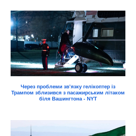
Через проблеми зв’язку гелікоптер із
Трампом зблизився з пасажирським літаком
біля Вашингтона - NYT