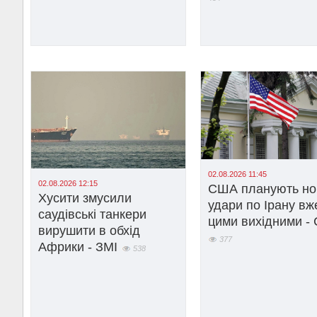
02.08.2026 11:45
02.08.2026 12:15
США планують но
Хусити змусили
удари по Ірану вж
саудівські танкери
цими вихідними -
вирушити в обхід
377
Африки - ЗМІ
538