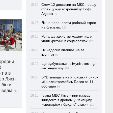
Crew-12 доставив на МКС першу
18:30
французьку астронавтку Софі
Аденот
77
Як не переносити робочий стрес
18:25
на близьких
126
Роналду захистив кохану після
18:20
хвилі критики в соцмережах
112
Як недосип впливає на ваш
18:20
імунітет
92
ордони
Що відбувається з імунітетом під
18:20
о
час недосипу
102
тів в
BYD виводить на японський ринок
18:20
ер Ляєн
міні-електромобіль Racco за 11
обігти
600 євро
96
вїздам
Глава МВС Німеччини назвав
18:15
інцидент із дроном у Лейпцигу
«сценарієм гібридної атаки»
124