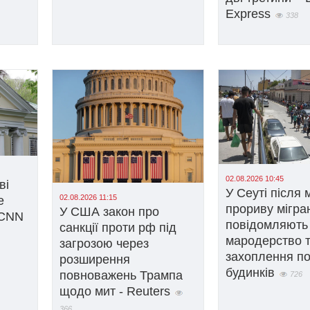
Express
338
02.08.2026 10:45
ві
У Сеуті після 
02.08.2026 11:15
е
прориву мігра
У США закон про
 CNN
повідомляють
санкції проти рф під
мародерство 
загрозою через
захоплення по
розширення
будинків
повноважень Трампа
726
щодо мит - Reuters
366