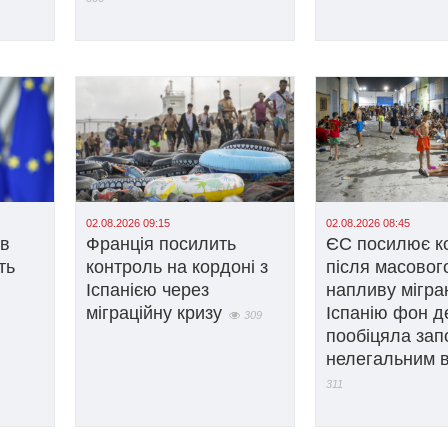
02.08.2026 09:15
02.08.2026 08:45
ів
Франція посилить
ЄС посилює к
ть
контроль на кордоні з
після масовог
Іспанією через
напливу мігран
міграційну кризу
Іспанію фон д
309
пообіцяла зап
нелегальним 
311