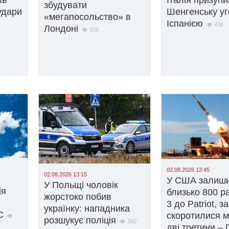
збудувати
удари
Шенгенську уг
«мегапосольство» в
Іспанією
436
Лондоні
535
02.08.2026 12:45
02.08.2026 13:15
У США залиш
У Польщі чоловік
ія
близько 800 р
жорстоко побив
3 до Patriot, з
українку: нападника
С
скоротилися 
розшукує поліція
342
дві третини – 