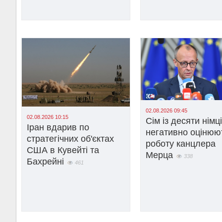
02.08.2026 09:45
02.08.2026 10:15
Сім із десяти німц
Іран вдарив по
негативно оцінюю
стратегічних об'єктах
роботу канцлера
США в Кувейті та
Мерца
338
Бахрейні
461