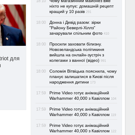
Чому магазинний майонез вже
18:10
ніхто не купує: домашній рецепт
кращий у 10 разів
291
Донна і Девід разом: зірки
18:00
"Району Беверлі-Хіллз"
зачарували спільним фото
410
Просили заховати білизну.
18:00
Новозеландська політикиня
вийшла на онлайн-зустріч з
riot для
колегами з ванної (відео)
991
п
Соломія Вітвіцька пояснила, чому
18:00
планує залишатися в Києві після
народження дитини
173
Prime Video готує анімаційний
17:59
Warhammer 40,000 з Кавіллом
104
Prime Video готує анімаційний
17:59
Warhammer 40,000 з Кавіллом
119
Prime Video готує анімаційний
17:59
Warhammer 40,000 з Кавіллом
122