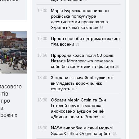
Марія Бурмака пояснила, як
19:00
російська попкультура
десятиліттями працювала в
Україні як «м’яка сила»
35
Прості способи підтримати захист
19:00
тіла восени
33
Природна краса після 50 років:
18:56
Наталя Могилевська показала
себе без косметики та фільтрів
36
3 страви зі звичайної курки, які
18:40
виглядають дорожче, ніж
масового
коштують
167
нтів
Образи Меріл Стріп та Енн
 про
18:30
Гетевей підуть з молотка:
та
анонсовано аукціон речей
рожніх
«Диявол носить Prada»
118
NASA випробує місячні модулі
18:30
SpaceX і Blue Origin на орбіті
133