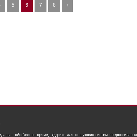
4
5
6
7
8
›
o
-видань – обов'язкове пряме, відкрите для пошукових систем гіперпосилан