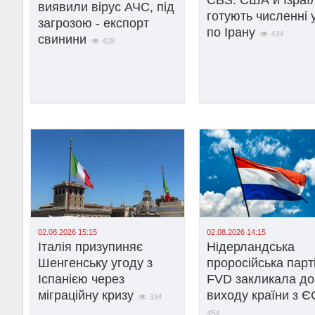
виявили вірус АЧС, під
готують численні 
загрозою - експорт
по Ірану
434
свинини
428
02.08.2026 15:15
02.08.2026 14:15
Італія призупиняє
Нідерландська
Шенгенську угоду з
проросійська парт
Іспанією через
FVD закликала до
міграційну кризу
виходу країни з Є
334
454