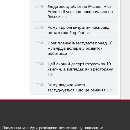
Люди знову облетіли Місяць: місія
17:45
Artemis II успішно повернулася на
Землю
109
Чому «дрібні витрати» насправді
17:45
не такі вже й дрібні
116
Uber планує інвестувати понад 10
17:40
мільярдів доларів у розвиток
роботакси
153
Цей сирний десерт готують за 10
17:40
хвилин, а виглядає як з ресторану
315
Чому людина часто
17:40
застуджується і що це означає
113
ня. Посилання має бути розміщене незалежно від повного чи