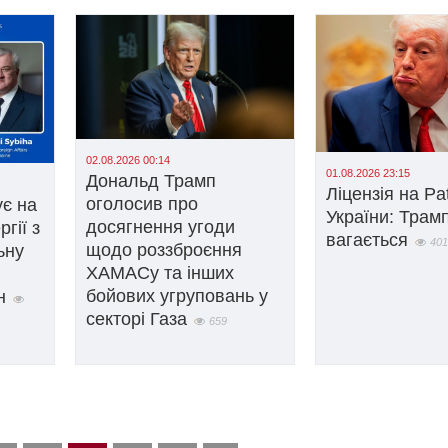
02.08.2026 00:14
01.08.2026 23:15
Дональд Трамп
Ліцензія на Pat
оголосив про
ує на
України: Трам
досягнення угоди
гії з
вагається
401
щодо роззброєння
ьну
ХАМАСу та інших
бойових угруповань у
н
секторі Газа
659