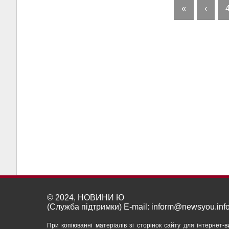
«
‹
© 2024, НОВИНИ Ю
(Служба підтримки) E-mail:
inform@newsyou.inf
При копіюванні матеріалів зі сторінок сайту для інтернет