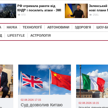
РФ отримала ракети від
Зеленський
КНДР і посилить атаки - ЗМІ
нові плани 
970
2581
А
НАУКА
ТЕХНОЛОГІЇ
АВТОНОВИНИ
ЗДОРОВ'Я
ШОУ-Б
Д
LIFESTYLE
АСТРОЛОГІЯ
02.08.2026 17:15
02.08.2026 16:15
Суд дозволив Китаю
ль
Італія призуп