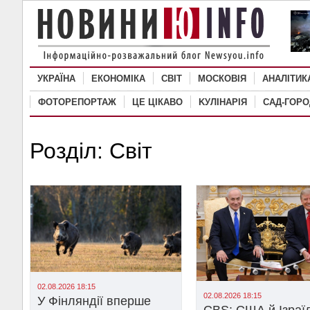
УКРАЇНА
ЕКОНОМІКА
СВІТ
MОСКОВІЯ
АНАЛІТИК
ФОТОРЕПОРТАЖ
ЦЕ ЦІКАВО
KУЛІНАРІЯ
САД-ГОРО
Розділ: Світ
02.08.2026 18:15
02.08.2026 18:15
У Фінляндії вперше
CBS: США й Ізраї