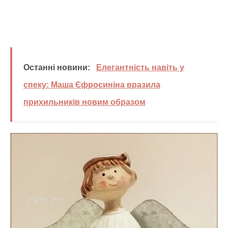
Останні новини:
Елегантність навіть у
спеку: Маша Єфросиніна вразила
прихильників новим образом