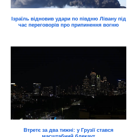
Ізраїль відновив удари по півдню Лівану під
час переговорів про припинення вогню
Втретє за два тижні: у Грузії стався
масштабний блекаут