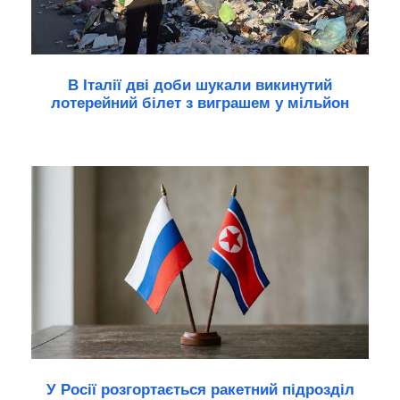
В Італії дві доби шукали викинутий
лотерейний білет з виграшем у мільйон
У Росії розгортається ракетний підрозділ