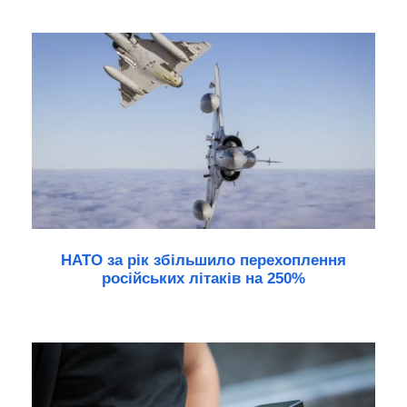
НАТО за рік збільшило перехоплення
російських літаків на 250%