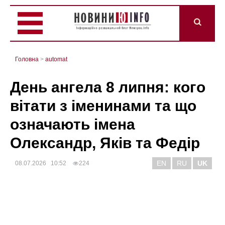
Головна
>
automat
День ангела 8 липня: кого
вітати з іменинами та що
означають імена
Олександр, Яків та Федір
EN
RU
UK
08.07.2026 10:52
224