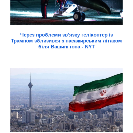
Через проблеми зв’язку гелікоптер із
Трампом зблизився з пасажирським літаком
біля Вашингтона - NYT