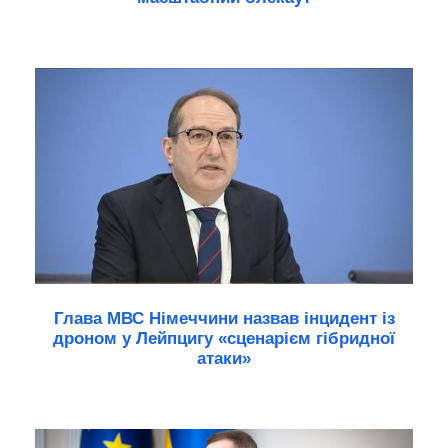
Глава МВС Німеччини назвав інцидент із
дроном у Лейпцигу «сценарієм гібридної
атаки»