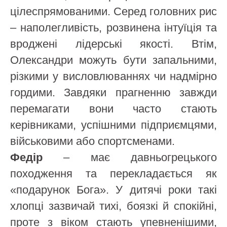
цілеспрямованими. Серед головних рис
– наполегливість, розвинена інтуїція та
вроджені лідерські якості. Втім,
Олександри можуть бути запальними,
різкими у висловлюваннях чи надмірно
гордими. Завдяки прагненню завжди
перемагати вони часто стають
керівниками, успішними підприємцями,
військовими або спортсменами.
Федір
– має давньогрецького
походження та перекладається як
«подарунок Бога». У дитячі роки такі
хлопці зазвичай тихі, боязкі й спокійні,
проте з віком стають упевненішими,