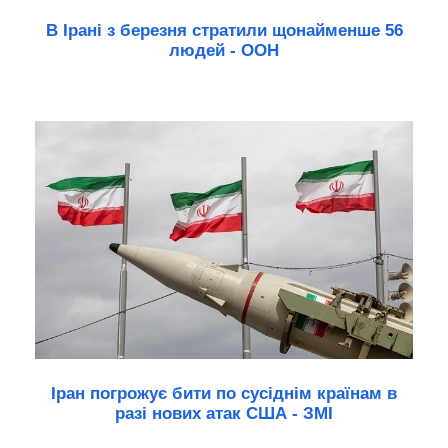
В Ірані з березня стратили щонайменше 56
людей - ООН
Іран погрожує бити по сусіднім країнам в
разі нових атак США - ЗМІ