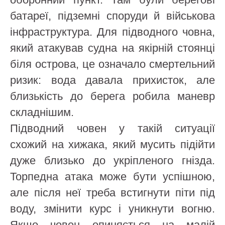
батареї, підземні споруди й військова
інфраструктура. Для підводного човна,
який атакував судна на якірній стоянці
біля острова, це означало смертельний
ризик: вода давала прихисток, але
близькість до берега робила маневр
складнішим.
Підводний човен у такій ситуації
схожий на хижака, який мусить підійти
дуже близько до укріпленого гнізда.
Торпедна атака може бути успішною,
але після неї треба встигнути піти під
воду, змінити курс і уникнути вогню.
Якщо човен опиняється на малій