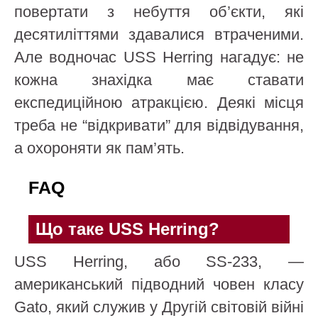
повертати з небуття об’єкти, які
десятиліттями здавалися втраченими.
Але водночас USS Herring нагадує: не
кожна знахідка має ставати
експедиційною атракцією. Деякі місця
треба не “відкривати” для відвідування,
а охороняти як пам’ять.
FAQ
Що таке USS Herring?
USS Herring, або SS-233, —
американський підводний човен класу
Gato, який служив у Другій світовій війні