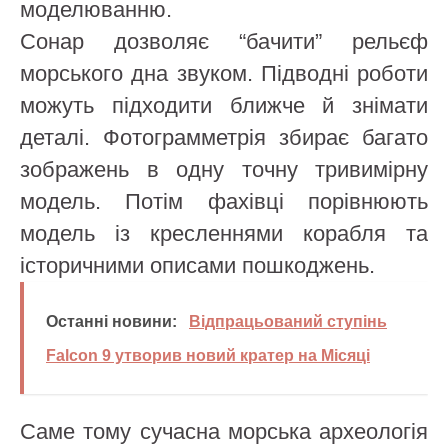
моделюванню.
Сонар дозволяє “бачити” рельєф
морського дна звуком. Підводні роботи
можуть підходити ближче й знімати
деталі. Фотограмметрія збирає багато
зображень в одну точну тривимірну
модель. Потім фахівці порівнюють
модель із кресленнями корабля та
історичними описами пошкоджень.
Останні новини:
Відпрацьований ступінь
Falcon 9 утворив новий кратер на Місяці
Саме тому сучасна морська археологія