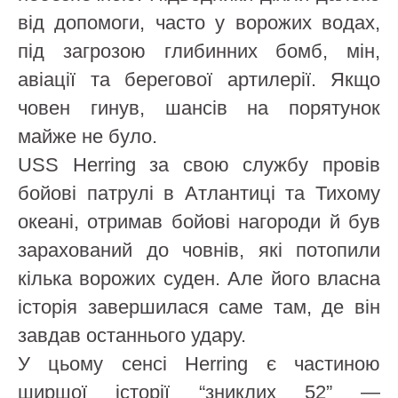
від допомоги, часто у ворожих водах,
під загрозою глибинних бомб, мін,
авіації та берегової артилерії. Якщо
човен гинув, шансів на порятунок
майже не було.
USS Herring за свою службу провів
бойові патрулі в Атлантиці та Тихому
океані, отримав бойові нагороди й був
зарахований до човнів, які потопили
кілька ворожих суден. Але його власна
історія завершилася саме там, де він
завдав останнього удару.
У цьому сенсі Herring є частиною
ширшої історії “зниклих 52” —