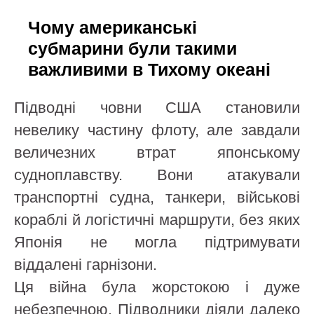
Чому американські
субмарини були такими
важливими в Тихому океані
Підводні човни США становили
невелику частину флоту, але завдали
величезних втрат японському
судноплавству. Вони атакували
транспортні судна, танкери, військові
кораблі й логістичні маршрути, без яких
Японія не могла підтримувати
віддалені гарнізони.
Ця війна була жорстокою і дуже
небезпечною. Підводники діяли далеко