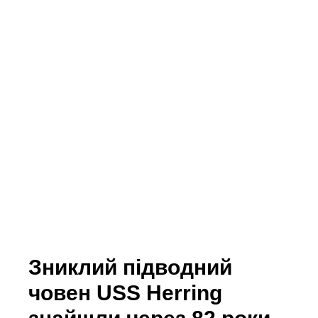
Зниклий підводний
човен USS Herring