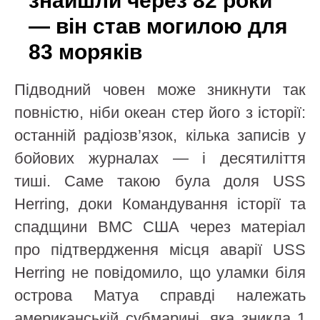
знайшли через 82 роки
— він став могилою для
83 моряків
Підводний човен може зникнути так
повністю, ніби океан стер його з історії:
останній радіозв’язок, кілька записів у
бойових журналах — і десятиліття
тиші. Саме такою була доля USS
Herring, доки Командування історії та
спадщини ВМС США через матеріал
про підтвердження місця аварії USS
Herring не повідомило, що уламки біля
острова Матуа справді належать
американській субмарині, яка зникла 1