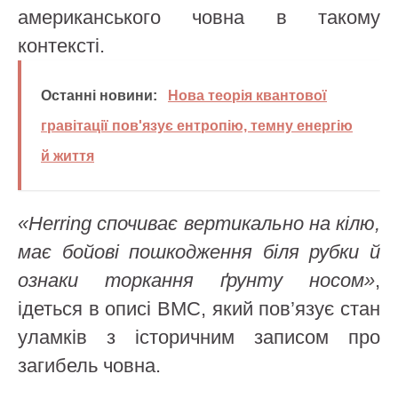
американського човна в такому
контексті.
Останні новини:
Нова теорія квантової
гравітації пов'язує ентропію, темну енергію
й життя
«Herring спочиває вертикально на кілю,
має бойові пошкодження біля рубки й
ознаки торкання ґрунту носом»
,
ідеться в описі ВМС, який пов’язує стан
уламків з історичним записом про
загибель човна.