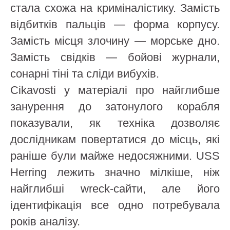
стала схожа на криміналістику. Замість
відбитків пальців — форма корпусу.
Замість місця злочину — морське дно.
Замість свідків — бойові журнали,
сонарні тіні та сліди вибухів.
Cikavosti у матеріалі про найглибше
занурення до затонулого корабля
показували, як техніка дозволяє
дослідникам повертатися до місць, які
раніше були майже недосяжними. USS
Herring лежить значно мілкіше, ніж
найглибші wreck-сайти, але його
ідентифікація все одно потребувала
років аналізу.