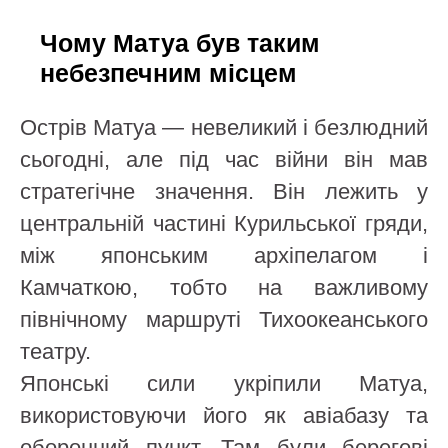
Чому Матуа був таким
небезпечним місцем
Острів Матуа — невеликий і безлюдний
сьогодні, але під час війни він мав
стратегічне значення. Він лежить у
центральній частині Курильської гряди,
між японським архіпелагом і
Камчаткою, тобто на важливому
північному маршруті Тихоокеанського
театру.
Японські сили укріпили Матуа,
використовуючи його як авіабазу та
оборонний пункт. Там були берегові