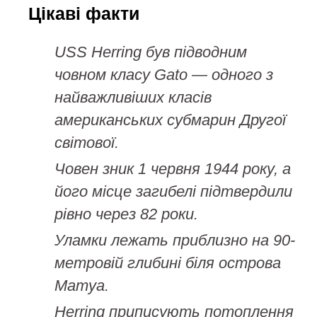
Цікаві факти
USS Herring був підводним
човном класу Gato — одного з
найважливіших класів
американських субмарин Другої
світової.
Човен зник 1 червня 1944 року, а
його місце загибелі підтвердили
рівно через 82 роки.
Уламки лежать приблизно на 90-
метровій глибині біля острова
Матуа.
Herring приписують потоплення