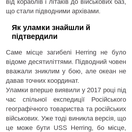
від кораблів і літаків до військових баз,
що стали підводними архівами.
Як уламки знайшли й
підтвердили
Саме місце загибелі Herring не було
відоме десятиліттями. Підводний човен
вважали зниклим у бою, але океан не
давав точних координат.
Уламки вперше виявили у 2017 році під
час спільної експедиції Російського
географічного товариства та російських
військових. Уже тоді виникла версія, що
це може бути USS Herring, бо місце,