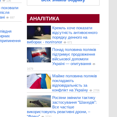
І
136
о поховали
після
ані
АНАЛІТИКА
697
Кремль хоче показати
півдня
відсутність антивоєнного
мирних
порядку денного на
 припинення
виборах - політолог
671
Понад половина поляків
підтримує продовження
військової допомоги
Україні — опитування
1679
Майже половина поляків
покладають
відповідальність за
конфлікт на Україну
2706
Росіяни змінили тактику
застосування “Шахедів”:
Все частіше
використовують реактивні дрони, –
“Флеш”
2732