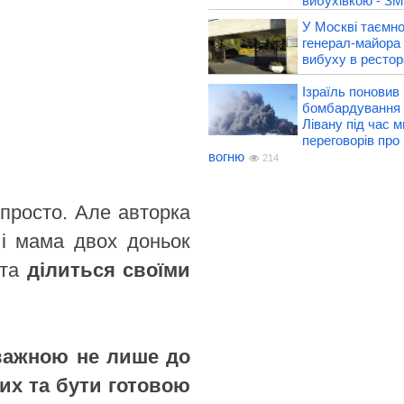
вибухівкою - ЗМ
У Москві таємн
генерал-майора 
вибуху в рестор
Ізраїль поновив
бомбардування 
Лівану під час 
переговорів про
вогню
214
епросто. Але авторка
 і мама двох доньок
 та
ділиться своїми
важною не лише до
 них та бути готовою