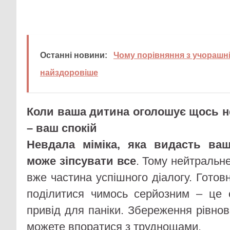
Останні новини:
Чому порівняння з учорашн
найздоровіше
Коли ваша дитина оголошує щось н
– ваш спокій
Невдала міміка, яка видасть ваш
може зіпсувати все
. Тому нейтральне
вже частина успішного діалогу. Готовн
поділитися чимось серйозним – це 
привід для паніки. Збереження рівно
можете впоратися з труднощами.