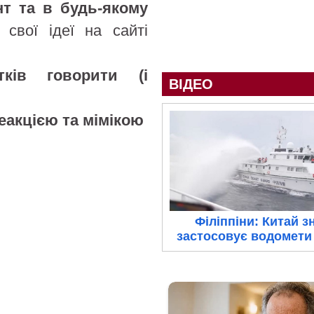
нт та в будь-якому
свої ідеї на сайті
тків говорити (і
ВІДЕО
еакцією та мімікою
Філіппіни: Китай з
застосовує водомети 