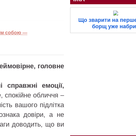
Що зварити на перше
борщ уже набр
ім собою —
еймовірне, головне
і справжні емоції,
, спокійне обличчя –
ість вашого підлітка
ознака довіри, а не
ваги доводить, що ви