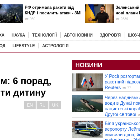
РФ отримала ракети від
Зеленський
КНДР і посилить атаки - ЗМІ
нові плани 
939
2539
КА
НАУКА
ТЕХНОЛОГІЇ
АВТОНОВИНИ
ЗДОРОВ'Я
ШОУ-
РОД
LIFESTYLE
АСТРОЛОГІЯ
НОВИНИ
У Росії розгорта
м: 6 порад,
ракетний підроз
Reuters
77
ти дитину
Через наднизьки
води в Дунаї по
EN
RU
UK
нацистські кораб
Другої світової
Біля українськог
аеропорту Лейп
виявили дрон, й