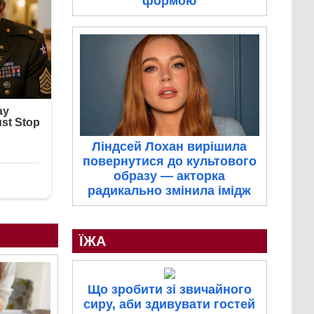
формою
Ліндсей Лохан вирішила
повернутися до культового
образу — акторка
радикально змінила імідж
ЇЖА
Що зробити зі звичайного
сиру, аби здивувати гостей