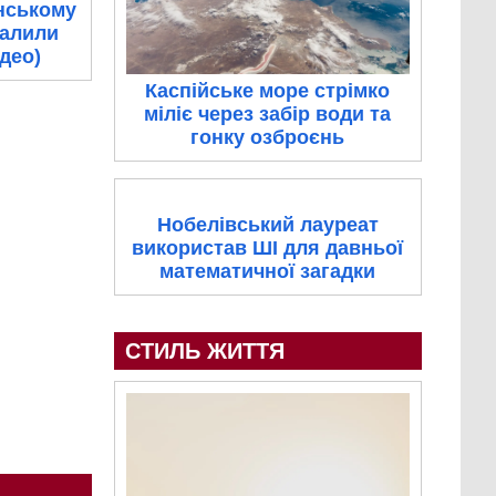
нському
палили
ідео)
Каспійське море стрімко
міліє через забір води та
гонку озброєнь
Нобелівський лауреат
використав ШІ для давньої
математичної загадки
СТИЛЬ ЖИТТЯ