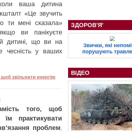
 коли ваша дитина
 кшталт «Це звучить
о ти мені сказала»
ЗДОРОВ'Я'
 якщо ви панікуєте
ій дитині, що ви на
Звички, які непом
е чесність у ваших
порушують травл
ВІДЕО
, щоб звільнити енергію
я
амість того, щоб
 їм практикувати
зв’язання проблем
.