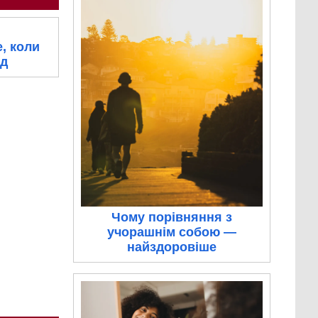
, коли
ид
Чому порівняння з
учорашнім собою —
найздоровіше