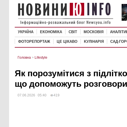
УКРАЇНА
ЕКОНОМІКА
СВІТ
MОСКОВІЯ
АНАЛІТИ
ФОТОРЕПОРТАЖ
ЦЕ ЦІКАВО
KУЛІНАРІЯ
САД-ГО
Головна
>
Lifestyle
Як порозумітися з підлітко
що допоможуть розговори
07.06.2026 05:40
419