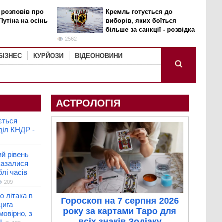
 розповів про
Кремль готується до
Путіна на осінь
виборів, яких боїться
більше за санкції - розвідка
2562
БІЗНЕС
КУРЙОЗИ
ВІДЕОНОВИНИ
АСТРОЛОГІЯ
ється
діл КНДР -
й рівень
казалися
лі часів
209
о літака в
Гороскоп на 7 серпня 2026
цига
року за картами Таро для
мовірно, з
всіх знаків Зодіаку