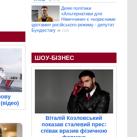
Деякі політики
«Альтернативи для
Німеччини» є «корисними
ідіотами» російського режиму - депутат
Бундестагу
2105
ШОУ-БІЗНЕС
нову
(відео)
Віталій Козловський
показав сталевий прес:
співак вразив фізичною