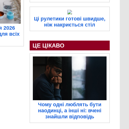
Ці рулетики готові швидше,
ніж накриється стіл
я 2026
для всіх
ЦЕ ЦІКАВО
Чому одні люблять бути
наодинці, а інші ні: вчені
знайшли відповідь