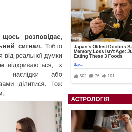
 щось розповідає,
ьний сигнал.
Тобто
ся від реальної думки
м відкриваються, їх
рні наслідки або
вами ділитися. Тож
и.
АСТРОЛОГІЯ