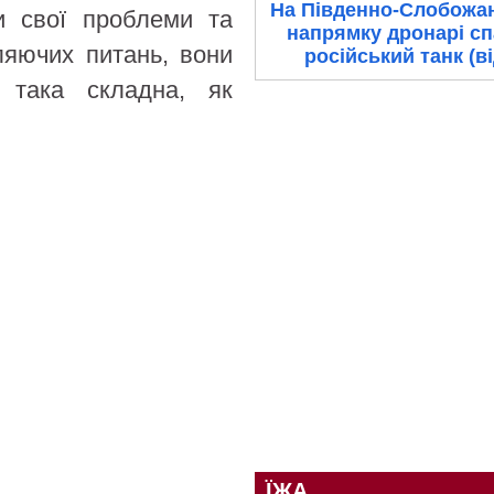
На Південно-Слобожа
и свої проблеми та
напрямку дронарі с
ляючих питань, вони
російський танк (в
 така складна, як
ЇЖА