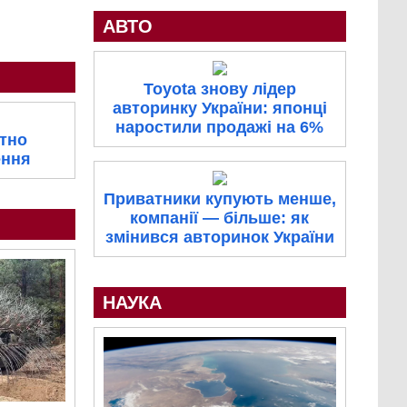
АВТО
Toyota знову лідер
авторинку України: японці
наростили продажі на 6%
ітно
ення
Приватники купують менше,
компанії — більше: як
змінився авторинок України
НАУКА