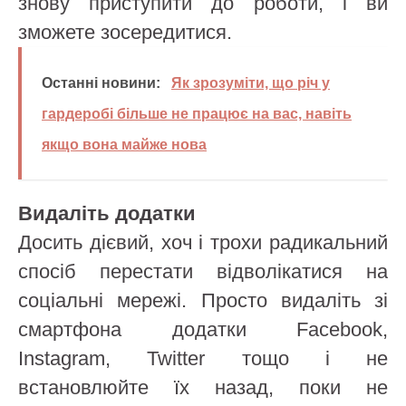
знову приступити до роботи, і ви
зможете зосередитися.
Останні новини:
Як зрозуміти, що річ у
гардеробі більше не працює на вас, навіть
якщо вона майже нова
Видаліть додатки
Досить дієвий, хоч і трохи радикальний
спосіб перестати відволікатися на
соціальні мережі. Просто видаліть зі
смартфона додатки Facebook,
Instagram, Twitter тощо і не
встановлюйте їх назад, поки не