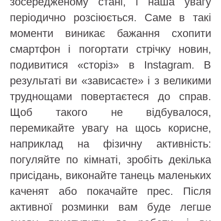
зосередженому стані, і наша увагу
періодично розсіюється. Саме в такі
моменти виникає бажання схопити
смартфон і погортати стрічку новин,
подивитися «сторіз» в Instagram. В
результаті ви «зависаєте» і з великими
труднощами повертаєтеся до справ.
Щоб такого не відбувалося,
перемикайте увагу на щось корисне,
наприклад на фізичну активність:
погуляйте по кімнаті, зробіть декілька
присідань, виконайте танець маленьких
каченят або покачайте прес. Після
активної розминки вам буде легше