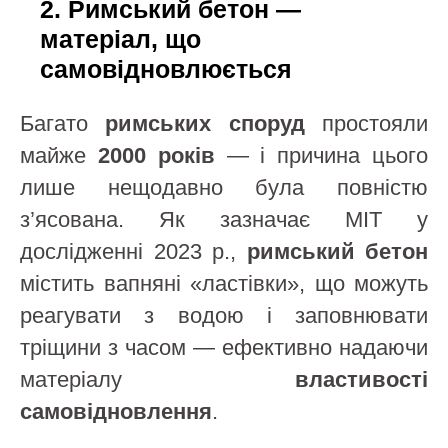
2. Римський бетон —
матеріал, що
самовідновлюється
Багато
римських споруд
простояли
майже
2000 років
— і причина цього
лише нещодавно була повністю
з’ясована. Як зазначає MIT у
дослідженні 2023 р.,
римський бетон
містить вапняні «ластівки», що можуть
реагувати з водою і заповнювати
тріщини з часом — ефективно надаючи
матеріалу
властивості
самовідновлення
.