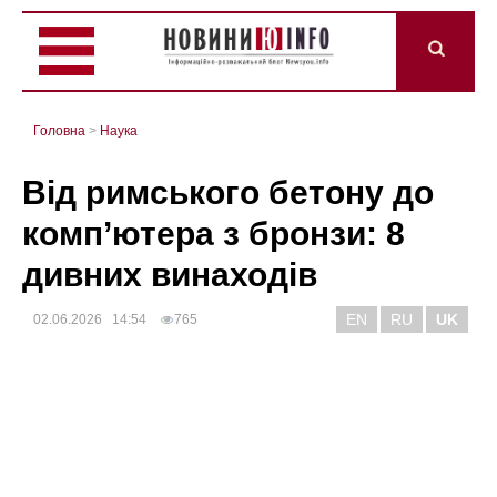
Головна
>
Наука
Від римського бетону до
комп’ютера з бронзи: 8
дивних винаходів
EN
RU
UK
02.06.2026 14:54
765