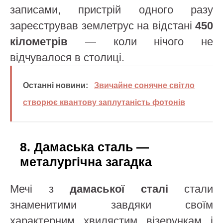
записами, пристрій одного разу
зареєстрував землетрус на відстані
450
кілометрів
— коли нічого не
відчувалося в столиці.
Останні новини:
Звичайне сонячне світло
створює квантову заплутаність фотонів
8. Дамаська сталь —
металургічна загадка
Мечі з
дамаської сталі
стали
знаменитими завдяки своїм
характерним хвилястим візерункам і