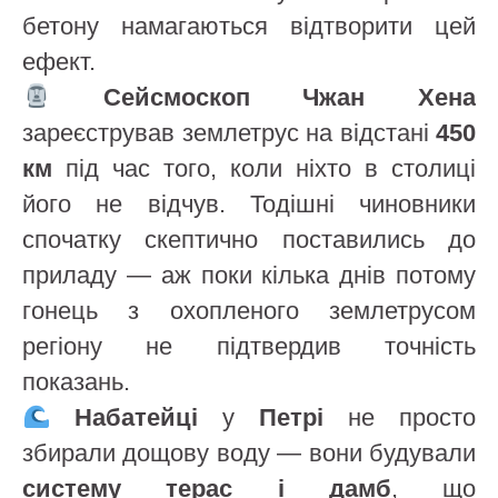
бетону намагаються відтворити цей
ефект.
Сейсмоскоп Чжан Хена
зареєстрував землетрус на відстані
450
км
під час того, коли ніхто в столиці
його не відчув. Тодішні чиновники
спочатку скептично поставились до
приладу — аж поки кілька днів потому
гонець з охопленого землетрусом
регіону не підтвердив точність
показань.
Набатейці
у
Петрі
не просто
збирали дощову воду — вони будували
систему терас і дамб
, що