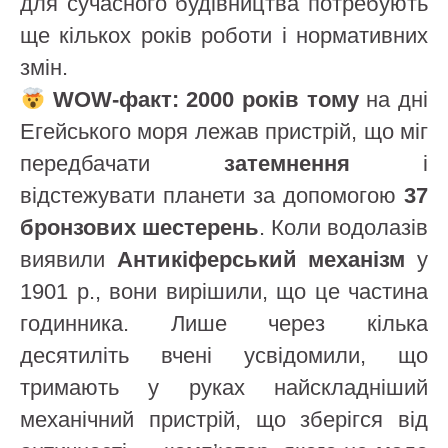
для сучасного будівництва потребують
ще кількох років роботи і нормативних
змін.
WOW-факт:
2000 років тому
на дні
Егейського моря лежав пристрій, що міг
передбачати
затемнення
і
відстежувати планети за допомогою
37
бронзових шестерень
. Коли водолазів
виявили
Антикіферський механізм
у
1901 р., вони вирішили, що це частина
годинника. Лише через кілька
десятиліть вчені усвідомили, що
тримають у руках найскладніший
механічний пристрій, що зберігся від