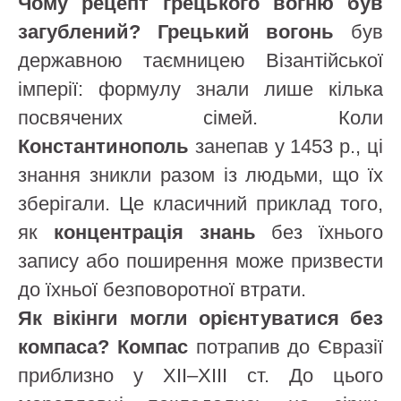
Чому рецепт грецького вогню був
загублений?
Грецький вогонь
був
державною таємницею Візантійської
імперії: формулу знали лише кілька
посвячених сімей. Коли
Константинополь
занепав у 1453 р., ці
знання зникли разом із людьми, що їх
зберігали. Це класичний приклад того,
як
концентрація знань
без їхнього
запису або поширення може призвести
до їхньої безповоротної втрати.
Як вікінги могли орієнтуватися без
компаса?
Компас
потрапив до Євразії
приблизно у XII–XIII ст. До цього