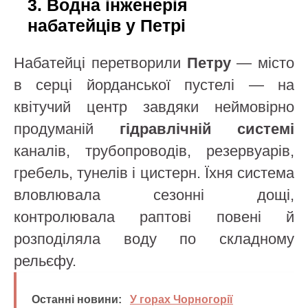
3. Водна інженерія
набатейців у Петрі
Набатейці перетворили
Петру
— місто
в серці йорданської пустелі — на
квітучий центр завдяки неймовірно
продуманій
гідравлічній системі
каналів, трубопроводів, резервуарів,
гребель, тунелів і цистерн. Їхня система
вловлювала сезонні дощі,
контролювала раптові повені й
розподіляла воду по складному
рельєфу.
Останні новини:
У горах Чорногорії