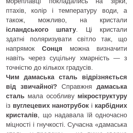
мореплавці покладались на зірки,
птахів, колір і температуру води, а
також, можливо, на кристали
ісландського шпату
. Ці кристали
здатні поляризувати світло так, що
напрямок
Сонця
можна визначити
навіть через суцільну хмарність — з
точністю до кількох градусів.
Чим дамаська сталь відрізняється
від звичайної?
Справжня
дамаська
сталь
мала особливу
мікроструктуру
із
вуглецевих нанотрубок
і
карбідних
кристалів
, що надавала їй одночасно
міцності і гнучкості. Сучасна «дамаська