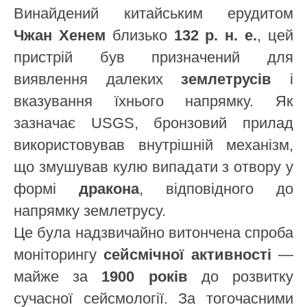
Винайдений китайським ерудитом
Чжан Хенем
близько
132 р. н. е.
, цей
пристрій був призначений для
виявлення далеких
землетрусів
і
вказування їхнього напрямку. Як
зазначає USGS, бронзовий прилад
використовував внутрішній механізм,
що змушував кулю випадати з отвору у
формі
дракона
, відповідного до
напрямку землетрусу.
Це була надзвичайно витончена спроба
моніторингу
сейсмічної активності
—
майже за
1900 років
до розвитку
сучасної сейсмології. За тогочасними