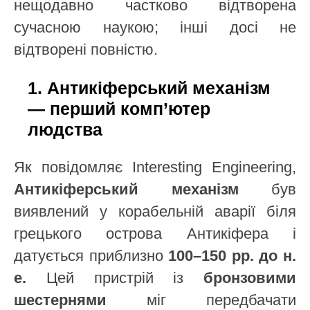
нещодавно частково відтворена
сучасною наукою; інші досі не
відтворені повністю.
1. Антикіферський механізм
— перший комп’ютер
людства
Як повідомляє Interesting Engineering,
Антикіферський механізм
був
виявлений у корабельній аварії біля
грецького острова Антикіфера і
датується приблизно
100–150 рр. до н.
е.
Цей пристрій із
бронзовими
шестернями
міг передбачати