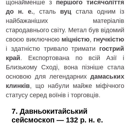
щонайменше з
першого тисячоліття
до н. е.
, сталь
вуц
стала одним із
найбажаніших матеріалів
стародавнього світу. Метал був відомий
своєю виключною
міцністю
,
гнучкістю
і здатністю тривало тримати
гострий
край
. Експортована по всій Азії і
Близькому Сході, вона пізніше стала
основою для легендарних
дамаських
клинків
, що набули майже міфічного
статусу серед воїнів і торговців.
7. Давньокитайський
сейсмоскоп — 132 р. н. е.