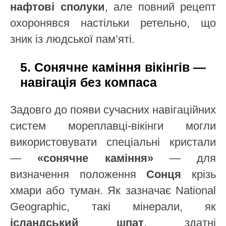
нафтові сполуки
, але повний рецепт
охоронявся настільки ретельно, що
зник із людської пам’яті.
5. Сонячне каміння вікінгів —
навігація без компаса
Задовго до появи сучасних навігаційних
систем мореплавці-вікінги могли
використовувати спеціальні кристали
—
«сонячне каміння»
— для
визначення положення
Сонця
крізь
хмари або туман. Як зазначає National
Geographic, такі мінерали, як
ісландський шпат
, здатні