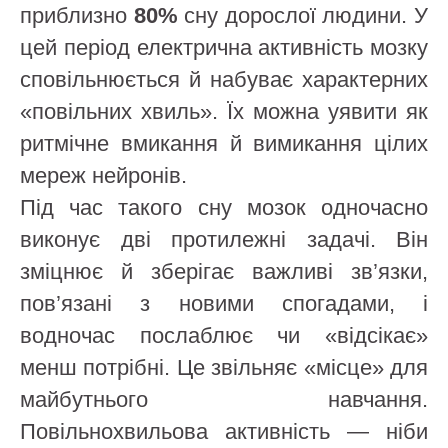
приблизно
80%
сну дорослої людини. У
цей період електрична активність мозку
сповільнюється й набуває характерних
«повільних хвиль». Їх можна уявити як
ритмічне вмикання й вимикання цілих
мереж нейронів.
Під час такого сну мозок одночасно
виконує дві протилежні задачі. Він
зміцнює й зберігає важливі зв’язки,
пов’язані з новими спогадами, і
водночас послаблює чи «відсікає»
менш потрібні. Це звільняє «місце» для
майбутнього навчання.
Повільнохвильова активність — ніби