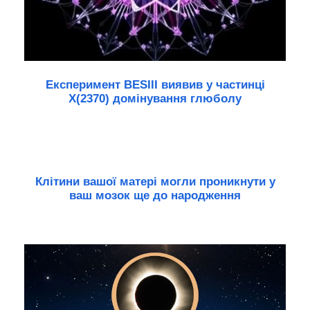
Експеримент BESIII виявив у частинці
X(2370) домінування глюболу
Клітини вашої матері могли проникнути у
ваш мозок ще до народження