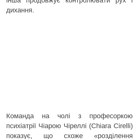
інша продовжує контролювати рух і
дихання.
Команда на чолі з професоркою
психіатрії Чіарою Чіреллі (Chiara Cirelli)
показує, що схоже «розділення