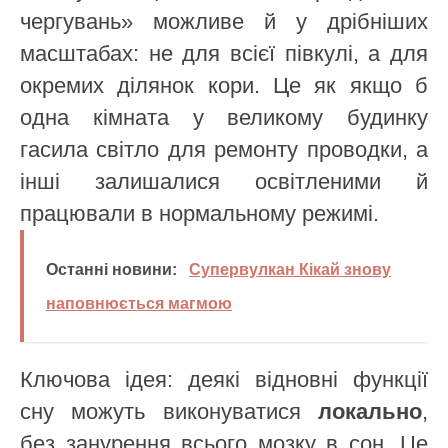
чергувань» можливе й у дрібніших
масштабах: не для всієї півкулі, а для
окремих ділянок кори. Це як якщо б
одна кімната у великому будинку
гасила світло для ремонту проводки, а
інші залишалися освітленими й
працювали в нормальному режимі.
Останні новини:
Супервулкан Кікай знову
наповнюється магмою
Ключова ідея: деякі відновні функції
сну можуть виконуватися
локально
,
без занурення всього мозку в сон. Це