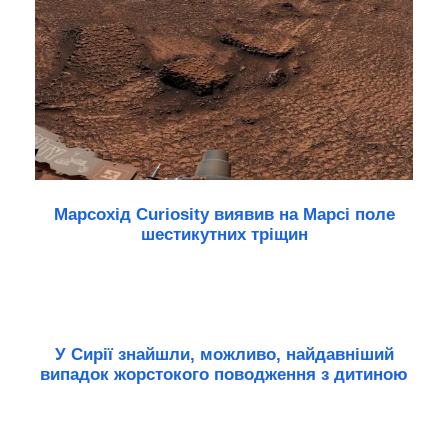
Марсохід Curiosity виявив на Марсі поле
шестикутних тріщин
У Сирії знайшли, можливо, найдавніший
випадок жорстокого поводження з дитиною