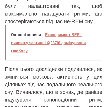
були налаштовані так, щоб
максимально нагадувати ритми, що
спостерігаються під час не-REM сну.
Останні новини:
Експеримент BESIII
виявив у частинці X(2370) домінування
глюболу
Після цього дослідники подивилися, як
зміниться мозкова активність у цих
ділянках під час подальшого реального
сну. Виявилося, що в зонах, де раніше
індукували соноподібний ритм,