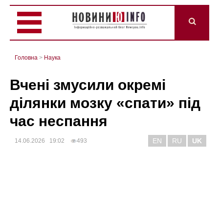
Головна
>
Наука
Вчені змусили окремі
ділянки мозку «спати» під
час неспання
EN
RU
UK
14.06.2026 19:02
493