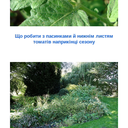
Що робити з пасинками й нижнім листям
томатів наприкінці сезону