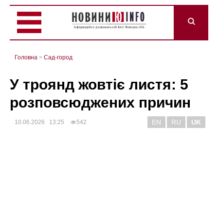
Головна
>
Сад-город
У троянд жовтіє листя: 5
розповсюджених причин
EN
RU
UK
10.06.2026 13:25
542