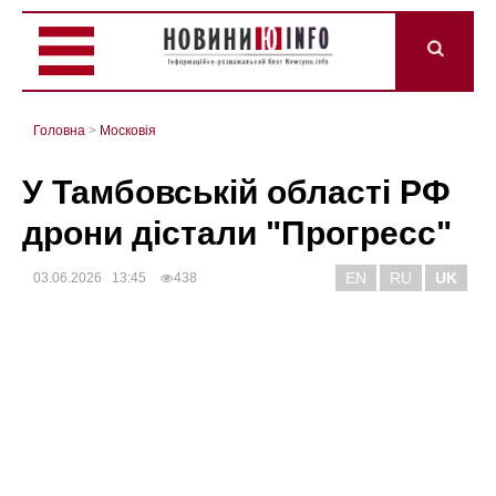
Головна
>
Mосковія
У Тамбовській області РФ
дрони дістали "Прогресс"
EN
RU
UK
03.06.2026 13:45
438