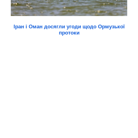
Іран і Оман досягли угоди щодо Ормузької
протоки