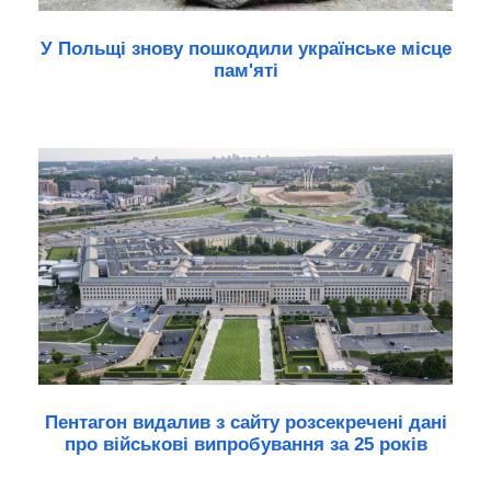
У Польщі знову пошкодили українське місце
пам'яті
Пентагон видалив з сайту розсекречені дані
про військові випробування за 25 років