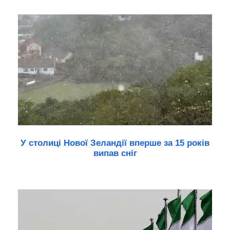
У столиці Нової Зеландії вперше за 15 років
випав сніг