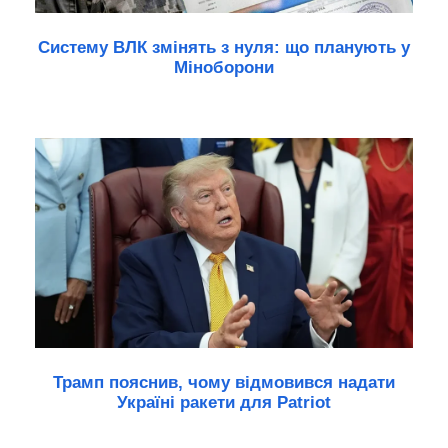
Систему ВЛК змінять з нуля: що планують у
Міноборони
Трамп пояснив, чому відмовився надати
Україні ракети для Patriot