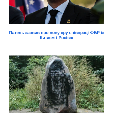
Патель заявив про нову еру співпраці ФБР із
Китаєм і Росією