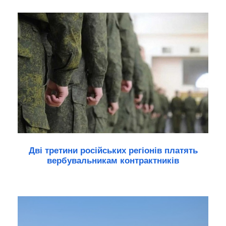
Дві третини російських регіонів платять
вербувальникам контрактників