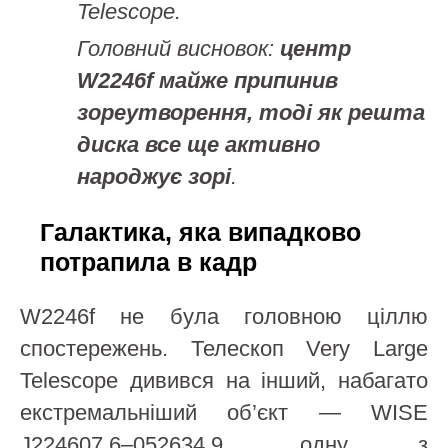
Telescope.
Головний висновок:
центр
W2246f майже припинив
зореутворення, тоді як решта
диска все ще активно
народжує зорі
.
Галактика, яка випадково
потрапила в кадр
W2246f не була головною ціллю
спостережень. Телескоп Very Large
Telescope дивився на інший, набагато
екстремальніший об’єкт — WISE
J224607.6–052634.9, одну з