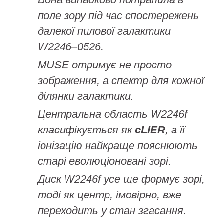
поле зору під час спостережень
далекої пилової галактики
W2246–0526.
MUSE отримує не просто
зображення, а спектр для кожної
ділянки галактики.
Центральна область W2246f
класифікується як
cLIER
, а її
іонізацію найкраще пояснюють
старі еволюціоновані зорі.
Диск W2246f усе ще формує зорі,
тоді як центр, імовірно, вже
переходить у стан згасання.