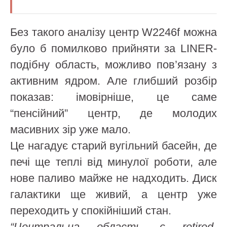
Без такого аналізу центр W2246f можна
було б помилково прийняти за LINER-
подібну область, можливо пов’язану з
активним ядром. Але глибший розбір
показав: імовірніше, це саме
“пенсійний” центр, де молодих
масивних зір уже мало.
Це нагадує старий вугільний басейн, де
печі ще теплі від минулої роботи, але
нове паливо майже не надходить. Диск
галактики ще живий, а центр уже
переходить у спокійніший стан.
“Центральна область є retired-