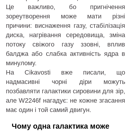
Це важливо, бо пригнічення
зореутворення може мати різні
причини: виснаження газу, стабілізація
диска, нагрівання середовища, зміна
потоку свіжого газу ззовні, вплив
балджа або слабка активність ядра в
минулому.
На Cikavosti вже писали, що
надмасивні чорні діри можуть
позбавляти галактики сировини для зір,
але W2246f нагадує: не кожне згасання
має один і той самий двигун.
Чому одна галактика може