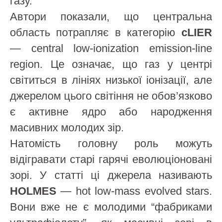
газу.
Автори показали, що центральна
область потрапляє в категорію
cLIER
— central low-ionization emission-line
region. Це означає, що газ у центрі
світиться в лініях низької іонізації, але
джерелом цього світіння не обов’язково
є активне ядро або народження
масивних молодих зір.
Натомість головну роль можуть
відігравати старі гарячі еволюціоновані
зорі. У статті ці джерела називають
HOLMES
— hot low-mass evolved stars.
Вони вже не є молодими “фабриками