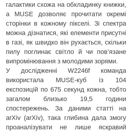
галактики схожа на обкладинку книжки,
а MUSE дозволяє прочитати окремі
сторінки в кожному пікселі. Зі спектра
можна дізнатися, які елементи присутні
в газі, як швидко він рухається, скільки
пилу поглинає світло й чи пов’язане
випромінювання з молодими зорями.
У дослідженні W2246f команда
використала MUSE-куб із 104
експозицій по 675 секунд кожна, тобто
загалом близько 19,5 години
спостережень. За даними статті на
arXiv (arXiv), така глибина дала змогу
проаналізувати не лише яскравий