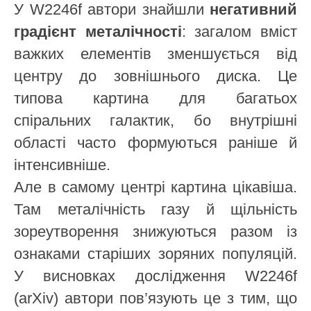
У W2246f автори знайшли
негативний
градієнт металічності
: загалом вміст
важких елементів зменшується від
центру до зовнішнього диска. Це
типова картина для багатьох
спіральних галактик, бо внутрішні
області часто формуються раніше й
інтенсивніше.
Але в самому центрі картина цікавіша.
Там металічність газу й щільність
зореутворення знижуються разом із
ознаками старіших зоряних популяцій.
У висновках дослідження W2246f
(arXiv) автори пов’язують це з тим, що