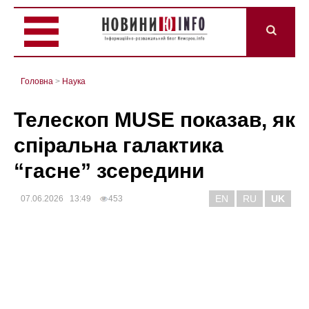
Головна
>
Наука
Телескоп MUSE показав, як
спіральна галактика
“гасне” зсередини
EN
RU
UK
07.06.2026 13:49
453