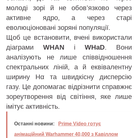
молоді зорі й не обов’язково через
активне ядро, а через старі
еволюціоновані зоряні популяції.
Щоб це встановити, вчені використали
діаграми
WHAN
і
WHaD
. Вони
аналізують не лише співвідношення
спектральних ліній, а й еквівалентну
ширину Hα та швидкісну дисперсію
газу. Це допомагає відрізнити справжнє
зореутворення від світіння, яке лише
імітує активність.
Останні новини:
Prime Video готує
анімаційний Warhammer 40,000 з Кавіллом