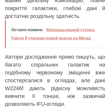
майже ідеальну комбінацію: повне
покриття галактики, глибокі дані й
достатню роздільну здатність.
Останні новини:
Відпрацьований ступінь
Falcon 9 утворив новий кратер на Місяці
Автори дослідження прямо пишуть, що
багато спіральних галактик на
подібному червоному зміщенні вже
спостерігалися в оглядах, але дані
W2246f дають рідкісну можливість
вивчити її тонше, ніж зазвичай
дозволяють IFU-огляди.