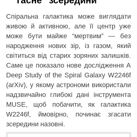
“гасне” зсередини
Спіральна галактика може виглядати
живою й активною, але її центр уже
може бути майже “мертвим” — без
народження нових зір, із газом, який
світиться від старих зоряних залишків.
Саме це показало нове дослідження A
Deep Study of the Spiral Galaxy W2246f
(arXiv), у якому астрономи використали
надзвичайно глибокі дані інструмента
MUSE, щоб побачити, як галактика
W2246f, ймовірно, починає згасати
зсередини назовні.