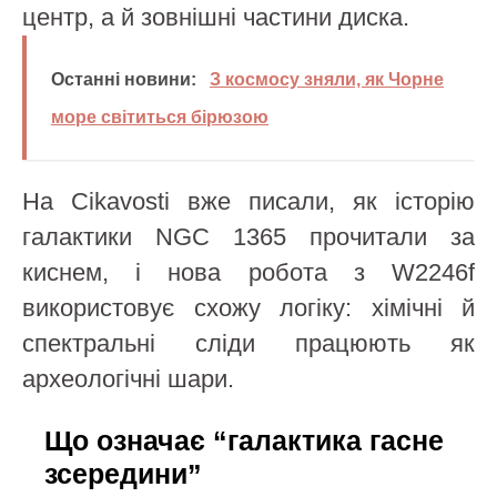
центр, а й зовнішні частини диска.
Останні новини:
З космосу зняли, як Чорне
море світиться бірюзою
На Cikavosti вже писали, як історію
галактики NGC 1365 прочитали за
киснем, і нова робота з W2246f
використовує схожу логіку: хімічні й
спектральні сліди працюють як
археологічні шари.
Що означає “галактика гасне
зсередини”