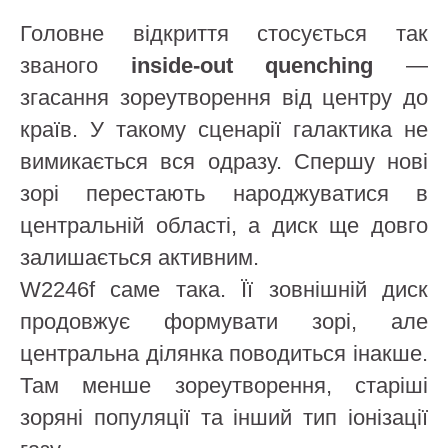
Головне відкриття стосується так
званого
inside-out quenching
—
згасання зореутворення від центру до
країв. У такому сценарії галактика не
вимикається вся одразу. Спершу нові
зорі перестають народжуватися в
центральній області, а диск ще довго
залишається активним.
W2246f саме така. Її зовнішній диск
продовжує формувати зорі, але
центральна ділянка поводиться інакше.
Там менше зореутворення, старіші
зоряні популяції та інший тип іонізації