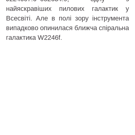
найяскравіших пилових галактик у
Всесвіті. Але в полі зору інструмента
випадково опинилася ближча спіральна
галактика W2246f.