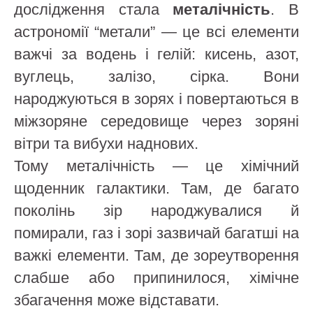
дослідження стала
металічність
. В
астрономії “метали” — це всі елементи
важчі за водень і гелій: кисень, азот,
вуглець, залізо, сірка. Вони
народжуються в зорях і повертаються в
міжзоряне середовище через зоряні
вітри та вибухи наднових.
Тому металічність — це хімічний
щоденник галактики. Там, де багато
поколінь зір народжувалися й
помирали, газ і зорі зазвичай багатші на
важкі елементи. Там, де зореутворення
слабше або припинилося, хімічне
збагачення може відставати.