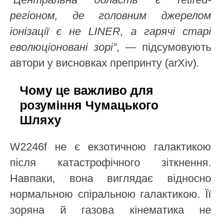
регіоном, де головним джерелом
іонізації є не LINER, а гарячі старі
еволюціоновані зорі”
, — підсумовують
автори у висновках препринту (arXiv).
Чому це важливо для
розуміння Чумацького
Шляху
W2246f не є екзотичною галактикою
після катастрофічного зіткнення.
Навпаки, вона виглядає відносно
нормальною спіральною галактикою. Її
зоряна й газова кінематика не