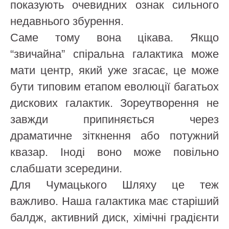
показують очевидних ознак сильного
недавнього збурення.
Саме тому вона цікава. Якщо
“звичайна” спіральна галактика може
мати центр, який уже згасає, це може
бути типовим етапом еволюції багатьох
дискових галактик. Зореутворення не
завжди припиняється через
драматичне зіткнення або потужний
квазар. Іноді воно може повільно
слабшати зсередини.
Для Чумацького Шляху це теж
важливо. Наша галактика має старіший
балдж, активний диск, хімічні градієнти