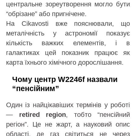
центральне зореутворення могло бути
“обрізане” або пригнічене.
На Cikavosti вже пояснювали, що
металічність у астрономії показує
кількість важких елементів, і в
галактиках цей показник працює як
карта їхнього хімічного дорослішання.
Чому центр W2246f назвали
“пенсійним”
Один із найцікавіших термінів у роботі
—
retired region
, тобто “пенсійний
регіон”. Це не жарт, а науковий опис
області, де газ світиться не через