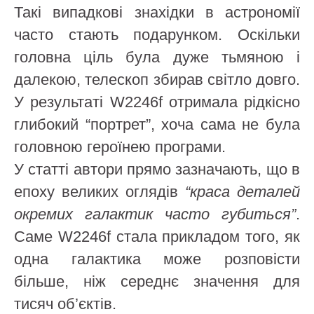
Такі випадкові знахідки в астрономії
часто стають подарунком. Оскільки
головна ціль була дуже тьмяною і
далекою, телескоп збирав світло довго.
У результаті W2246f отримала рідкісно
глибокий “портрет”, хоча сама не була
головною героїнею програми.
У статті автори прямо зазначають, що в
епоху великих оглядів
“краса деталей
окремих галактик часто губиться”
.
Саме W2246f стала прикладом того, як
одна галактика може розповісти
більше, ніж середнє значення для
тисяч об’єктів.