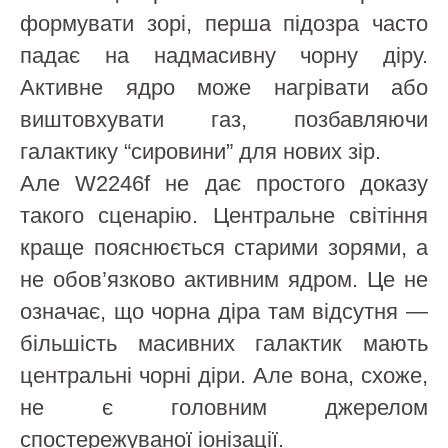
формувати зорі, перша підозра часто
падає на надмасивну чорну діру.
Активне ядро може нагрівати або
виштовхувати газ, позбавляючи
галактику “сировини” для нових зір.
Але W2246f не дає простого доказу
такого сценарію. Центральне світіння
краще пояснюється старими зорями, а
не обов’язково активним ядром. Це не
означає, що чорна діра там відсутня —
більшість масивних галактик мають
центральні чорні діри. Але вона, схоже,
не є головним джерелом
спостережуваної іонізації.