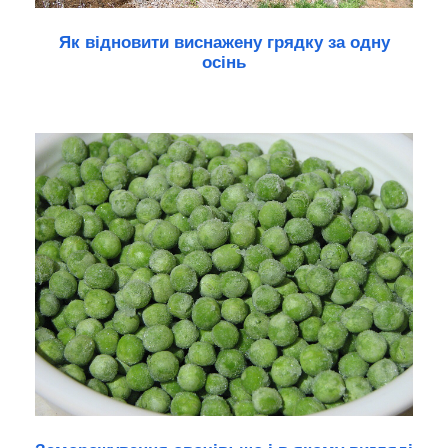
Як відновити виснажену грядку за одну
осінь