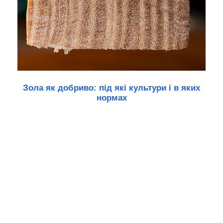
Зола як добриво: під які культури і в яких
нормах