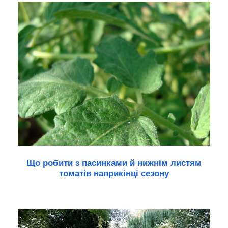
Що робити з пасинками й нижнім листям
томатів наприкінці сезону