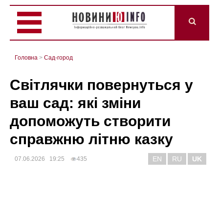
Головна
>
Сад-город
Світлячки повернуться у
ваш сад: які зміни
допоможуть створити
справжню літню казку
EN
RU
UK
07.06.2026 19:25
435