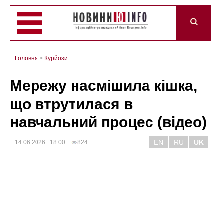
Головна
>
Курйози
Мережу насмішила кішка,
що втрутилася в
навчальний процес (відео)
EN
RU
UK
14.06.2026 18:00
824