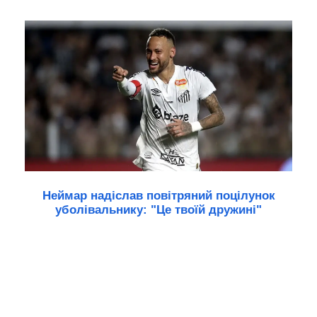
Неймар надіслав повітряний поцілунок
уболівальнику: "Це твоїй дружині"