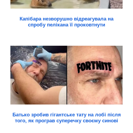
Капібара незворушно відреагувала на
спробу пелікана її проковтнути
Батько зробив гігантське тату на лобі після
того, як програв суперечку своєму синові