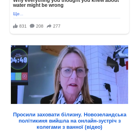
Просили заховати білизну. Новозеландська
політикиня вийшла на онлайн-зустріч з
колегами з ванної (відео)