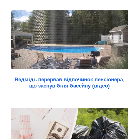
Ведмідь перервав відпочинок пенсіонера,
що заснув біля басейну (відео)