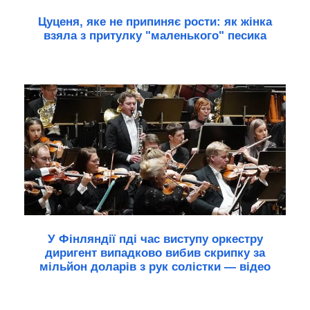
Цуценя, яке не припиняє рости: як жінка
взяла з притулку "маленького" песика
У Фінляндії пді час виступу оркестру
диригент випадково вибив скрипку за
мільйон доларів з рук солістки — відео