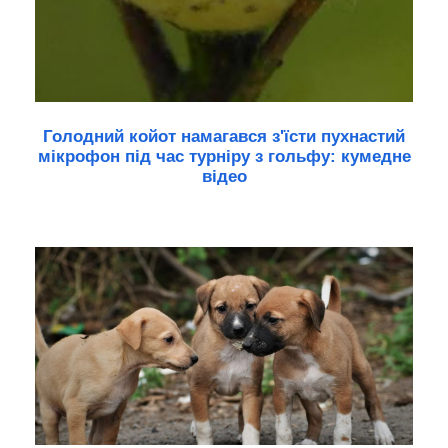
Голодний койот намагався з'їсти пухнастий
мікрофон під час турніру з гольфу: кумедне
відео