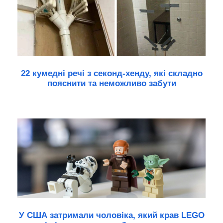
22 кумедні речі з секонд-хенду, які складно
пояснити та неможливо забути
У США затримали чоловіка, який крав LEGO