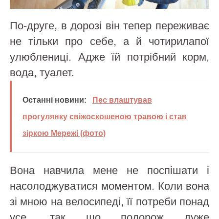
По-друге, в дорозі він тепер переживає
не тільки про себе, а й чотирилапої
улюблениці. Адже їй потрібний корм,
вода, туалет.
Останні новини:
Пес влаштував
прогулянку свіжоскошеною травою і став
зіркою Мережі (фото)
Вона навчила мене не поспішати і
насолоджуватися моментом. Коли вона
зі мною на велосипеді, її потреби понад
усе, так що подорож дуже