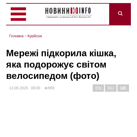
Головна
>
Курйози
Мережі підкорила кішка,
яка подорожує світом
велосипедом (фото)
EN
RU
UK
13.06.2026 08:00
969