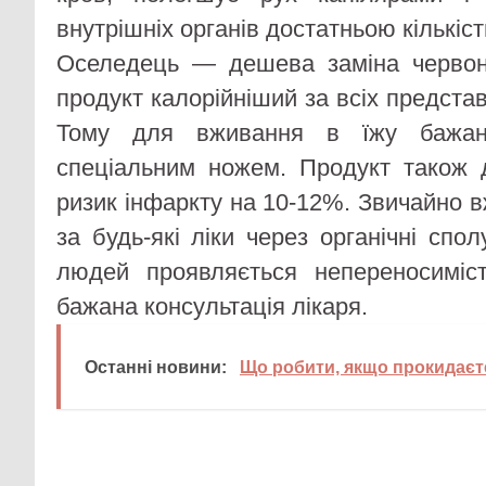
внутрішніх органів достатньою кількіс
Оселедець — дешева заміна червон
продукт калорійніший за всіх представ
Тому для вживання в їжу бажан
спеціальним ножем. Продукт також
ризик інфаркту на 10-12%. Звичайно 
за будь-які ліки через органічні спо
людей проявляється непереносиміст
бажана консультація лікаря.
Останні новини:
Що робити, якщо прокидаєт