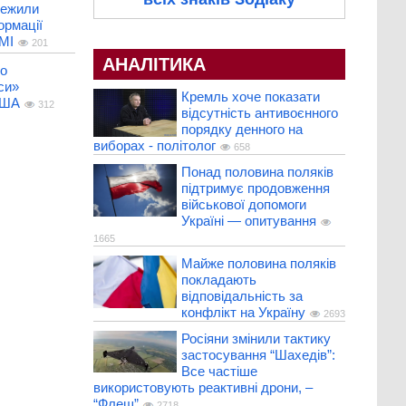
межили
ормації
МІ
201
АНАЛІТИКА
ро
си»
Кремль хоче показати
США
312
відсутність антивоєнного
порядку денного на
виборах - політолог
658
Понад половина поляків
підтримує продовження
військової допомоги
Україні — опитування
1665
Майже половина поляків
покладають
відповідальність за
конфлікт на Україну
2693
Росіяни змінили тактику
застосування “Шахедів”:
Все частіше
використовують реактивні дрони, –
“Флеш”
2718