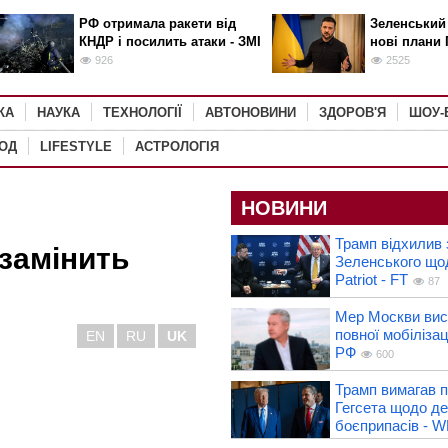
РФ отримала ракети від
Зеленський
КНДР і посилить атаки - ЗМІ
нові плани 
926
2525
КА
НАУКА
ТЕХНОЛОГІЇ
АВТОНОВИНИ
ЗДОРОВ'Я
ШОУ-
РОД
LIFESTYLE
АСТРОЛОГІЯ
НОВИНИ
Трамп відхилив 
 замінить
Зеленського що
Patriot - FT
87
Мер Москви вис
повної мобілізац
EN
RU
UK
РФ
600
Трамп вимагав п
Гегсета щодо д
боєприпасів - 