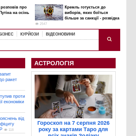
 розповів про
Кремль готується до
Путіна на осінь
виборів, яких боїться
більше за санкції - розвідка
2547
БІЗНЕС
КУРЙОЗИ
ВІДЕОНОВИНИ
АСТРОЛОГІЯ
запит
до ракет
тупив проти
ії економіки
ояснень від
Гороскоп на 7 серпня 2026
ефіциту
року за картами Таро для
WP
118
всіх знаків Зодіаку