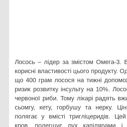
Лосось – лідер за змістом Омега-3. 
корисні властивості цього продукту. О
що 400 грам лосося на тижні допомо
ризик розвитку інсульту на 10%. Лос
червоної риби. Тому лікарі радять в
сьомгу, кету, горбушу та нерку. Цін
полягає у вмісті тригліцеридів. Це
кров, полегшує рух капілярами і 