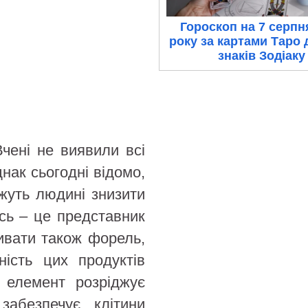
Гороскоп на 7 серпн
року за картами Таро 
знаків Зодіаку
Вчені не виявили всі
днак сьогодні відомо,
жуть людині знизити
ось – це представник
живати також форель,
ність цих продуктів
й елемент розріджує
забезпечує клітини