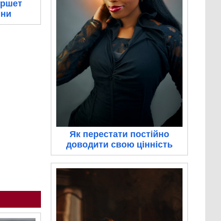
уршет
ини
Як перестати постійно
доводити свою цінність