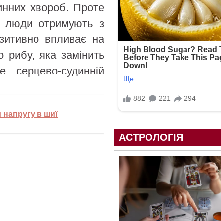
инних хвороб. Проте
й люди отримують з
зитивно впливає на
 рибу, яка замінить
 серцево-судинній
 напругу в шиї
АСТРОЛОГІЯ