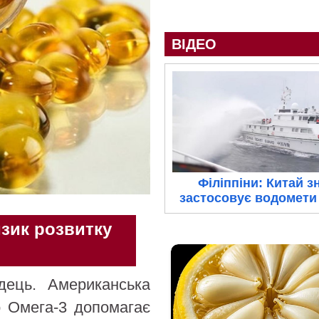
ВІДЕО
Філіппіни: Китай з
застосовує водомети 
изик розвитку
дець. Американська
що Омега-3 допомагає