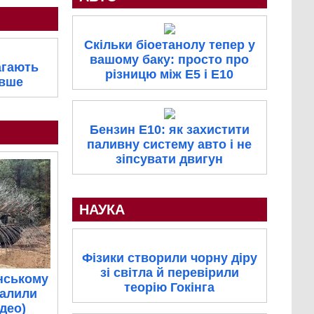
Скільки біоетанолу тепер у
вашому баку: просто про
агають
різницю між E5 і E10
овше
Бензин E10: як захистити
паливну систему авто і не
зіпсувати двигун
НАУКА
Фізики створили чорну діру
зі світла й перевірили
нському
теорію Гокінга
палили
ідео)