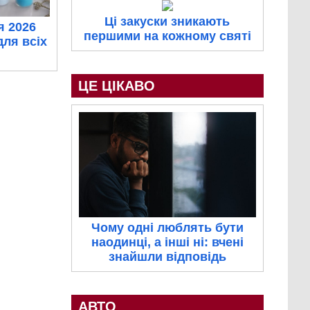
Ці закуски зникають
я 2026
першими на кожному святі
для всіх
ЦЕ ЦІКАВО
Чому одні люблять бути
наодинці, а інші ні: вчені
знайшли відповідь
АВТО