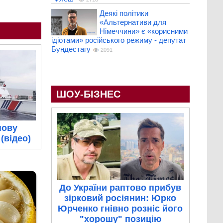
Деякі політики
«Альтернативи для
Німеччини» є «корисними
ідіотами» російського режиму - депутат
Бундестагу
2091
ШОУ-БІЗНЕС
нову
(відео)
До України раптово прибув
зірковий росіянин: Юрко
Юрченко гнівно розніс його
"хорошу" позицію