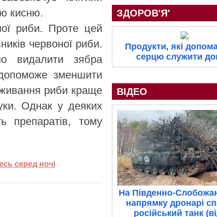
тю кисню.
ЗДОРОВ'Я'
ої риби. Проте цей
ників червоної риби.
Продукти, які допом
серцю служити д
о видалити зябра
 допоможе зменшити
вживання риби краще
ВІДЕО
луки. Однак у деяких
ь препаратів, тому
есь серед ночі
На Південно-Слобожа
напрямку дронарі с
російський танк (в