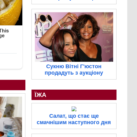
Сукню Вітні Г'юстон
продадуть з аукціону
ЇЖА
Салат, що стає ще
смачнішим наступного дня