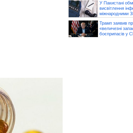
У Пакистані об
висвітлення інф
міжнародними З
Трамп заявив п
«величезні запа
боєприпасів у 