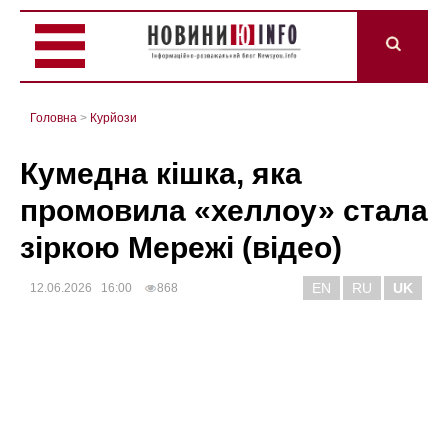
Головна
>
Курйози
Кумедна кішка, яка
промовила «хеллоу» стала
зіркою Мережі (відео)
EN
RU
UK
12.06.2026 16:00
868