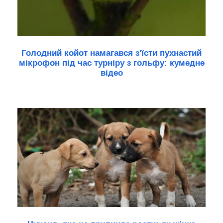
Голодний койот намагався з'їсти пухнастий
мікрофон під час турніру з гольфу: кумедне
відео