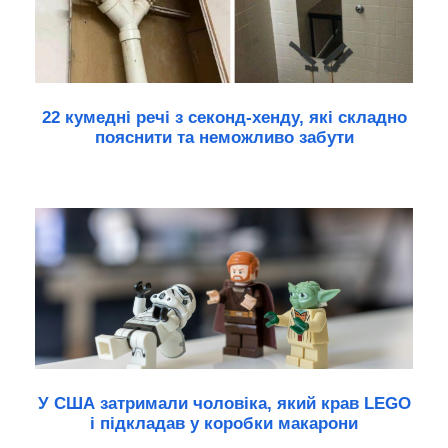
22 кумедні речі з секонд-хенду, які складно
пояснити та неможливо забути
У США затримали чоловіка, який крав LEGO
і підкладав у коробки макарони