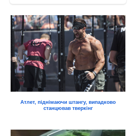
Атлет, піднімаючи штангу, випадково
станцював тверкінг