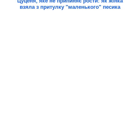
Цуценя, яке не припиняє рости: як жінка
взяла з притулку "маленького" песика