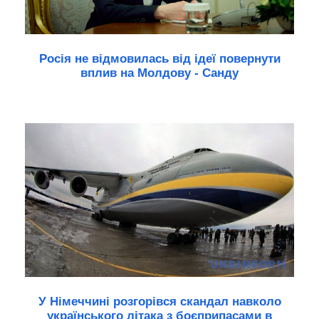
Росія не відмовилась від ідеї повернути
вплив на Молдову - Санду
У Німеччині розгорівся скандал навколо
українського літака з боєприпасами в