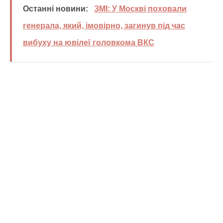
Останні новини:
ЗМІ: У Москві поховали
генерала, який, імовірно, загинув під час
вибуху на ювілеї головкома ВКС