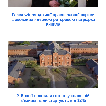
Глава Фінляндської православної церкви
шокований ядерною риторикою патріарха
Кирила
У Японії відкрили готель у колишній
в’язниці: ціни стартують від $245