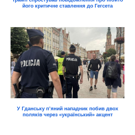
його критичне ставлення до Гегсета
У Гданську п’яний нападник побив двох
поляків через «український» акцент