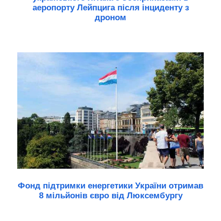
аеропорту Лейпцига після інциденту з
дроном
Фонд підтримки енергетики України отримав
8 мільйонів євро від Люксембургу