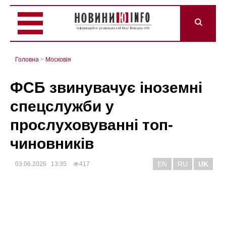
Головна
>
Mосковія
ФСБ звинувачує іноземні
спецслужби у
прослуховуванні топ-
чиновників
EN
RU
UK
03.06.2026 13:35
417