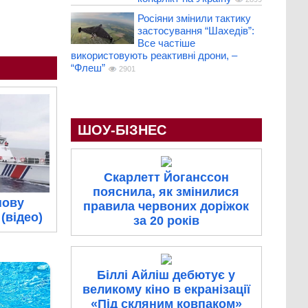
Росіяни змінили тактику
застосування “Шахедів”:
Все частіше
використовують реактивні дрони, –
“Флеш”
2901
ШОУ-БІЗНЕС
Скарлетт Йоганссон
пояснила, як змінилися
нову
правила червоних доріжок
(відео)
за 20 років
Біллі Айліш дебютує у
великому кіно в екранізації
«Під скляним ковпаком»