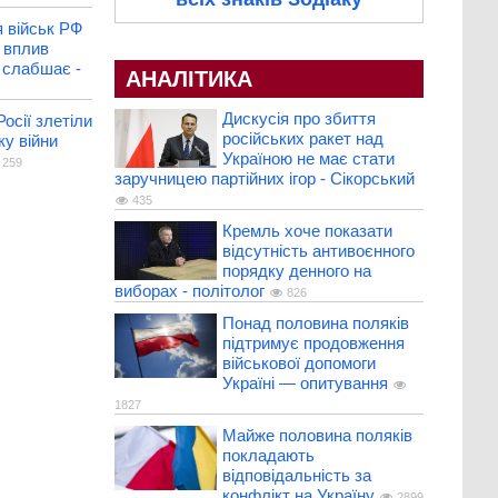
 військ РФ
 вплив
і слабшає -
АНАЛІТИКА
Дискусія про збиття
Росії злетіли
російських ракет над
ку війни
Україною не має стати
259
заручницею партійних ігор - Сікорський
435
Кремль хоче показати
відсутність антивоєнного
порядку денного на
виборах - політолог
826
Понад половина поляків
підтримує продовження
військової допомоги
Україні — опитування
1827
Майже половина поляків
покладають
відповідальність за
конфлікт на Україну
2899