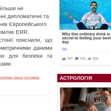
більше не
ні дипломатичні та
онів Європейського
домляє ERR.
стонії пояснили, що
іометричними даними
ики для безпеки та
ками.
АСТРОЛОГІЯ
 побив двох поляків