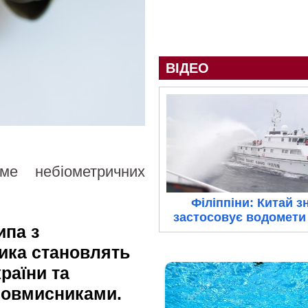
ВІДЕО
ме небіометричних
Філіппіни: Китай з
застосовує водомети 
ипа з
ика становлять
раїни та
ловмисниками.