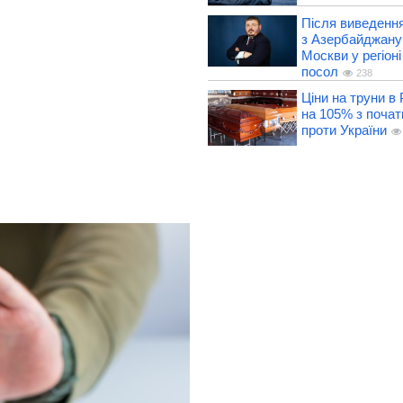
Після виведення
з Азербайджану
Москви у регіон
посол
238
Ціни на труни в 
на 105% з почат
проти України