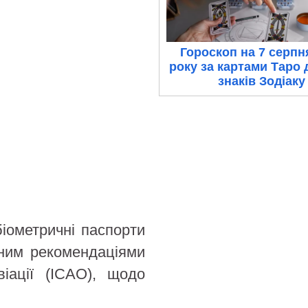
Гороскоп на 7 серпн
року за картами Таро 
знаків Зодіаку
біометричні паспорти
еним рекомендаціями
віації (ICAO), щодо