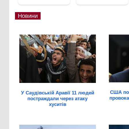
Новини
США по
У Саудівській Аравії 11 людей
провокац
постраждали через атаку
хуситів