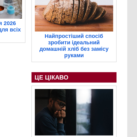
я 2026
для всіх
Найпростіший спосіб
зробити ідеальний
домашній хліб без замісу
руками
ЦЕ ЦІКАВО