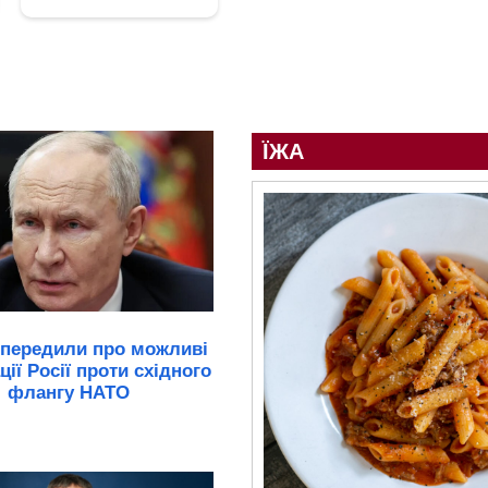
ЇЖА
передили про можливі
ії Росії проти східного
флангу НАТО