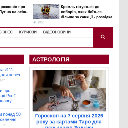
 розповів про
Кремль готується до
Путіна на осінь
виборів, яких боїться
більше за санкції - розвідка
2905
БІЗНЕС
КУРЙОЗИ
ВІДЕОНОВИНИ
АСТРОЛОГІЯ
авії 11
али через
107
и про
ії Росії
флангу
 понад 50
Гороскоп на 7 серпня 2026
новлення
року за картами Таро для
195
всіх знаків Зодіаку