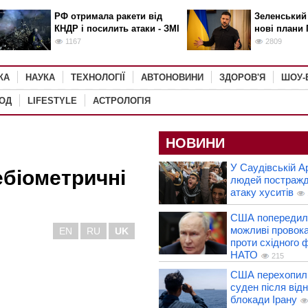
РФ отримала ракети від
Зеленський
КНДР і посилить атаки - ЗМІ
нові плани 
1167
2809
КА
НАУКА
ТЕХНОЛОГІЇ
АВТОНОВИНИ
ЗДОРОВ'Я
ШОУ-
РОД
LIFESTYLE
АСТРОЛОГІЯ
НОВИНИ
У Саудівській Ар
ебіометричні
людей постражд
атаку хуситів
США попередил
можливі провокац
EN
RU
UK
проти східного 
НАТО
215
США перехопили
суден після від
блокади Ірану