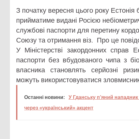
З початку вересня цього року Естонія 
прийматиме видані Росією небіометрич
службові паспорти для перетину корд
Союзу та отримання віз. Про це пові
У Міністерстві закордонних справ Е
паспорти без вбудованого чипа з б
власника становлять серйозні риз
можуть використовуватися зловмисни
Останні новини:
У Гданську п’яний нападник
через «український» акцент