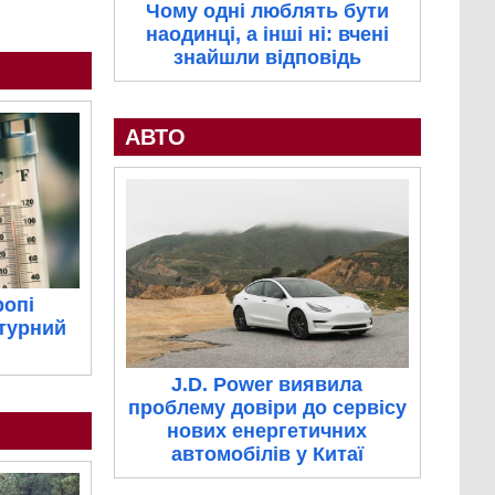
Чому одні люблять бути
наодинці, а інші ні: вчені
знайшли відповідь
АВТО
ропі
турний
J.D. Power виявила
проблему довіри до сервісу
нових енергетичних
автомобілів у Китаї