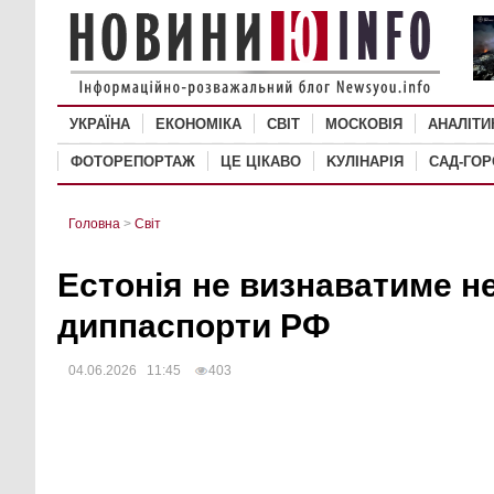
УКРАЇНА
ЕКОНОМІКА
СВІТ
MОСКОВІЯ
АНАЛІТИ
ФОТОРЕПОРТАЖ
ЦЕ ЦІКАВО
KУЛІНАРІЯ
САД-ГО
Головна
>
Світ
Естонія не визнаватиме н
диппаспорти РФ
04.06.2026 11:45
403