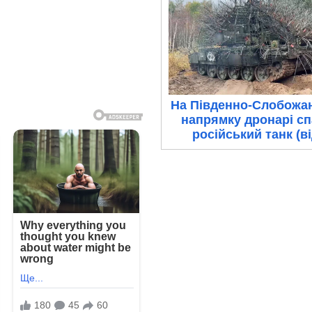
На Південно-Слобожа
напрямку дронарі с
російський танк (в