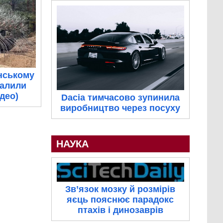
нському
палили
ідео)
Dacia тимчасово зупинила
виробництво через посуху
НАУКА
Зв’язок мозку й розмірів
яєць пояснює парадокс
птахів і динозаврів