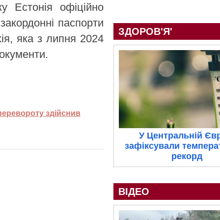
у Естонія офіційно
 закордонні паспорти
ЗДОРОВ'Я'
ія, яка з липня 2024
документи.
перевороту здійснив
У Центральній Єв
зафіксували темпера
рекорд
ВІДЕО