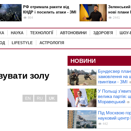
РФ отримала ракети від
Зеленський
КНДР і посилить атаки - ЗМІ
нові плани 
864
2441
КА
НАУКА
ТЕХНОЛОГІЇ
АВТОНОВИНИ
ЗДОРОВ'Я
ШОУ-
РОД
LIFESTYLE
АСТРОЛОГІЯ
НОВИНИ
Бундесвер план
вувати золу
замовлення на 
гвинтівки - ЗМІ
У Польщі з’явит
велика партія: 
EN
RU
UK
Моравецький
Під Москвою го
науковий центр
442