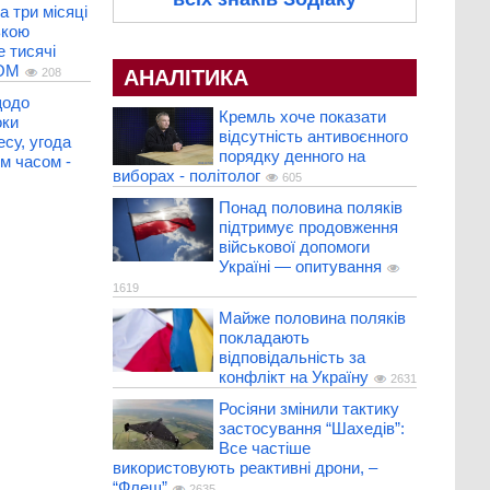
а три місяці
ькою
 тисячі
COM
АНАЛІТИКА
208
щодо
Кремль хоче показати
оки
відсутність антивоєнного
есу, угода
порядку денного на
м часом -
виборах - політолог
605
Понад половина поляків
підтримує продовження
військової допомоги
Україні — опитування
1619
Майже половина поляків
покладають
відповідальність за
конфлікт на Україну
2631
Росіяни змінили тактику
застосування “Шахедів”:
Все частіше
використовують реактивні дрони, –
“Флеш”
2635