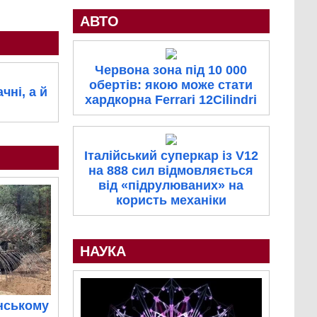
АВТО
Червона зона під 10 000
обертів: якою може стати
чні, а й
хардкорна Ferrari 12Cilindri
Італійський суперкар із V12
на 888 сил відмовляється
від «підрулюваних» на
користь механіки
НАУКА
нському