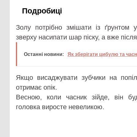
Подробиці
Золу потрібно змішати із ґрунтом у
зверху насипати шар піску, а вже післ
Останні новини:
Як зберігати цибулю та часн
Якщо висаджувати зубчики на попіл
отримає опік.
Весною, коли часник зійде, він б
головка виросте невеликою.