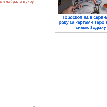
оди набрали цукру
Гороскоп на 6 серпн
року за картами Таро 
знаків Зодіаку