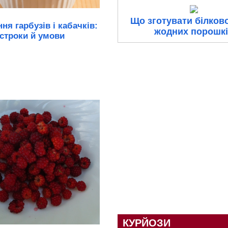
Що зготувати білково
ння гарбузів і кабачків:
жодних порошк
строки й умови
КУРЙОЗИ