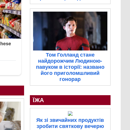
Том Голланд стане
найдорожчим Людиною-
павуком в історії: названо
його приголомшливий
гонорар
ЇЖА
Як зі звичайних продуктів
зробити святкову вечерю