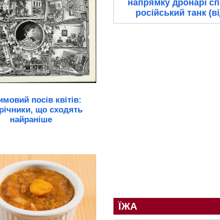
напрямку дронарі с
російський танк (в
имовий посів квітів:
річники, що сходять
найраніше
ЇЖА