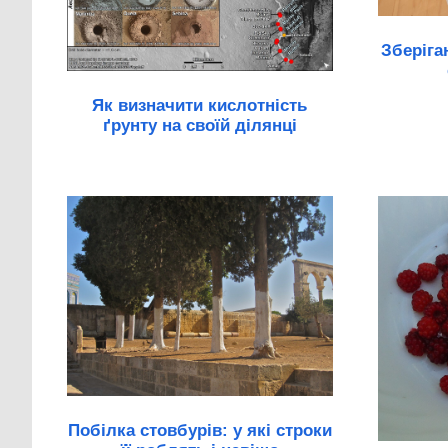
Зберіга
Як визначити кислотність
ґрунту на своїй ділянці
Побілка стовбурів: у які строки