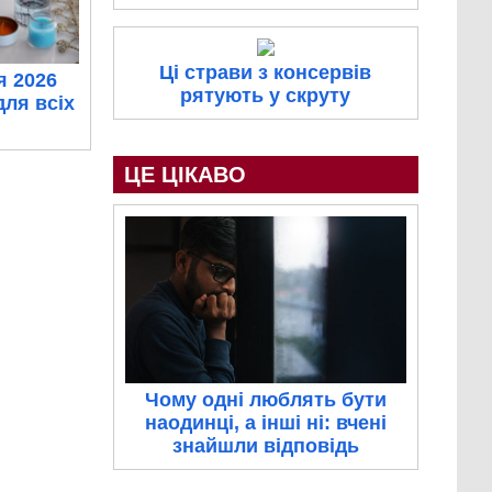
Ці страви з консервів
я 2026
рятують у скруту
для всіх
ЦЕ ЦІКАВО
Чому одні люблять бути
наодинці, а інші ні: вчені
знайшли відповідь