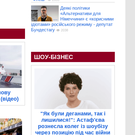
Деякі політики
«Альтернативи для
Німеччини» є «корисними
ідіотами» російського режиму - депутат
Бундестагу
2038
ШОУ-БІЗНЕС
нову
(відео)
"Як були деганами, так і
лишилися!": Астаф'єва
рознесла колег із шоубізу
через позицію під час війни