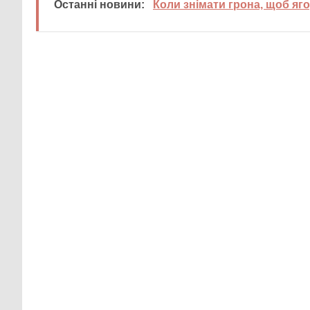
Останні новини:
Коли знімати грона, щоб яг