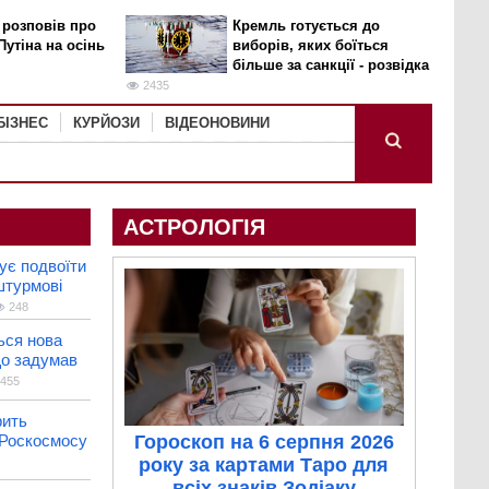
 розповів про
Кремль готується до
Путіна на осінь
виборів, яких боїться
більше за санкції - розвідка
2435
БІЗНЕС
КУРЙОЗИ
ВІДЕОНОВИНИ
АСТРОЛОГІЯ
ує подвоїти
штурмові
248
ься нова
що задумав
455
рить
 Роскосмосу
Гороскоп на 6 серпня 2026
року за картами Таро для
всіх знаків Зодіаку