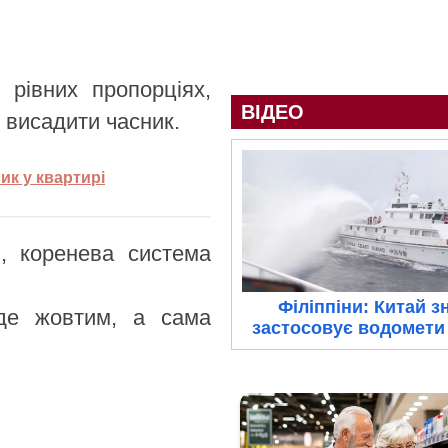
 рівних пропорціях,
ВІДЕО
я висадити часник.
ик у квартирі
, коренева система
Філіппіни: Китай з
уде жовтим, а сама
застосовує водомети 