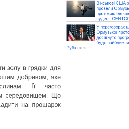
Військові США з
провели Ормуз
протокою більше
суден - CENT
У переговорах 
Ормузької прот
досягнуто прогр
буде найближчи
Рубіо
370
ти золу в грядки для
рошим добривом, яке
слинам. Її часто
им середовищем. Що
 садити на прошарок