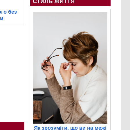
СТИЛЬ ЖИТТЯ
го без
ів
Як зрозуміти, що ви на межі