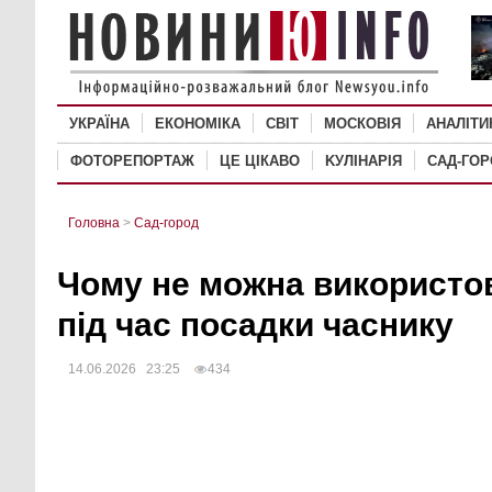
УКРАЇНА
ЕКОНОМІКА
СВІТ
MОСКОВІЯ
АНАЛІТИ
ФОТОРЕПОРТАЖ
ЦЕ ЦІКАВО
KУЛІНАРІЯ
САД-ГО
Головна
>
Сад-город
Чому не можна використо
під час посадки часнику
14.06.2026 23:25
434