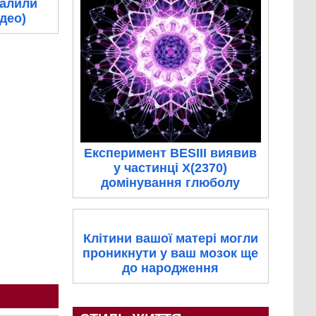
палили
ідео)
Експеримент BESIII виявив
у частинці X(2370)
домінування глюболу
Клітини вашої матері могли
проникнути у ваш мозок ще
до народження