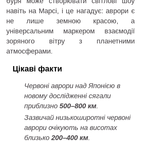
буря може створювати світлові шоу
навіть на Марсі, і це нагадує: аврори є
не лише земною красою, а
універсальним маркером взаємодії
зоряного вітру з планетними
атмосферами.
Цікаві факти
Червоні аврори над Японією в
новому дослідженні сягали
приблизно
500–800 км
.
Зазвичай низькоширотні червоні
аврори очікують на висотах
близько
200–400 км
.