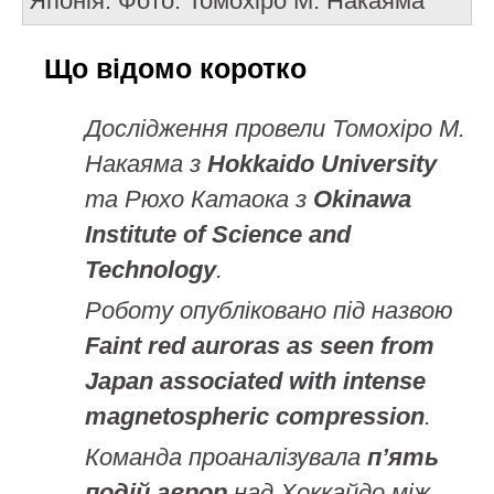
Японія. Фото: Томохіро М. Накаяма
Що відомо коротко
Дослідження провели Томохіро М.
Накаяма з
Hokkaido University
та Рюхо Катаока з
Okinawa
Institute of Science and
Technology
.
Роботу опубліковано під назвою
Faint red auroras as seen from
Japan associated with intense
magnetospheric compression
.
Команда проаналізувала
п’ять
подій аврор
над Хоккайдо між