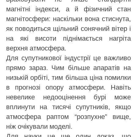
магнітні індекси, а й фізичний стан
магнітосфери: наскільки вона стиснута,
як поводиться щільний сонячний вітер і
на які висоти піднімається нагріта
верхня атмосфера.
Для супутникової індустрії це важливо
прямо зараз. Чим більше апаратів на
низькій орбіті, тим більша ціна помилки
в прогнозі опору атмосфери. Навіть
невелике недооцінення бурі може
вплинути на тисячі супутників, якщо
атмосфера раптом “розпухне” вище,
ніж очікували моделі.
Для науки це ще один доказ, що