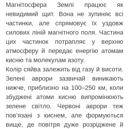
Магнітосфера Землі працює як
невидимий щит. Вона не зупиняє всі
частинки, але спрямовує їх уздовж
силових ліній магнітного поля. Частина
цих частинок потрапляє у верхню
атмосферу й передає енергію атомам
кисню та молекулам азоту.
Колір сяйва залежить від газу й висоти.
Зелені аврори зазвичай виникають
нижче, приблизно на 100–250 км, коли
збуджені атоми кисню випромінюють
зелене світло. Червоні аврори теж
пов’язані з киснем, але формуються
вище, де повітря дуже розріджене й