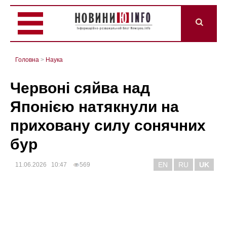
Головна
>
Наука
Червоні сяйва над
Японією натякнули на
приховану силу сонячних
бур
EN
RU
UK
11.06.2026 10:47
569