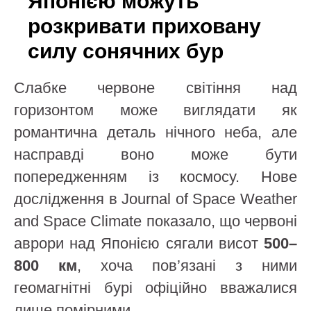
Японією можуть
розкривати приховану
силу сонячних бур
Слабке червоне світіння над
горизонтом може виглядати як
романтична деталь нічного неба, але
насправді воно може бути
попередженням із космосу. Нове
дослідження в Journal of Space Weather
and Space Climate показало, що червоні
аврори над Японією сягали висот
500–
800 км
, хоча пов’язані з ними
геомагнітні бурі офіційно вважалися
лише помірними.