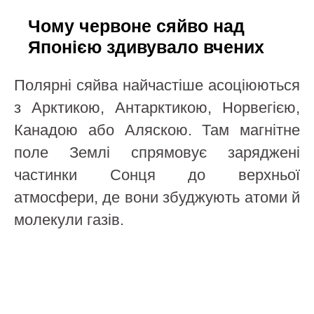
Чому червоне сяйво над
Японією здивувало вчених
Полярні сяйва найчастіше асоціюються
з Арктикою, Антарктикою, Норвегією,
Канадою або Аляскою. Там магнітне
поле Землі спрямовує заряджені
частинки Сонця до верхньої
атмосфери, де вони збуджують атоми й
молекули газів.