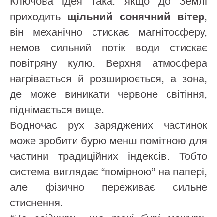
Ключова ідея така: якщо до Землі
приходить
щільний сонячний вітер
,
він механічно стискає магнітосферу,
немов сильний потік води стискає
повітряну кулю. Верхня атмосфера
нагрівається й розширюється, а зона,
де може виникати червоне світіння,
піднімається вище.
Водночас рух заряджених частинок
може зробити бурю менш помітною для
частини традиційних індексів. Тобто
система виглядає “помірною” на папері,
але фізично переживає сильне
стиснення.