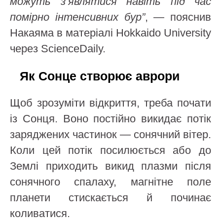
можуть з’являтися навіть під час
помірно інтенсивних бур”
, — пояснив
Накаяма в матеріалі Hokkaido University
через ScienceDaily.
Як Сонце створює аврори
Щоб зрозуміти відкриття, треба почати
із Сонця. Воно постійно викидає потік
заряджених частинок — сонячний вітер.
Коли цей потік посилюється або до
Землі приходить викид плазми після
сонячного спалаху, магнітне поле
планети стискається й починає
коливатися.