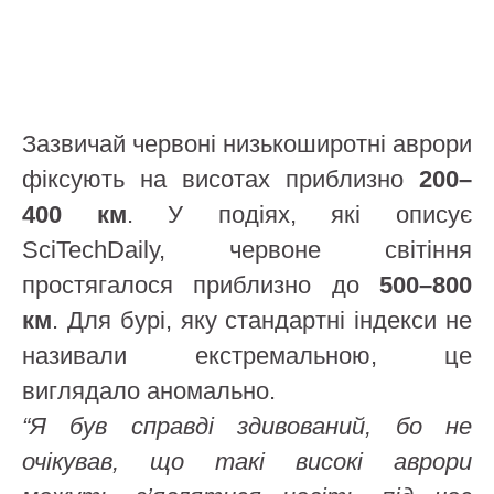
Зазвичай червоні низькоширотні аврори
фіксують на висотах приблизно
200–
400 км
. У подіях, які описує
SciTechDaily, червоне світіння
простягалося приблизно до
500–800
км
. Для бурі, яку стандартні індекси не
називали екстремальною, це
виглядало аномально.
“Я був справді здивований, бо не
очікував, що такі високі аврори