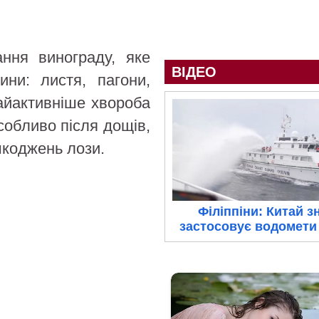
ння винограду, яке
ВІДЕО
ини: листя, пагони,
Найактивніше хвороба
собливо після дощів,
шкоджень лози.
Філіппіни: Китай з
застосовує водомети 