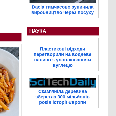
Dacia тимчасово зупинила
виробництво через посуху
НАУКА
Пластикові відходи
перетворили на водневе
паливо з уловлюванням
вуглецю
Скам’яніла деревина
зберегла 300 мільйонів
років історії Європи