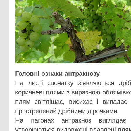
Головні ознаки антракнозу
На листі спочатку з’являються дрі
коричневі плями з виразною облямівк
плям світлішає, висихає і випадає
прострелений дрібними дірочками.
На пагонах антракноз виглядає 
утворюються видовжені вдавлені пля