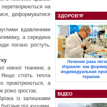
и перетворюються на
атися, деформуватися
ЗДОРОВ'Я'
руглими вдавленими
лямівку, а середина
оди погано ростуть,
тку
Лечение рака легк
Израиле: как форми
ї ніжної тканини, а
индивидуальная про
 Якщо стоїть тепла
терапии
но провітрюються, а
 різко зростає.
ВІДЕО
різка із залишками
 бур’яни під кущами,