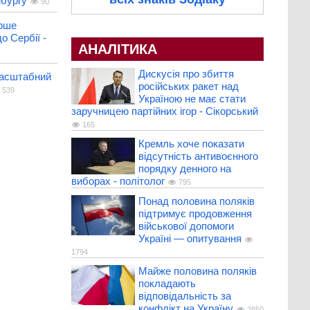
мбургу
90
рше
о Сербії -
АНАЛІТИКА
Дискусія про збиття
масштабний
російських ракет над
539
Україною не має стати
заручницею партійних ігор - Сікорський
165
Кремль хоче показати
відсутність антивоєнного
порядку денного на
виборах - політолог
795
Понад половина поляків
підтримує продовження
військової допомоги
Україні — опитування
1794
Майже половина поляків
покладають
відповідальність за
конфлікт на Україну
2850