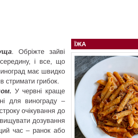
ЇЖА
уща
. Обріжте зайві
середину, і все, що
виноград має швидко
ів стримати грибок.
дом.
У червні краще
ені для винограду –
 строку очікування до
евищувати дозування
щий час – ранок або