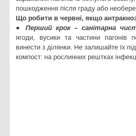
пошкодження після граду або необере
Що робити в червні, якщо антракно
●
Перший крок – санітарна чис
ягоди, вусики та частини пагонів 
винести з ділянки. Не залишайте їх під
компост: на рослинних рештках інфекц