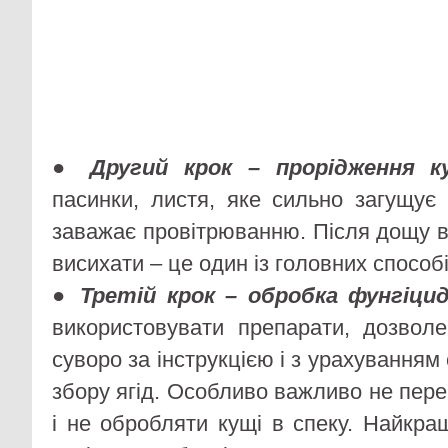
●
Другий крок – прорідження к
пасинки, листя, яке сильно загущує 
заважає провітрюванню. Після дощу 
висихати – це один із головних способ
●
Третій крок – обробка фунгіци
використовувати препарати, дозвол
суворо за інструкцією і з урахуванням
збору ягід. Особливо важливо не пер
і не обробляти кущі в спеку. Найкра