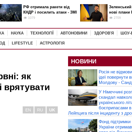
РФ отримала ракети від
Зеленський
КНДР і посилить атаки - ЗМІ
нові плани 
1079
2709
КА
НАУКА
ТЕХНОЛОГІЇ
АВТОНОВИНИ
ЗДОРОВ'Я
ШОУ-
РОД
LIFESTYLE
АСТРОЛОГІЯ
НОВИНИ
Росія не відмов
вні: як
ідеї повернути 
Молдову - Санд
і врятувати
У Німеччині роз
скандал навкол
українського літ
боєприпасами в
EN
RU
UK
Лейпцига після інциденту з др
Фонд підтримки 
України отримав