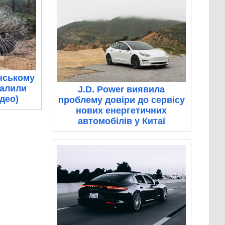
нському
палили
J.D. Power виявила
ідео)
проблему довіри до сервісу
нових енергетичних
автомобілів у Китаї