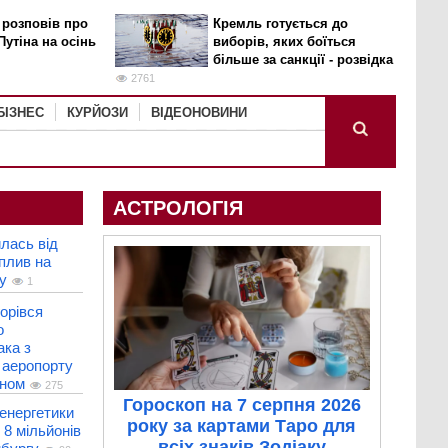
 розповів про
Кремль готується до
Путіна на осінь
виборів, яких боїться
більше за санкції - розвідка
2761
БІЗНЕС
КУРЙОЗИ
ВІДЕОНОВИНИ
АСТРОЛОГІЯ
илась від
вплив на
у
1
горівся
о
ака з
 аеропорту
оном
275
Гороскоп на 7 серпня 2026
енергетики
року за картами Таро для
 8 мільйонів
всіх знаків Зодіаку