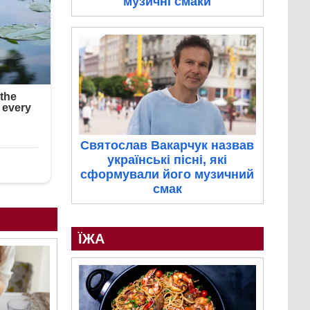
музичні смаки
Святослав Вакарчук назвав
українські пісні, які
сформували його музичний
смак
ЇЖА