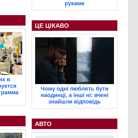
руками
ЦЕ ЦІКАВО
их в
руется
Чому одні люблять бути
грамма
наодинці, а інші ні: вчені
знайшли відповідь
АВТО