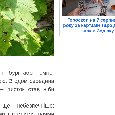
Гороскоп на 7 серпн
року за картами Таро 
знаків Зодіаку
бні бурі або темно-
ою. Згодом середина
 – листок стає ніби
ще небезпечніше:
ми з темними краями