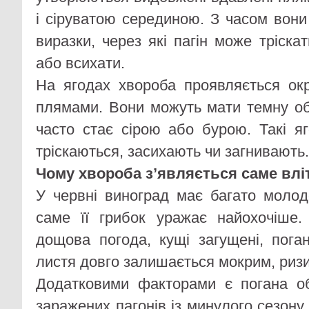
і сіруватою серединою. З часом вон
виразки, через які пагін може тріск
або всихати.
На ягодах хвороба проявляється ок
плямами. Вони можуть мати темну об
часто стає сірою або бурою. Такі яг
тріскаються, засихають чи загнивають.
Чому хвороба з’являється саме влі
У червні виноград має багато молодо
саме її грибок уражає найохочіше.
дощова погода, кущі загущені, пога
листя довго залишається мокрим, ризик
Додатковими факторами є погана об
заражених пагонів із минулого сезону,