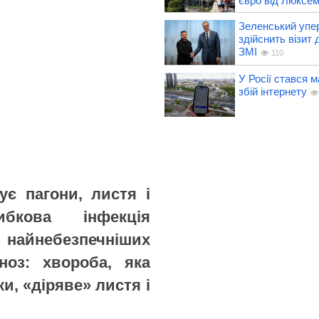
євро від Люксе
Зеленський упе
здійснить візит д
ЗМІ
110
У Росії стався 
збій інтернету
ує пагони, листя і
бкова інфекція
 найнебезпечніших
ноз: хвороба, яка
и, «діряве» листя і