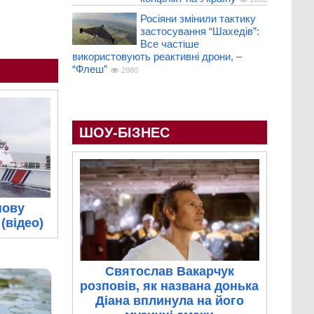
Росіяни змінили тактику
застосування “Шахедів”:
Все частіше
використовують реактивні дрони, –
“Флеш”
2880
ШОУ-БІЗНЕС
нову
(відео)
Святослав Вакарчук
розповів, як названа донька
Діана вплинула на його