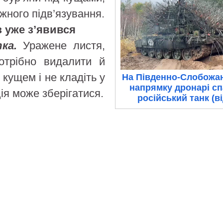
жного підв’язування.
з уже з’явився
тка.
Уражене листя,
потрібно видалити й
 кущем і не кладіть у
На Південно-Слобожа
напрямку дронарі с
ія може зберігатися.
російський танк (в