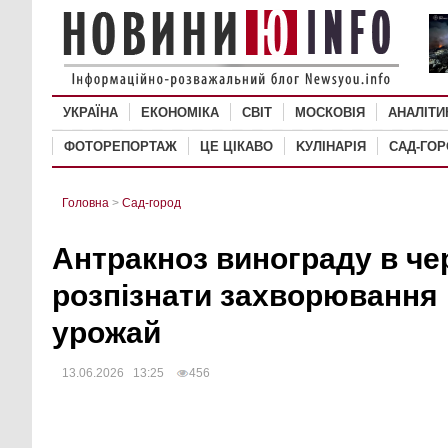
УКРАЇНА
ЕКОНОМІКА
СВІТ
MОСКОВІЯ
АНАЛІТИ
ФОТОРЕПОРТАЖ
ЦЕ ЦІКАВО
KУЛІНАРІЯ
САД-ГО
Головна
>
Сад-город
Антракноз винограду в чер
розпізнати захворювання 
урожай
13.06.2026 13:25
456