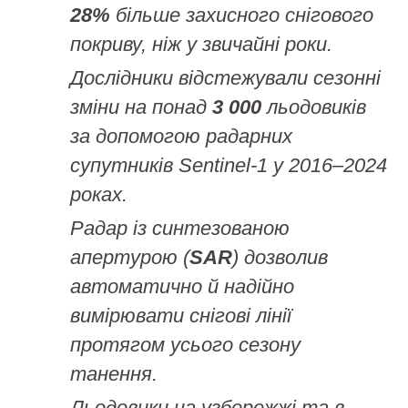
28%
більше захисного снігового
покриву, ніж у звичайні роки.
Дослідники відстежували сезонні
зміни на понад
3 000
льодовиків
за допомогою радарних
супутників Sentinel‑1 у 2016–2024
роках.
Радар із синтезованою
апертурою (
SAR
) дозволив
автоматично й надійно
вимірювати снігові лінії
протягом усього сезону
танення.
Льодовики на узбережжі та в