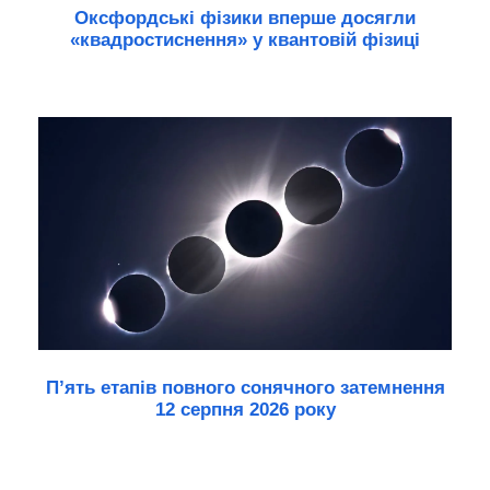
Оксфордські фізики вперше досягли
«квадростиснення» у квантовій фізиці
П’ять етапів повного сонячного затемнення
12 серпня 2026 року