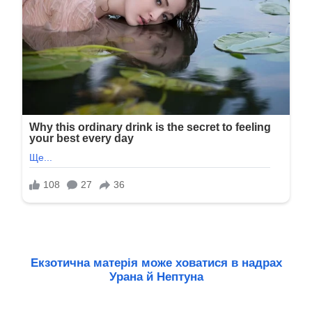
Екзотична матерія може ховатися в надрах
Урана й Нептуна