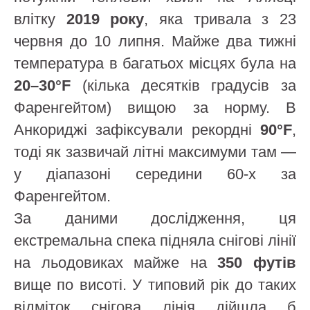
влітку
2019 року
, яка тривала з 23
червня до 10 липня. Майже два тижні
температура в багатьох місцях була на
20–30°F
(кілька десятків градусів за
Фаренгейтом) вищою за норму. В
Анкориджі зафіксували рекордні
90°F
,
тоді як зазвичай літні максимуми там —
у діапазоні середини 60‑х за
Фаренгейтом.
За даними дослідження, ця
екстремальна спека підняла снігові лінії
на льодовиках майже на
350 футів
вище по висоті. У типовий рік до таких
відміток снігова лінія дійшла б