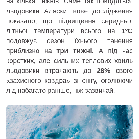
на кілька тижнів. Саме так поводяться
льодовики Аляски: нове дослідження
показало, що підвищення середньої
літньої температури всього на
1°C
подовжує сезон їхнього танення
приблизно на
три тижні
. А під час
коротких, але сильних теплових хвиль
льодовики втрачають до
28%
свого
«захисного ковдра» зі снігу, оголюючи
лід набагато раніше, ніж зазвичай.