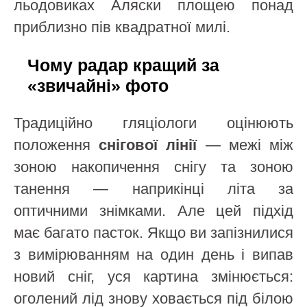
льодовиках Аляски площею понад
приблизно пів квадратної милі.
Чому радар кращий за
«звичайні» фото
Традиційно гляціологи оцінюють
положення
снігової лінії
— межі між
зоною накопичення снігу та зоною
танення — наприкінці літа за
оптичними знімками. Але цей підхід
має багато пасток. Якщо ви запізнилися
з вимірюванням на один день і випав
новий сніг, уся картина змінюється:
оголений лід знову ховається під білою