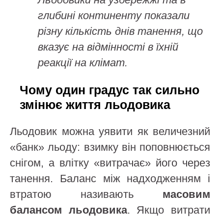
глибині континенту показали
різну кількість днів танення, що
вказує на відмінності в їхній
реакції на клімат.
Чому один градус так сильно
змінює життя льодовика
Льодовик можна уявити як величезний
«банк» льоду: взимку він поповнюється
снігом, а влітку «витрачає» його через
танення. Баланс між надходженням і
втратою називають
масовим
балансом льодовика
. Якщо витрати