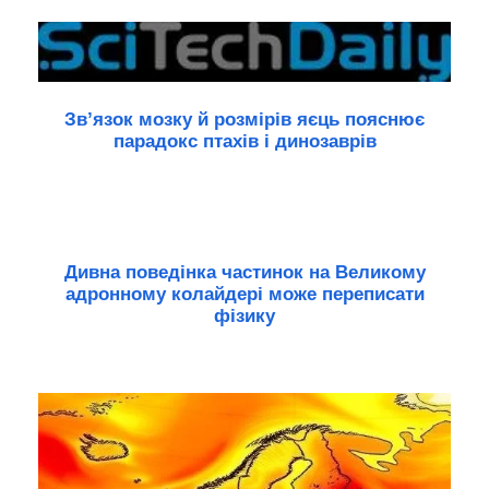
Зв’язок мозку й розмірів яєць пояснює
парадокс птахів і динозаврів
Дивна поведінка частинок на Великому
адронному колайдері може переписати
фізику