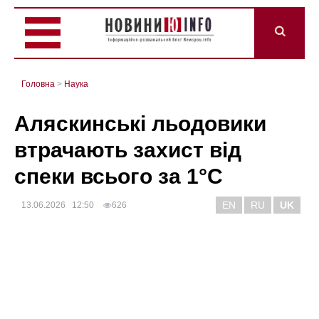
Головна
>
Наука
Аляскинські льодовики
втрачають захист від
спеки всього за 1°C
EN
RU
UK
13.06.2026 12:50
626