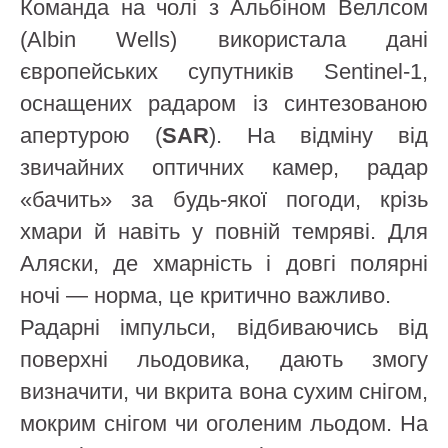
Команда на чолі з Альбіном Веллсом
(Albin Wells) використала дані
європейських супутників Sentinel‑1,
оснащених радаром із синтезованою
апертурою (
SAR
). На відміну від
звичайних оптичних камер, радар
«бачить» за будь-якої погоди, крізь
хмари й навіть у повній темряві. Для
Аляски, де хмарність і довгі полярні
ночі — норма, це критично важливо.
Радарні імпульси, відбиваючись від
поверхні льодовика, дають змогу
визначити, чи вкрита вона сухим снігом,
мокрим снігом чи оголеним льодом. На