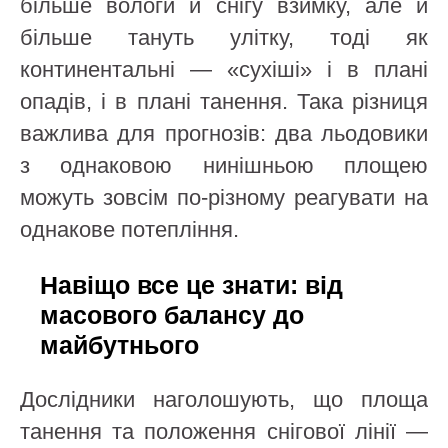
більше вологи й снігу взимку, але й
більше тануть улітку, тоді як
континентальні — «сухіші» і в плані
опадів, і в плані танення. Така різниця
важлива для прогнозів: два льодовики
з однаковою нинішньою площею
можуть зовсім по‑різному реагувати на
однакове потепління.
Навіщо все це знати: від
масового балансу до
майбутнього
Дослідники наголошують, що площа
танення та положення снігової лінії —