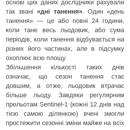
основі цих даних дослідники рахували
так звані
«дні танення»
. Один «день
танення» — це або повні 24 години,
коли тане весь льодовик, або сума
періодів, коли танення відбувається на
різних його частинах, але в підсумку
охоплює всю площу.
Збільшення кількості таких днів
означає, що сезон танення стає
довшим, а отже, льодовик втрачає
більше льоду. Завдяки регулярним
прольотам Sentinel‑1 (кожні 12 днів над
тією самою ділянкою) вчені змогли
простежити сезонні зміни майже на всіх